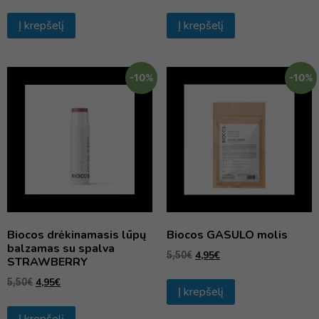
Į krepšelį
Į krepšelį
-10%
-10%
Biocos drėkinamasis lūpų
Biocos GASULO molis
balzamas su spalva
4,95
€
5,50
€
STRAWBERRY
4,95
€
5,50
€
Į krepšelį
Į krepšelį