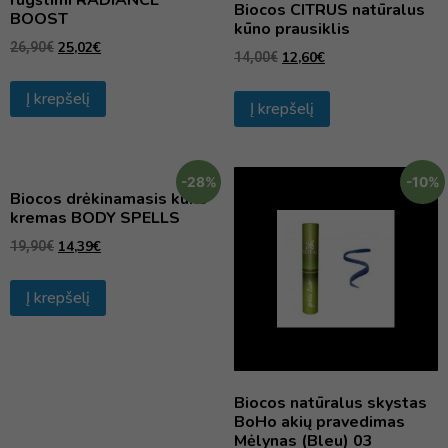
rūgštimi RADIANCE
Biocos CITRUS natūralus
BOOST
kūno prausiklis
25,02
€
26,90
€
12,60
€
14,00
€
Į krepšelį
Į krepšelį
-28%
-10%
Biocos drėkinamasis kūno
kremas BODY SPELLS
14,39
€
19,90
€
Į krepšelį
Biocos natūralus skystas
BoHo akių pravedimas
Mėlynas (Bleu) 03