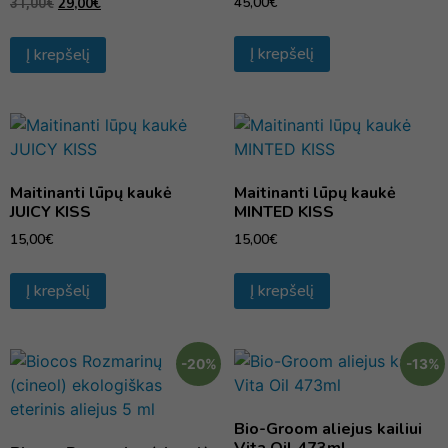
45,00
€
29,00
€
31,00
€
Į krepšelį
Į krepšelį
Maitinanti lūpų kaukė
Maitinanti lūpų kaukė
JUICY KISS
MINTED KISS
15,00
€
15,00
€
Į krepšelį
Į krepšelį
-20%
-13%
Bio-Groom aliejus kailiui
Vita Oil 473ml