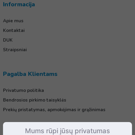
Informacija
Apie mus
Kontaktai
DUK
Straipsniai
Pagalba Klientams
Privatumo politika
Bendrosios pirkimo taisyklės
Prekių pristatymas, apmokėjimas ir grąžinimas
Mums rūpi jūsų privatumas
Kontaktai