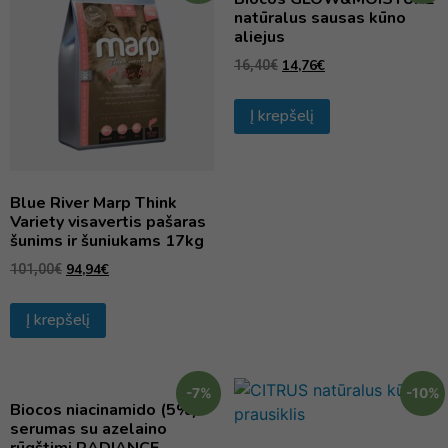
natūralus sausas kūno
aliejus
14,76
€
16,40
€
Į krepšelį
Blue River Marp Think
Variety visavertis pašaras
šunims ir šuniukams 17kg
94,94
€
101,00
€
Į krepšelį
-7%
-10%
Biocos niacinamido (5%)
serumas su azelaino