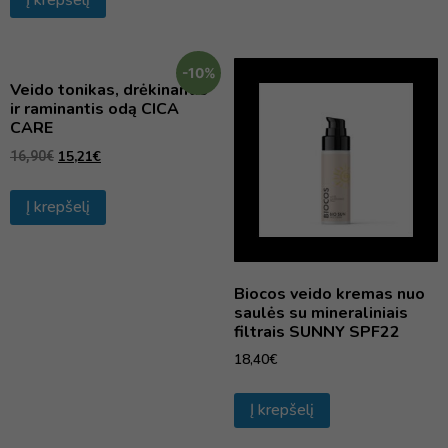
-10%
Veido tonikas, drėkinantis
ir raminantis odą CICA
CARE
15,21
€
16,90
€
Į krepšelį
Biocos veido kremas nuo
saulės su mineraliniais
filtrais SUNNY SPF22
18,40
€
Į krepšelį