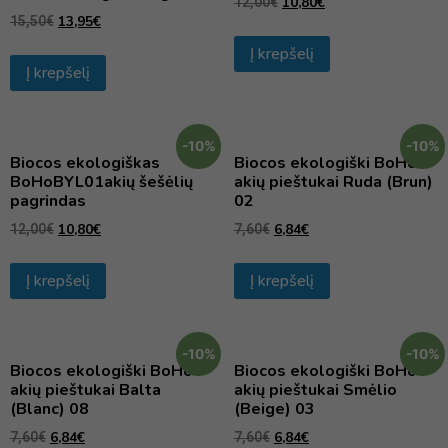
10,80
€
12,00
€
13,95
€
15,50
€
Į krepšelį
Į krepšelį
-10%
-10%
Biocos ekologiškas
Biocos ekologiški BoHo
BoHoBYL01akių šešėlių
akių pieštukai Ruda (Brun)
pagrindas
02
10,80
€
6,84
€
12,00
€
7,60
€
Į krepšelį
Į krepšelį
-10%
-10%
Biocos ekologiški BoHo
Biocos ekologiški BoHo
akių pieštukai Balta
akių pieštukai Smėlio
(Blanc) 08
(Beige) 03
6,84
€
6,84
€
7,60
€
7,60
€