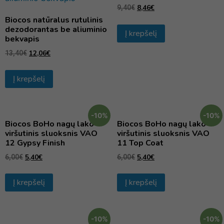
8,46
€
9,40
€
Biocos natūralus rutulinis
dezodorantas be aliuminio
Į krepšelį
bekvapis
12,06
€
13,40
€
Į krepšelį
-10%
-10%
Biocos BoHo nagų lako
Biocos BoHo nagų lako
viršutinis sluoksnis VAO
viršutinis sluoksnis VAO
12 Gypsy Finish
11 Top Coat
5,40
€
5,40
€
6,00
€
6,00
€
Į krepšelį
Į krepšelį
-10%
-10%