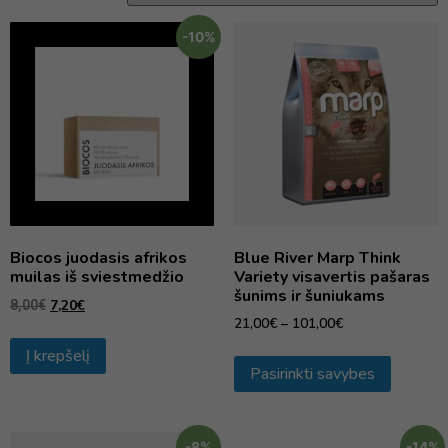
-10%
Biocos juodasis afrikos
Blue River Marp Think
muilas iš sviestmedžio
Variety visavertis pašaras
šunims ir šuniukams
7,20
€
8,00
€
21,00
€
–
101,00
€
Į krepšelį
Pasirinkti savybes
-8%
-14%