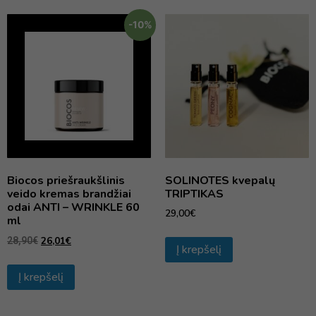
-10%
Biocos priešraukšlinis
SOLINOTES kvepalų
veido kremas brandžiai
TRIPTIKAS
odai ANTI – WRINKLE 60
29,00
€
ml
26,01
€
28,90
€
Į krepšelį
Į krepšelį