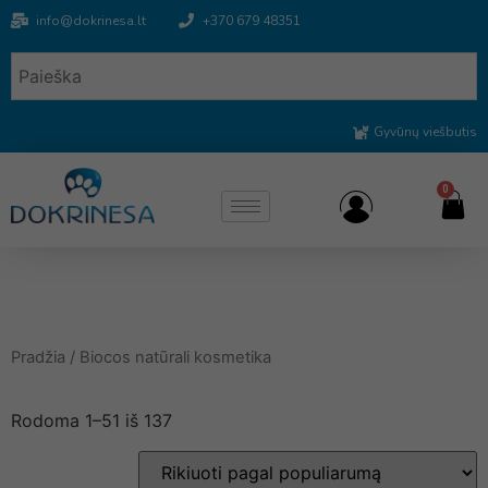
info@dokrinesa.lt
+370 679 48351
Gyvūnų viešbutis
0
Pradžia
/ Biocos natūrali kosmetika
Rodoma 1–51 iš 137