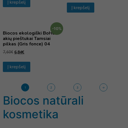
Į krepšelį
Į krepšelį
-10%
Biocos ekologiški BoHo
akių pieštukai Tamsiai
pilkas (Gris fonce) 04
6,84
€
7,60
€
Į krepšelį
1
2
3
→
Biocos natūrali
kosmetika