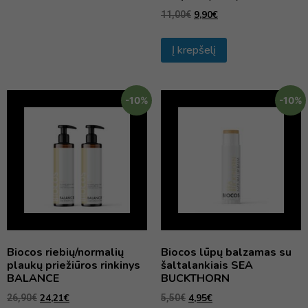
9,90
€
11,00
€
Į krepšelį
-10%
-10%
Biocos riebių/normalių
Biocos lūpų balzamas su
plaukų priežiūros rinkinys
šaltalankiais SEA
BALANCE
BUCKTHORN
24,21
€
4,95
€
26,90
€
5,50
€