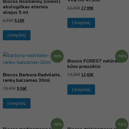
Biocos Rozmarinų (cineol)
ekologiškas eterinis
27,99
€
32,00
€
aliejus 5 ml
5,20
€
6,50
€
Į krepšelį
Į krepšelį
-10%
-10%
Biocos FOREST natūralus
kūno prausiklis
Biocos Barbora Radvilaitė,
12,60
€
14,00
€
rankų balzamas 30ml
9,36
€
10,40
€
Į krepšelį
Į krepšelį
-10%
-12%