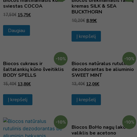
Biocos maitinamasis kūno
Biocos drėkinamasis rankų
sviestas COCOA
kremas SILK & SEA
BUCKTHORN
15,75
€
17,50
€
8,99
€
10,20
€
Daugiau
Į krepšelį
-10%
-10%
Biocos cukraus ir
Biocos natūralus rutulinis
šaltalankių kūno šveitiklis
dezodorantas be aliuminio
BODY SPELLS
SWEET MINT
13,86
€
12,06
€
15,40
€
13,40
€
Į krepšelį
Į krepšelį
-10%
-10%
Biocos BoHo nagų lako
valiklis be acetono