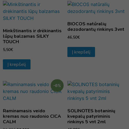
BIOCOS natūralių
dezodorantų rinkinys 3vnt
Minkštinantis ir drėkinantis
lūpų balzamas SILKY
46,50
€
TOUCH
5,50
€
Į krepšelį
Į krepšelį
-6%
Raminamasis veido
SOLINOTES botaninių
kremas nuo raudonio CICA
kvepalų patyriminis
CALM
rinkinys 5 vnt 2ml