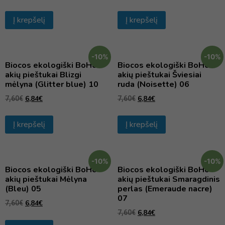
Į krepšelį
Į krepšelį
-10%
-10%
Biocos ekologiški BoHo
Biocos ekologiški BoHo
akių pieštukai Blizgi
akių pieštukai Šviesiai
mėlyna (Glitter blue) 10
ruda (Noisette) 06
6,84
€
6,84
€
7,60
€
7,60
€
Į krepšelį
Į krepšelį
-10%
-10%
Biocos ekologiški BoHo
Biocos ekologiški BoHo
akių pieštukai Mėlyna
akių pieštukai Smaragdinis
(Bleu) 05
perlas (Emeraude nacre)
07
6,84
€
7,60
€
6,84
€
7,60
€