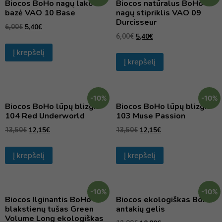
Biocos BoHo nagų lako
Biocos natūralus BoHo
bazė VAO 10 Base
nagų stipriklis VAO 09
Durcisseur
5,40
€
6,00
€
5,40
€
6,00
€
Į krepšelį
Į krepšelį
-10%
-10%
Biocos BoHo lūpų blizgis
Biocos BoHo lūpų blizgis
104 Red Underworld
103 Muse Passion
12,15
€
12,15
€
13,50
€
13,50
€
Į krepšelį
Į krepšelį
-10%
-10%
Biocos Ilginantis BoHo
Biocos ekologiškas BoHo
blakstienų tušas Green
antakių gelis
Volume Long ekologiškas