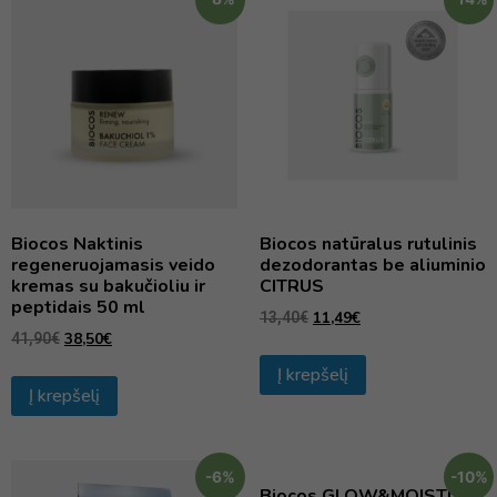
Biocos Naktinis
Biocos natūralus rutulinis
regeneruojamasis veido
dezodorantas be aliuminio
kremas su bakučioliu ir
CITRUS
peptidais 50 ml
11,49
€
13,40
€
38,50
€
41,90
€
Į krepšelį
Į krepšelį
-6%
-10%
Biocos GLOW&MOISTURE