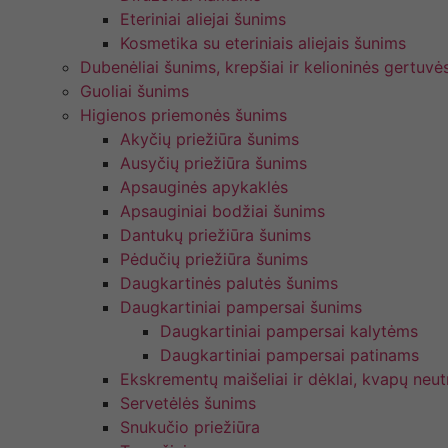
Eteriniai aliejai šunims
Kosmetika su eteriniais aliejais šunims
Dubenėliai šunims, krepšiai ir kelioninės gertuvė
Guoliai šunims
Higienos priemonės šunims
Akyčių priežiūra šunims
Ausyčių priežiūra šunims
Apsauginės apykaklės
Apsauginiai bodžiai šunims
Dantukų priežiūra šunims
Pėdučių priežiūra šunims
Daugkartinės palutės šunims
Daugkartiniai pampersai šunims
Daugkartiniai pampersai kalytėms
Daugkartiniai pampersai patinams
Ekskrementų maišeliai ir dėklai, kvapų neutr
Servetėlės šunims
Snukučio priežiūra