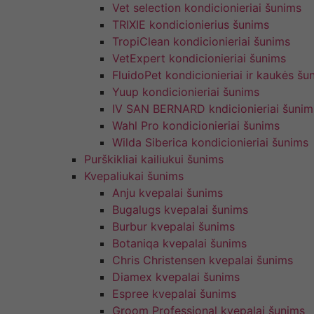
Vet selection kondicionieriai šunims
TRIXIE kondicionierius šunims
TropiClean kondicionieriai šunims
VetExpert kondicionieriai šunims
FluidoPet kondicionieriai ir kaukės šu
Yuup kondicionieriai šunims
IV SAN BERNARD kndicionieriai šunim
Wahl Pro kondicionieriai šunims
Wilda Siberica kondicionieriai šunims
Purškikliai kailiukui šunims
Kvepaliukai šunims
Anju kvepalai šunims
Bugalugs kvepalai šunims
Burbur kvepalai šunims
Botaniqa kvepalai šunims
Chris Christensen kvepalai šunims
Diamex kvepalai šunims
Espree kvepalai šunims
Groom Professional kvepalai šunims