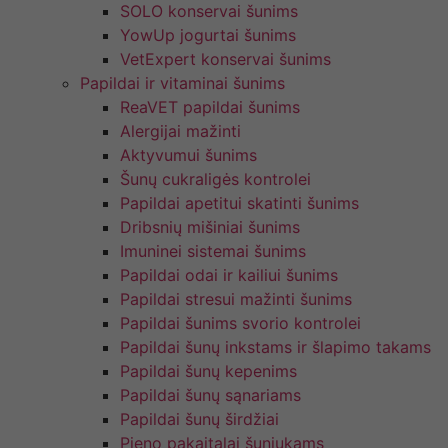
SOLO konservai šunims
YowUp jogurtai šunims
VetExpert konservai šunims
Papildai ir vitaminai šunims
ReaVET papildai šunims
Alergijai mažinti
Aktyvumui šunims
Šunų cukraligės kontrolei
Papildai apetitui skatinti šunims
Dribsnių mišiniai šunims
Imuninei sistemai šunims
Papildai odai ir kailiui šunims
Papildai stresui mažinti šunims
Papildai šunims svorio kontrolei
Papildai šunų inkstams ir šlapimo takams
Papildai šunų kepenims
Papildai šunų sąnariams
Papildai šunų širdžiai
Pieno pakaitalai šuniukams