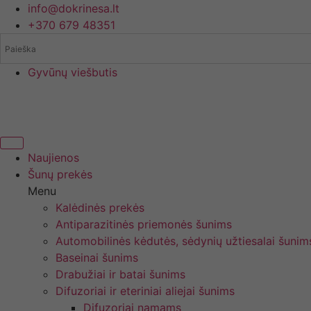
Eiti
info@dokrinesa.lt
prie
+370 679 48351
turinio
Gyvūnų viešbutis
Naujienos
Šunų prekės
Menu
Kalėdinės prekės
Antiparazitinės priemonės šunims
Automobilinės kėdutės, sėdynių užtiesalai šunim
Baseinai šunims
Drabužiai ir batai šunims
Difuzoriai ir eteriniai aliejai šunims
Difuzoriai namams