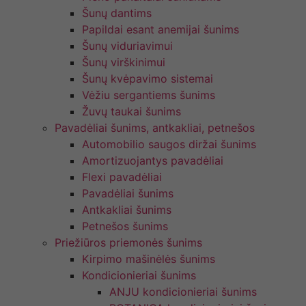
Šunų dantims
Papildai esant anemijai šunims
Šunų viduriavimui
Šunų virškinimui
Šunų kvėpavimo sistemai
Vėžiu sergantiems šunims
Žuvų taukai šunims
Pavadėliai šunims, antkakliai, petnešos
Automobilio saugos diržai šunims
Amortizuojantys pavadėliai
Flexi pavadėliai
Pavadėliai šunims
Antkakliai šunims
Petnešos šunims
Priežiūros priemonės šunims
Kirpimo mašinėlės šunims
Kondicionieriai šunims
ANJU kondicionieriai šunims