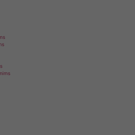
ims
ms
s
unims