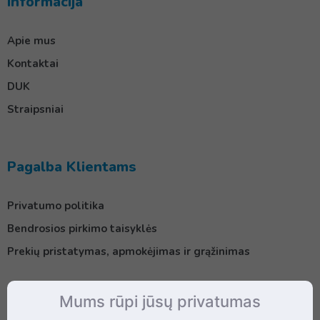
Informacija
Apie mus
Kontaktai
DUK
Straipsniai
Pagalba Klientams
Privatumo politika
Bendrosios pirkimo taisyklės
Prekių pristatymas, apmokėjimas ir grąžinimas
Mums rūpi jūsų privatumas
Kontaktai