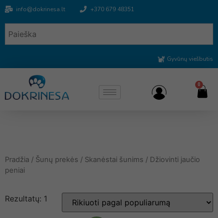
info@dokrinesa.lt
+370 679 48351
Gyvūnų viešbutis
0
Pradžia
/
Šunų prekės
/
Skanėstai šunims
/ Džiovinti jaučio
peniai
Rezultatų: 1