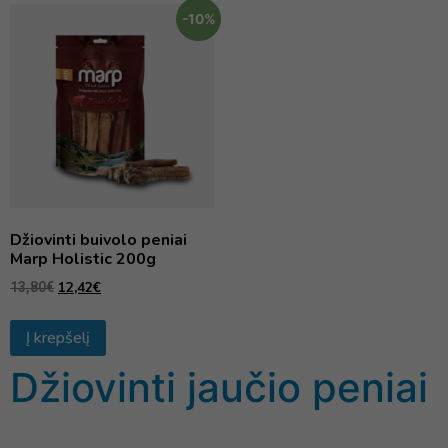
-10%
Džiovinti buivolo peniai
Marp Holistic 200g
12,42
€
13,80
€
Į krepšelį
Džiovinti jaučio peniai