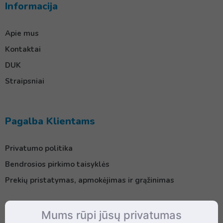
Informacija
Apie mus
Kontaktai
DUK
Straipsniai
Pagalba Klientams
Privatumo politika
Bendrosios pirkimo taisyklės
Prekių pristatymas, apmokėjimas ir grąžinimas
Mums rūpi jūsų privatumas
Kontaktai