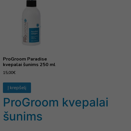
ProGroom Paradise
kvepalai šunims 250 ml
15,00
€
Į krepšelį
ProGroom kvepalai
šunims