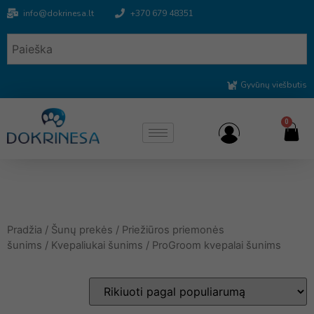
info@dokrinesa.lt
+370 679 48351
Gyvūnų viešbutis
0
Pradžia
/
Šunų prekės
/
Priežiūros priemonės
šunims
/
Kvepaliukai šunims
/ ProGroom kvepalai šunims