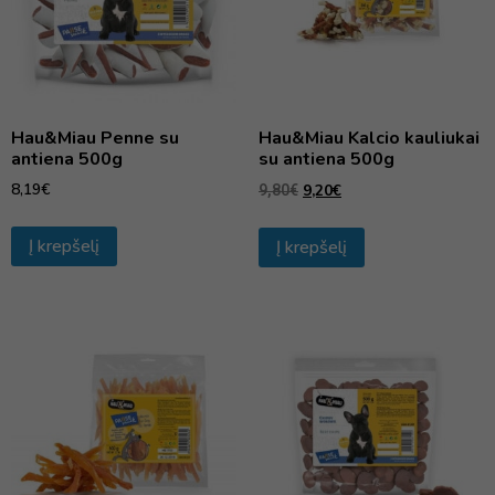
Hau&Miau Penne su
Hau&Miau Kalcio kauliukai
antiena 500g
su antiena 500g
8,19
€
9,20
€
9,80
€
Į krepšelį
Į krepšelį