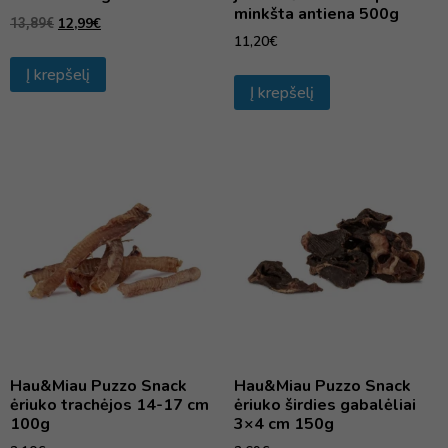
minkšta antiena 500g
12,99
€
13,89
€
11,20
€
Į krepšelį
Į krepšelį
Hau&Miau Puzzo Snack
Hau&Miau Puzzo Snack
ėriuko trachėjos 14-17 cm
ėriuko širdies gabalėliai
100g
3×4 cm 150g