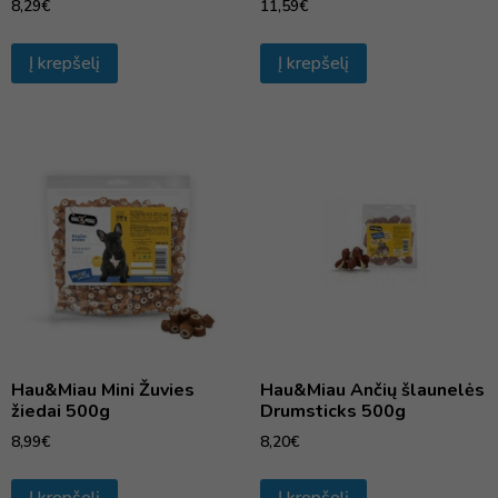
8,29
€
11,59
€
Į krepšelį
Į krepšelį
Hau&Miau Mini Žuvies
Hau&Miau Ančių šlaunelės
žiedai 500g
Drumsticks 500g
8,99
€
8,20
€