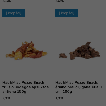
2,10
€
2,69
€
Į krepšelį
Į krepšelį
Hau&Miau Puzzo Snack
Hau&Miau Puzzo Snack,
triušio uodegos apsuktos
ėriuko plaučių gabalėliai 1
antiena 150g
cm, 100g
2,99
€
1,99
€