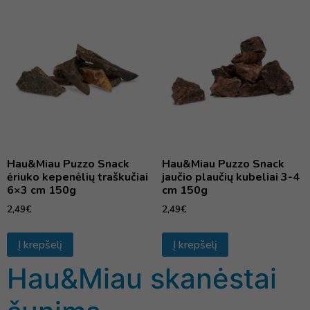
Hau&Miau Puzzo Snack
Hau&Miau Puzzo Snack
ėriuko kepenėlių traškučiai
jaučio plaučių kubeliai 3-4
6×3 cm 150g
cm 150g
2,49
€
2,49
€
Į krepšelį
Į krepšelį
Hau&Miau skanėstai