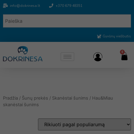
info@dokrinesa.lt
+370 679 48351
Gyvūnų viešbutis
0
Pradžia
/
Šunų prekės
/
Skanėstai šunims
/ Hau&Miau
skanėstai šunims