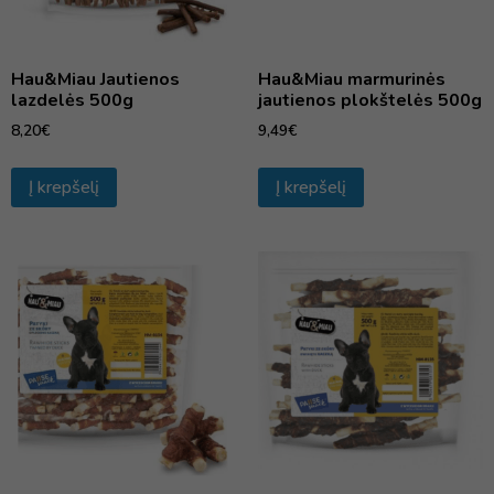
Hau&Miau Jautienos
Hau&Miau marmurinės
lazdelės 500g
jautienos plokštelės 500g
8,20
€
9,49
€
Į krepšelį
Į krepšelį