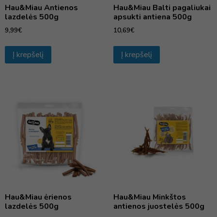
Hau&Miau Antienos
Hau&Miau Balti pagaliukai
lazdelės 500g
apsukti antiena 500g
9,99
€
10,69
€
Į krepšelį
Į krepšelį
Hau&Miau ėrienos
Hau&Miau Minkštos
lazdelės 500g
antienos juostelės 500g