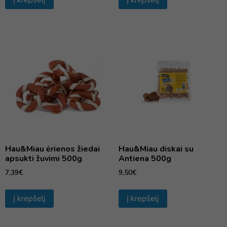
Į krepšelį
Į krepšelį
Hau&Miau ėrienos žiedai
Hau&Miau diskai su
apsukti žuvimi 500g
Antiena 500g
7,39
€
9,50
€
Į krepšelį
Į krepšelį