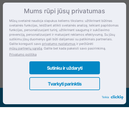
Mums rūpi jūsų privatumas
Kontaktai
Mūsų svetainė naudoja slapukus keliems tikslams: užtikrinant būtinas
svetainės funkcijas, leidžiant atlikti svetainės analizę, teikiant papildomas
Šventupės g. 28, Kaunas, Lietuva
funkcijas, personalizuojant turinį, užtikrinant saugumą ir sukčiavimo
prevenciją, personalizuojant ir matuojant reklamos efektyvumą. Su jūsų
+370 (672) 27 650
sutikimu jūsų duomenys gali būti dalijamasi su patikimais partneriais.
Galite koreguoti savo
privatumo nustatymus
ir peržiūrėti
info@dokrinesa.lt
mūsų partnerių sąrašą
. Galite bet kada pakeisti savo pasirinkimą.
Privatumo politika
MB PETHOMEPEOPLE
Įmonės kodas: 305695822
Sutinku ir uždaryti
Tvarkyti parinktis
Visos teisės saugomos www.dokrinesa.lt
Teikia