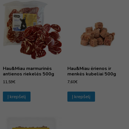
Hau&Miau marmurinės
Hau&Miau ėrienos ir
antienos riekelės 500g
menkės kubeliai 500g
11,59
€
7,60
€
Į krepšelį
Į krepšelį