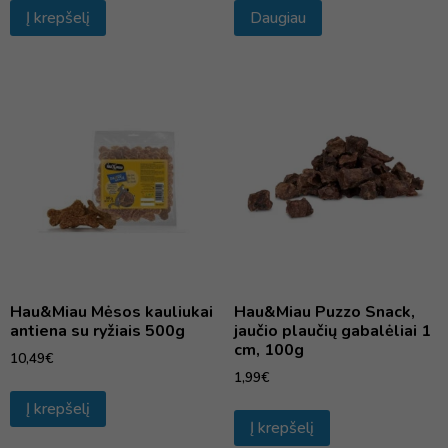
Į krepšelį
Daugiau
Hau&Miau Mėsos kauliukai
Hau&Miau Puzzo Snack,
antiena su ryžiais 500g
jaučio plaučių gabalėliai 1
cm, 100g
10,49
€
1,99
€
Į krepšelį
Į krepšelį