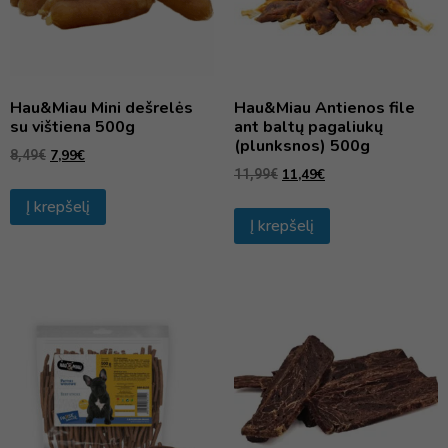
Hau&Miau Mini dešrelės
Hau&Miau Antienos file
su vištiena 500g
ant baltų pagaliukų
(plunksnos) 500g
7,99
€
8,49
€
11,49
€
11,99
€
Į krepšelį
Į krepšelį