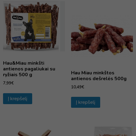
Hau&Miau minkšti
antienos pagaliukai su
Hau Miau minkštos
ryžiais 500 g
antienos dešrelės 500g
7,99
€
10,49
€
Į krepšelį
Į krepšelį