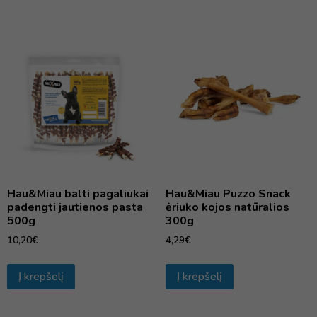
Hau&Miau balti pagaliukai
Hau&Miau Puzzo Snack
padengti jautienos pasta
ėriuko kojos natūralios
500g
300g
10,20
€
4,29
€
Į krepšelį
Į krepšelį