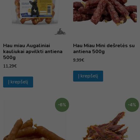
Hau miau Augaliniai
Hau Miau Mini dešrelės su
kauliukai apvilkti antiena
antiena 500g
500g
9,99
€
11,29
€
Į krepšelį
Į krepšelį
-6%
-4%