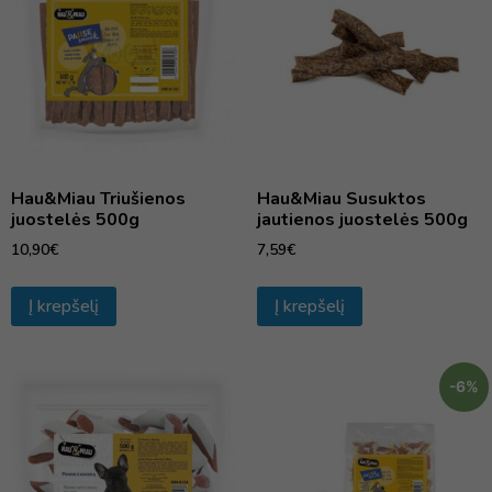
Hau&Miau Triušienos
Hau&Miau Susuktos
juostelės 500g
jautienos juostelės 500g
10,90
€
7,59
€
Į krepšelį
Į krepšelį
-6%