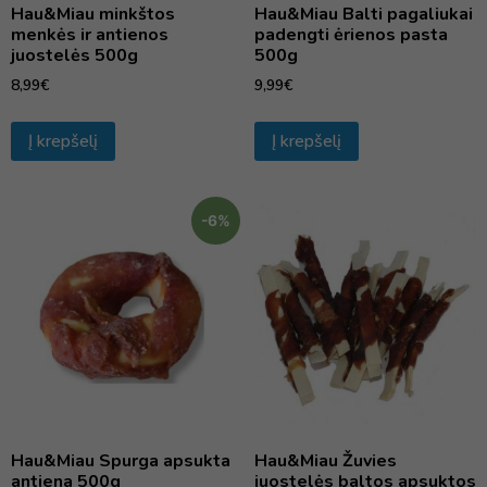
Hau&Miau minkštos
Hau&Miau Balti pagaliukai
menkės ir antienos
padengti ėrienos pasta
juostelės 500g
500g
8,99
€
9,99
€
Į krepšelį
Į krepšelį
-6%
Hau&Miau Spurga apsukta
Hau&Miau Žuvies
antiena 500g
juostelės baltos apsuktos