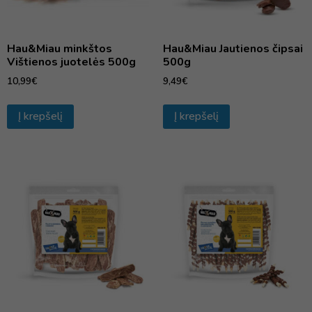
Hau&Miau minkštos
Hau&Miau Jautienos čipsai
Vištienos juotelės 500g
500g
10,99
€
9,49
€
Į krepšelį
Į krepšelį