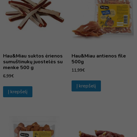
Hau&Miau suktos ėrienos
Hau&Miau antienos file
sumuštinukų juostelės su
500g
menke 500 g
11,99
€
6,99
€
Į krepšelį
Į krepšelį