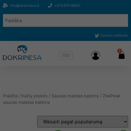
info@dokrinesa.lt
+370 679 48351
Gyvūnų viešbutis
0
Pradžia
/
Kačių prekės
/
Sausas maistas katėms
/ ZiwiPeak
sausas maistas katėms