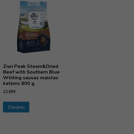
Ziwi Peak Steam&Dried
Beef with Southern Blue
Whiting sausas maistas
katėms 800 g
22,89
€
Daugiau