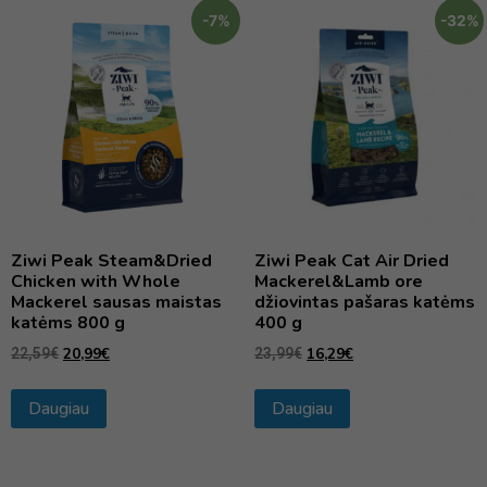
-7%
-32%
Ziwi Peak Steam&Dried
Ziwi Peak Cat Air Dried
Chicken with Whole
Mackerel&Lamb ore
Mackerel sausas maistas
džiovintas pašaras katėms
katėms 800 g
400 g
20,99
€
16,29
€
22,59
€
23,99
€
Daugiau
Daugiau