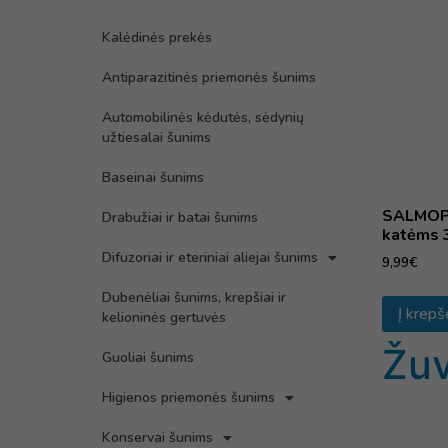
Kalėdinės prekės
Antiparazitinės priemonės šunims
Automobilinės kėdutės, sėdynių
užtiesalai šunims
Baseinai šunims
SALMOPET
Drabužiai ir batai šunims
katėms 
Difuzoriai ir eteriniai aliejai šunims
9,99
€
Dubenėliai šunims, krepšiai ir
Į krepš
kelioninės gertuvės
Žuv
Guoliai šunims
Higienos priemonės šunims
Konservai šunims