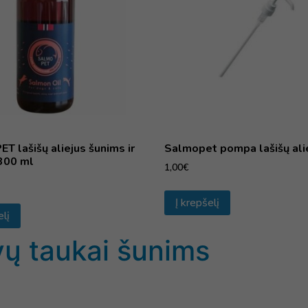
 lašišų aliejus šunims ir
Salmopet pompa lašišų alie
300 ml
1,00
€
Į krepšelį
elį
ų taukai šunims