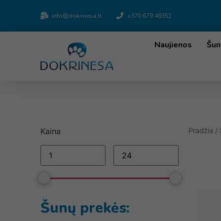
info@dokrinesa.lt
+370 679 48351
Naujienos
Šun
Kaina
Pradžia
/
Šunų prekės: