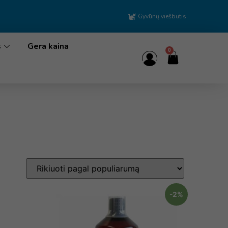
Gyvūnų viešbutis
s
Gera kaina
0
-2%