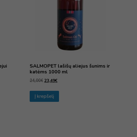
jui
SALMOPET lašišų aliejus šunims ir
katėms 1000 ml
23,49
€
24,00
€
Į krepšelį