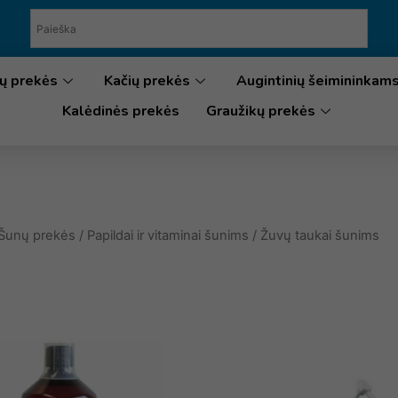
ų prekės
Kačių prekės
Augintinių šeimininkam
Kalėdinės prekės
Graužikų prekės
Šunų prekės
/
Papildai ir vitaminai šunims
/ Žuvų taukai šunims