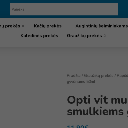
nų prekės
Kačių prekės
Augintinių šeimininkams
Kalėdinės prekės
Graužikų prekės
Pradžia
/
Graužikų prekės
/
Papil
gyvūnams 50ml
Opti vit mu
smulkiems