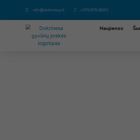
info@dokrinesa.lt
+370 679 48351
Naujienos
Šu