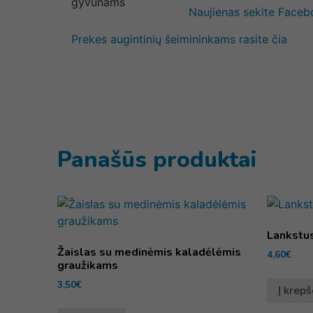
Naujienas sekite Face
Prekes augintinių šeimininkams rasite čia
Panašūs produktai
Lankstus
Žaislas su medinėmis kaladėlėmis
4,60
€
graužikams
3,50
€
Į krepš