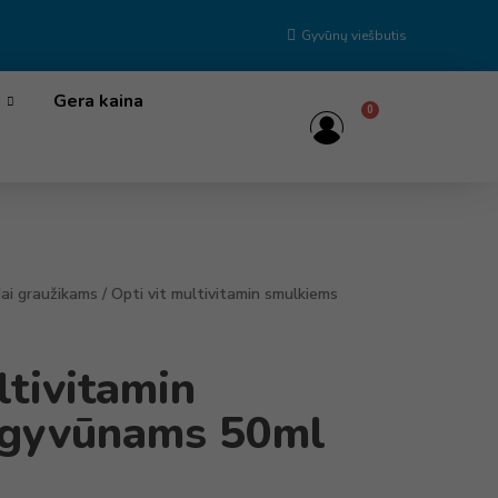
Gyvūnų viešbutis
Gera kaina
0
dai graužikams
/ Opti vit multivitamin smulkiems
ltivitamin
 gyvūnams 50ml