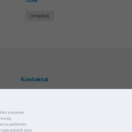
14,85
€
Į krepšelį
Kontaktai
Šventupės g. 28, Kaunas, Lietuva
+370 (672) 27 650
info@dokrinesa.lt
likti svetainės
mas ir
venciją,
MB PETHOMEPEOPLE
si su patikimais
Įmonės kodas: 305695822
t kada pakeisti savo