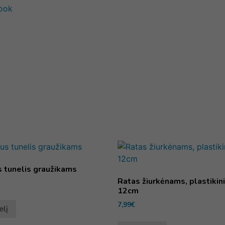
book
 tunelis graužikams
Ratas žiurkėnams, plastikin
12cm
7,99
€
elį