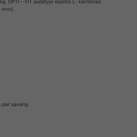
ą. OPTI – VIT sudėtyje esantis L- karnitinas
 svorį.
 per savaitę.