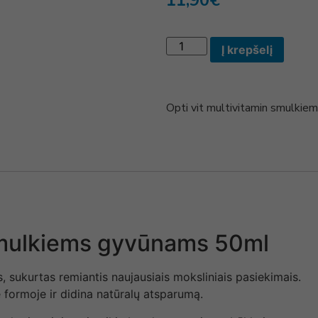
11,90
€
Į krepšelį
Opti vit multivitamin smulki
 smulkiems gyvūnams 50ml
 sukurtas remiantis naujausiais moksliniais pasiekimais.
 formoje ir didina natūralų atsparumą.