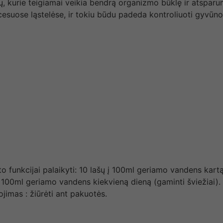
ų, kurie teigiamai veikia bendrą organizmo būklę ir atsparum
esuose ląstelėse, ir tokiu būdu padeda kontroliuoti gyvūno
to funkcijai palaikyti: 10 lašų į 100ml geriamo vandens kartą
ų į 100ml geriamo vandens kiekvieną dieną (gaminti šviežiai).
ojimas : žiūrėti ant pakuotės.