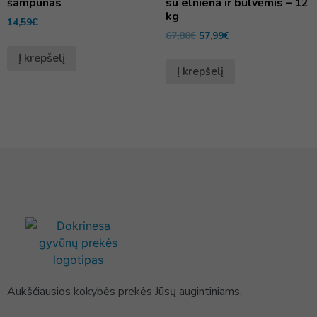
šampūnas
su elniena ir bulvėmis – 12
kg
14,59
€
67,80
€
57,99
€
Į krepšelį
Į krepšelį
Aukščiausios kokybės prekės Jūsų augintiniams.