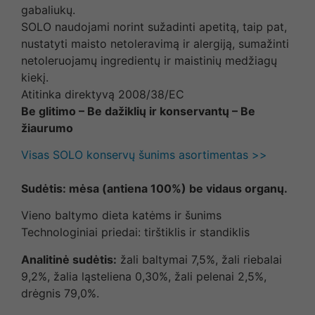
gabaliukų.
SOLO naudojami norint sužadinti apetitą, taip pat,
nustatyti maisto netoleravimą ir alergiją, sumažinti
netoleruojamų ingredientų ir maistinių medžiagų
kiekį.
Atitinka direktyvą 2008/38/EC
Be glitimo – Be dažiklių ir konservantų – Be
žiaurumo
Visas SOLO konservų šunims asortimentas >>
Sudėtis: mėsa (antiena 100%) be vidaus organų.
Vieno baltymo dieta katėms ir šunims
Technologiniai priedai: tirštiklis ir standiklis
Analitinė sudėtis:
žali baltymai 7,5%, žali riebalai
9,2%, žalia ląsteliena 0,30%, žali pelenai 2,5%,
drėgnis 79,0%.