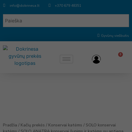
info@dokrinesa.lt
+370 679 48351
Gyvūnų viešbutis
0
Pradžia
/
Kačių prekės
/
Konservai katėms
/
SOLO konservai
katėms
/ SOLO ANATRA konservai šunims ir katėms su antiena