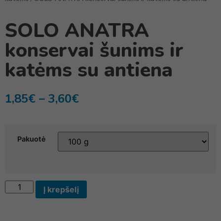
SOLO ANATRA
konservai šunims ir
katėms su antiena
1,85
€
–
3,60
€
Pakuotė
Į krepšelį