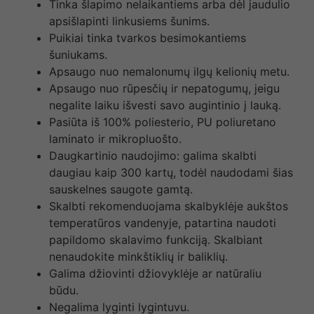
Tinka šlapimo nelaikantiems arba dėl jaudulio
apsišlapinti linkusiems šunims.
Puikiai tinka tvarkos besimokantiems
šuniukams.
Apsaugo nuo nemalonumų ilgų kelionių metu.
Apsaugo nuo rūpesčių ir nepatogumų, jeigu
negalite laiku išvesti savo augintinio į lauką.
Pasiūta iš 100% poliesterio, PU poliuretano
laminato ir mikropluošto.
Daugkartinio naudojimo: galima skalbti
daugiau kaip 300 kartų, todėl naudodami šias
sauskelnes saugote gamtą.
Skalbti rekomenduojama skalbyklėje aukštos
temperatūros vandenyje, patartina naudoti
papildomo skalavimo funkciją. Skalbiant
nenaudokite minkštiklių ir baliklių.
Galima džiovinti džiovyklėje ar natūraliu
būdu.
Negalima lyginti lygintuvu.