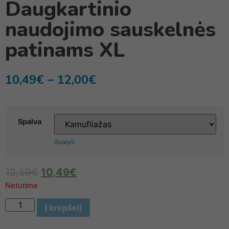
Daugkartinio
naudojimo sauskelnės
patinams XL
10,49
€
–
12,00
€
Spalva
Išvalyti
12,59
€
10,49
€
Neturime
Į krepšelį