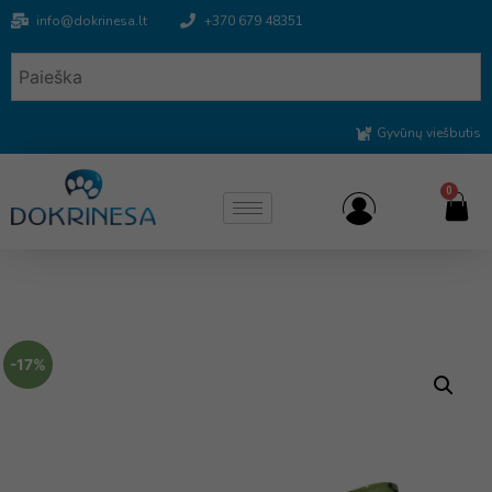
info@dokrinesa.lt
+370 679 48351
Gyvūnų viešbutis
0
-17%