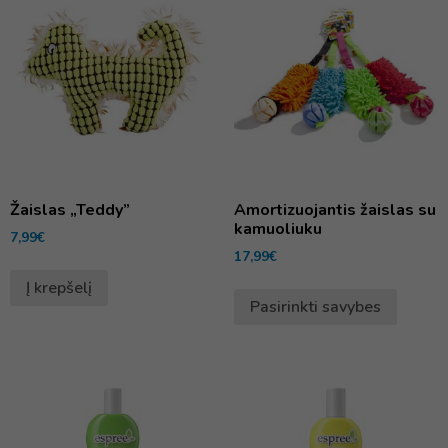
Žaislas „Teddy”
Amortizuojantis žaislas su
kamuoliuku
7,99
€
17,99
€
Į krepšelį
Pasirinkti savybes