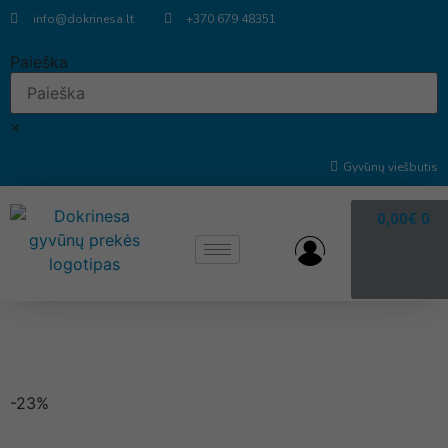
info@dokrinesa.lt
+370 679 48351
Paieška
×
Gyvūnų viešbutis
0,00
€
0
-23%