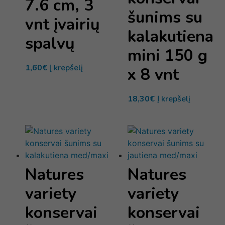
7.6 cm, 3
šunims su
vnt įvairių
kalakutiena
spalvų
mini 150 g
1,60
€
Į krepšelį
x 8 vnt
18,30
€
Į krepšelį
Natures
Natures
variety
variety
konservai
konservai