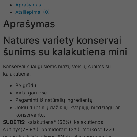
Aprašymas
Atsiliepimai (0)
Aprašymas
Natures variety konservai
šunims su kalakutiena mini
Konservai suaugusiems mažų veislių šunims su
kalakutiena:
Be grūdų
Virta garuose
Pagaminti iš natūralių ingredientų
Jokių dirbtinių dažiklių, kvapiųjų medžiagų ar
konservantų.
SUDĖTIS:
kalakutiena* (66%), kalakutienos
sultinys(28.9%), pomidorai* (2%), morkos* (2%),
mineralai, lašišų aliejus. *Natūralūs ingredientai.