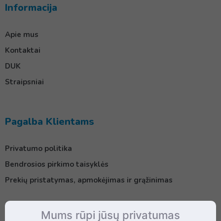
Informacija
Apie mus
Kontaktai
DUK
Straipsniai
Pagalba Klientams
Privatumo politika
Bendrosios pirkimo taisyklės
Prekių pristatymas, apmokėjimas ir grąžinimas
Mums rūpi jūsų privatumas
Kontaktai