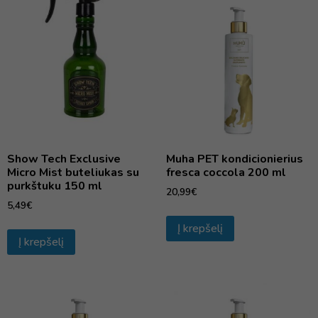
Show Tech Exclusive
Muha PET kondicionierius
Micro Mist buteliukas su
fresca coccola 200 ml
purkštuku 150 ml
20,99
€
5,49
€
Į krepšelį
Į krepšelį