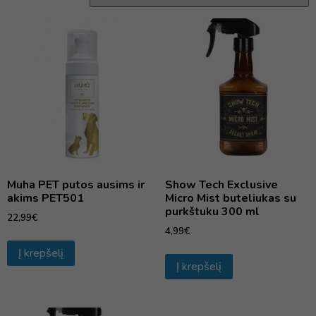
Muha PET putos ausims ir
Show Tech Exclusive
akims PET501
Micro Mist buteliukas su
purkštuku 300 ml
22,99
€
4,99
€
Į krepšelį
Į krepšelį