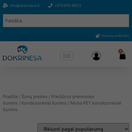
info@dokrinesa.lt
+370 679 48351
Gyvūnų viešbutis
0
Pradžia
/
Šunų prekės
/
Priežiūros priemonės
šunims
/
Kondicionieriai šunims
/ Muha PET kondicionieriai
šunims