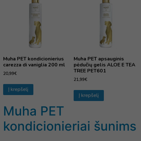
Muha PET kondicionierius
Muha PET apsauginis
carezza di vaniglia 200 ml
pėdučių gelis ALOE E TEA
TREE PET601
20,99
€
21,99
€
Į krepšelį
Į krepšelį
Muha PET
kondicionieriai šunims