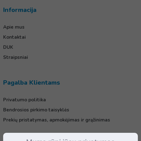
Informacija
Apie mus
Kontaktai
DUK
Straipsniai
Pagalba Klientams
Privatumo politika
Bendrosios pirkimo taisyklės
Prekių pristatymas, apmokėjimas ir grąžinimas