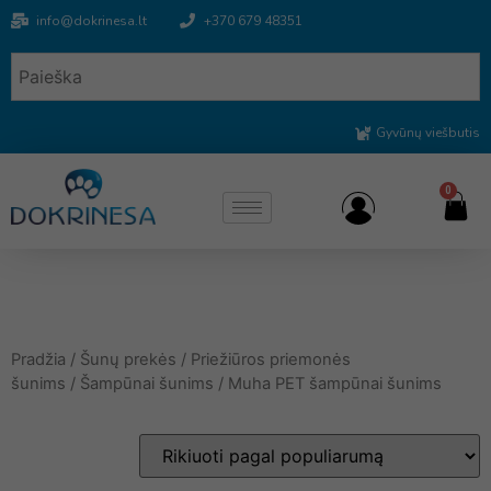
info@dokrinesa.lt
+370 679 48351
Gyvūnų viešbutis
0
Pradžia
/
Šunų prekės
/
Priežiūros priemonės
šunims
/
Šampūnai šunims
/ Muha PET šampūnai šunims