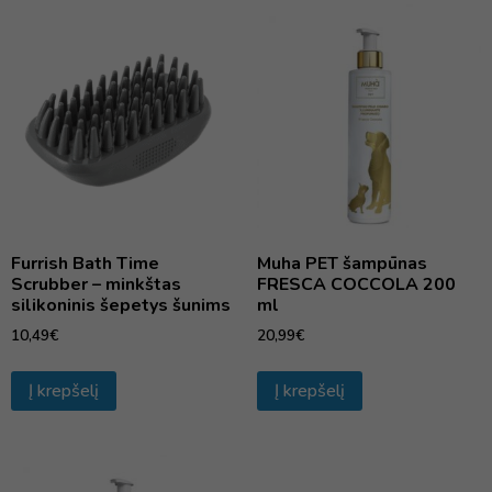
Furrish Bath Time
Muha PET šampūnas
Scrubber – minkštas
FRESCA COCCOLA 200
silikoninis šepetys šunims
ml
10,49
€
20,99
€
Į krepšelį
Į krepšelį