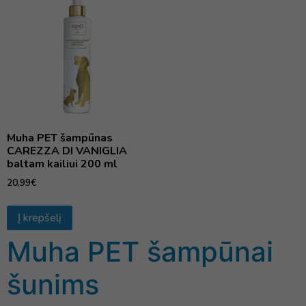
Muha PET šampūnas
CAREZZA DI VANIGLIA
baltam kailiui 200 ml
20,99
€
Į krepšelį
Muha PET šampūnai
šunims