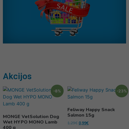
Akcijos
-8%
-23%
Feliway Happy Snack
Salmon 15g
MONGE VetSolution Dog
Wet HYPO MONO Lamb
1,29
€
0,99
€
400 g