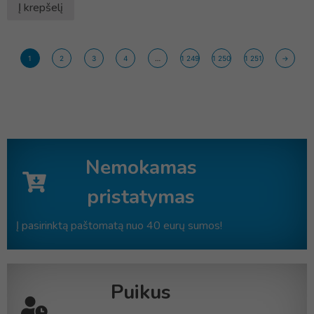
Į krepšelį
1
2
3
4
…
1 249
1 250
1 251
→
Nemokamas
pristatymas
Į pasirinktą paštomatą nuo 40 eurų sumos!
Puikus