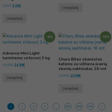
2,50
€
2,30
€
Į krepšelį
Į krepšelį
-4%
-15%
Advance Mini Light
turintiems viršsvorį 3 kg
Churu Bites skanėstas
katėms su vištiena įvairių
26,00
€
24,99
€
skonių suktinukai, 16 vnt
12,99
€
10,99
€
Į krepšelį
Į krepšelį
1
2
3
4
…
283
284
285
→