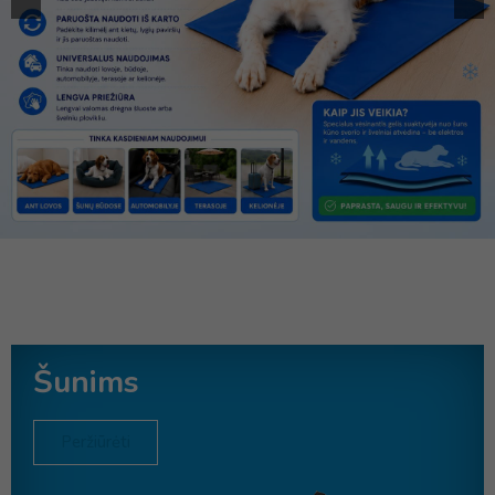
Šunims
Peržiūrėti