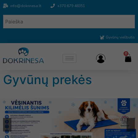
info@dokrinesa.lt
+370 679 48351
Gyvūnų viešbutis
0
Gyvūnų prekės