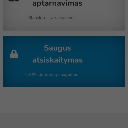
aptarnavimas
Klauskite – atsakysime!
Saugus
atsiskaitymas
100% duomenų saugumas