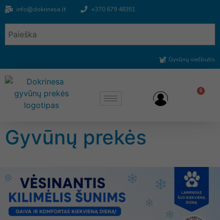
info@dokrinesa.lt
+370 679 48351
Gyvūnų viešbutis
0
Gyvūnų prekės