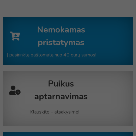
Nemokamas
pristatymas
Į pasirinktą paštomatą nuo 40 eurų sumos!
Puikus
aptarnavimas
Klauskite – atsakysime!