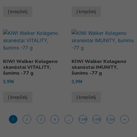
Į krepšelį
Į krepšelį
KIWI Walker Kolageno
KIWI Walker Kolageno
skanėstai VITALITY,
skanėstai IMUNITY,
šunims -77 g
šunims -77 g
3,99
€
3,99
€
Į krepšelį
Į krepšelį
1
2
3
4
…
1 249
1 250
1 251
→