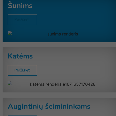
Šunims
Peržiūrėti
Katėms
Peržiūrėti
Augintinių šeimininkams