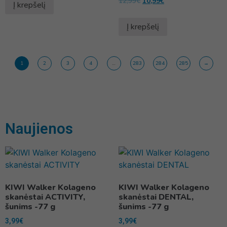
12,99
€
10,99
€
Į krepšelį
Į krepšelį
1
2
3
4
…
283
284
285
→
Naujienos
KIWI Walker Kolageno
KIWI Walker Kolageno
skanėstai ACTIVITY,
skanėstai DENTAL,
šunims -77 g
šunims -77 g
3,99
€
3,99
€