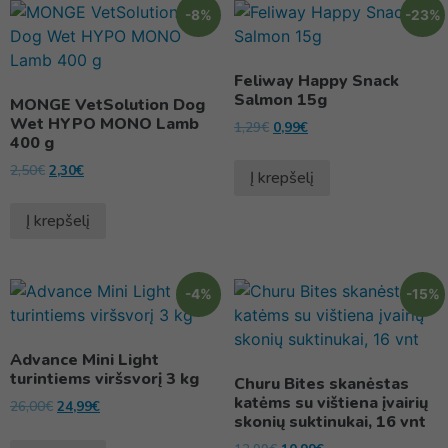
-8%
-23%
Feliway Happy Snack
Salmon 15g
MONGE VetSolution Dog
Wet HYPO MONO Lamb
1,29
€
0,99
€
400 g
2,50
€
2,30
€
Į krepšelį
Į krepšelį
-4%
-15%
Advance Mini Light
turintiems viršsvorį 3 kg
Churu Bites skanėstas
katėms su vištiena įvairių
26,00
€
24,99
€
skonių suktinukai, 16 vnt