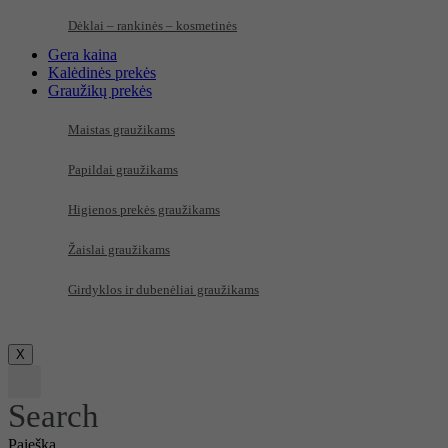
Dėklai – rankinės – kosmetinės
Gera kaina
Kalėdinės prekės
Graužikų prekės
Maistas graužikams
Papildai graužikams
Higienos prekės graužikams
Žaislai graužikams
Girdyklos ir dubenėliai graužikams
X
Search
Paieška