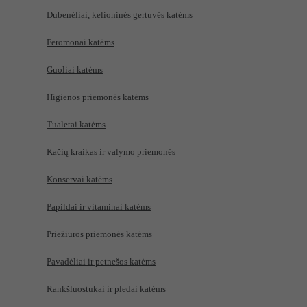
Dubenėliai, kelioninės gertuvės katėms
Feromonai katėms
Guoliai katėms
Higienos priemonės katėms
Tualetai katėms
Kačių kraikas ir valymo priemonės
Konservai katėms
Papildai ir vitaminai katėms
Priežiūros priemonės katėms
Pavadėliai ir petnešos katėms
Rankšluostukai ir pledai katėms