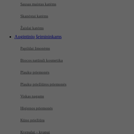
Sausas maistas katėms
Skanėstai katėms
Žaislai katėms
Augintinių šeimininkams
Papildai žmonėms
Biocos natūrali kosmetika
Plaukų priemonės
Plaukų priežiūros priemonės
Viskas nagams
Higienos priemonės
Kūno priežiūra
Kvepalai – kvapai