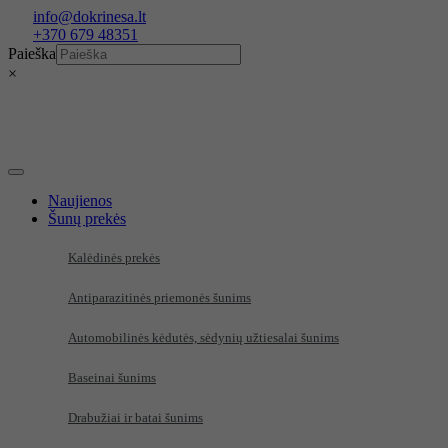
Eiti
info@dokrinesa.lt
prie
+370 679 48351
turinio
Paieška
×
Naujienos
Šunų prekės
Kalėdinės prekės
Antiparazitinės priemonės šunims
Automobilinės kėdutės, sėdynių užtiesalai šunims
Baseinai šunims
Drabužiai ir batai šunims