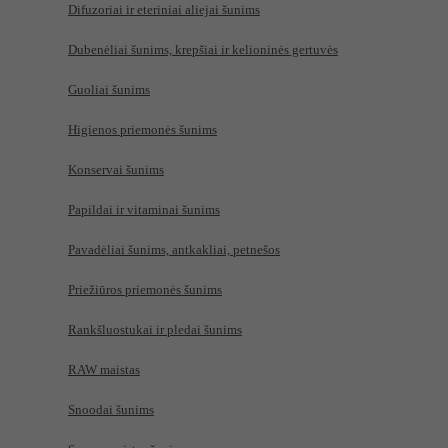
Difuzoriai ir eteriniai aliejai šunims
Dubenėliai šunims, krepšiai ir kelioninės gertuvės
Guoliai šunims
Higienos priemonės šunims
Konservai šunims
Papildai ir vitaminai šunims
Pavadėliai šunims, antkakliai, petnešos
Priežiūros priemonės šunims
Rankšluostukai ir pledai šunims
RAW maistas
Snoodai šunims