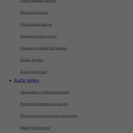
Sausas maistas šunims
Skanėstai šunims
Skaniukinės šunims
Transportavimo narvai
Vėsinantys kilimėliai šunims
Žaislai šunims
Žaizdų gydymui
Kačių prekės
Aksesuarai ir drabužiai katėms
Priemonės katėms nuo prazitų
Difuzoriai ir eteriniai aliejai katėms
Draskyklės katėms