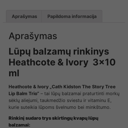
Aprašymas
Papildoma informacija
Aprašymas
Lūpų balzamų rinkinys
Heathcote & Ivory 3×10
ml
Heathcote & Ivory „Cath Kidston The Story Tree
Lip Balm Trio“
– tai lūpų balzamai praturtinti morkų
sėklų aliejumi, taukmedžio sviestu ir vitaminu E,
kurie suteikia lūpoms švelnumo bei minkštumo.
Rinkinį sudaro trys skirtingų kvapų
lūpų
balzamai: