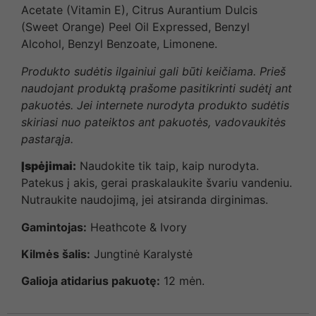
Acetate (Vitamin E), Citrus Aurantium Dulcis
(Sweet Orange) Peel Oil Expressed, Benzyl
Alcohol, Benzyl Benzoate, Limonene.
Produkto sudėtis ilgainiui gali būti keičiama. Prieš
naudojant produktą prašome pasitikrinti sudėtį ant
pakuotės. Jei internete nurodyta produkto sudėtis
skiriasi nuo pateiktos ant pakuotės, vadovaukitės
pastarąja.
Įspėjimai:
Naudokite tik taip, kaip nurodyta.
Patekus į akis, gerai praskalaukite švariu vandeniu.
Nutraukite naudojimą, jei atsiranda dirginimas.
Gamintojas:
Heathcote & Ivory
Kilmės šalis:
Jungtinė Karalystė
Galioja atidarius pakuotę:
12 mėn.