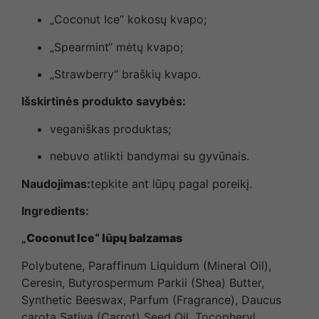
„Coconut Ice“ kokosų kvapo;
„Spearmint“ mėtų kvapo;
„Strawberry“ braškių kvapo.
Išskirtinės produkto savybės:
veganiškas produktas;
nebuvo atlikti bandymai su gyvūnais.
Naudojimas:
tepkite ant lūpų pagal poreikį.
Ingredients:
„
Coconut Ice“ lūpų balzamas
Polybutene, Paraffinum Liquidum (Mineral Oil),
Ceresin, Butyrospermum Parkii (Shea) Butter,
Synthetic Beeswax, Parfum (Fragrance), Daucus
carota Sativa (Carrot) Seed Oil, Tocopheryl