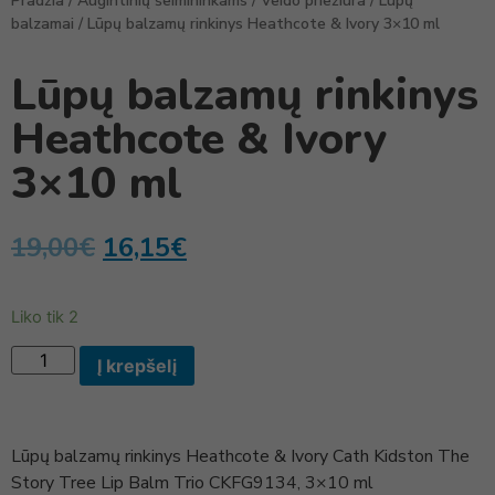
Pradžia
/
Augintinių šeimininkams
/
Veido priežiūra
/
Lūpų
balzamai
/ Lūpų balzamų rinkinys Heathcote & Ivory 3×10 ml
Lūpų balzamų rinkinys
Heathcote & Ivory
3×10 ml
19,00
€
16,15
€
Liko tik 2
Į krepšelį
Lūpų balzamų rinkinys Heathcote & Ivory Cath Kidston The
Story Tree Lip Balm Trio CKFG9134, 3×10 ml