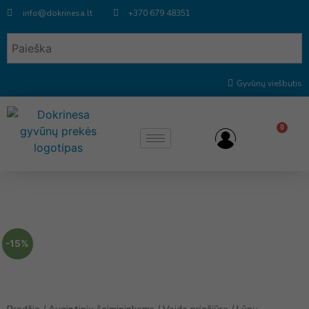
info@dokrinesa.lt
+370 679 48351
Gyvūnų viešbutis
0
-15%