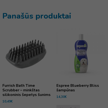
Panašūs produktai
Furrish Bath Time
Espree Blueberry Bliss
Scrubber – minkštas
šampūnas
silikoninis šepetys šunims
14,30
€
10,49
€