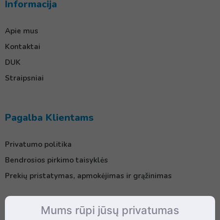
Informacija
Apie mus
Kontaktai
DUK
Straipsniai
Pagalba Klientams
Privatumo politika
Bendrosios pirkimo taisyklės
Prekių pristatymas, apmokėjimas ir grąžinimas
Mums rūpi jūsų privatumas
Kontaktai