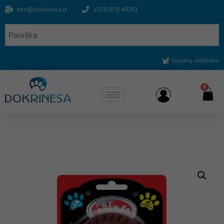
info@dokrinesa.lt
+370 679 48351
Gyvūnų viešbutis
0