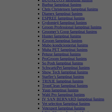
BUGALUGS šampūnai šunims
Burbur šampūnai šunims
Chris Christensen šampūnai šunims
Diamex šampūnai šunims
ESPREE šampūnai šunims
Gydomieji šampūnai šunims
Groom Professional šampūnai šunims
Groomer’s Goop šampūnai šunims
Hunter šampūnai šunims
iGroom šampūnai šunims
Mubo kondicionieriai šunims
Muha PET šampūnai šunims
Petuxe šampūnai šunims
ProGroom šampūnai šunims
So Posh šampūnai šunims
SchwartzPet šampūnai šunims
Show Tech šampūnai šunims
Starfire’s šampūnai šunims
TRIXIE šampūnai šunims
TropiClean šampūnai šunims
Yuup šampūnai šunims
Wahl Pro šampūnai šunims
IV SAN BERNARD šampūnai šunims
Vet selection šampūnai šunims
Vetexpert šampūnai šunims