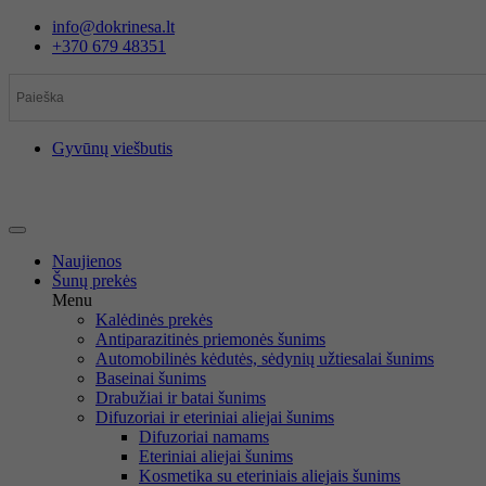
Eiti
info@dokrinesa.lt
prie
+370 679 48351
turinio
Gyvūnų viešbutis
Naujienos
Šunų prekės
Menu
Kalėdinės prekės
Antiparazitinės priemonės šunims
Automobilinės kėdutės, sėdynių užtiesalai šunims
Baseinai šunims
Drabužiai ir batai šunims
Difuzoriai ir eteriniai aliejai šunims
Difuzoriai namams
Eteriniai aliejai šunims
Kosmetika su eteriniais aliejais šunims