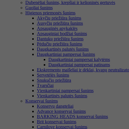
Dubenėliai šunims, krepšiai ir kelioninės gertuvės
Guoliai šunims
Higienos priemonės šunims
Akyčių priežiūra šunims
Ausyčių priežiūra šunims
Apsauginės apykaklės
Apsauginiai bodžiai šunims
Dantukų priežiūra šunims
Pėdučių priežiūra šunims
Daugkartinės palutės šunims
Daugkartiniai pampersai šunims
Daugkartiniai pampersai kalytėms
Daugkartiniai pampersai patinams
Ekskrementų maišeliai ir dėklai, kvapų neutralizato
Servetėlės šunims
Snukučio priežiūra
Tvarsčiai
Vienkartiniai pampersai šunims
Vienkartinės palutės šunims
Konservai šunims
Konservų dangteliai
Advance konservai šunims
BARKING HEADS konservai šunims
Brit konservai šunims
Carnilove konservai šunims