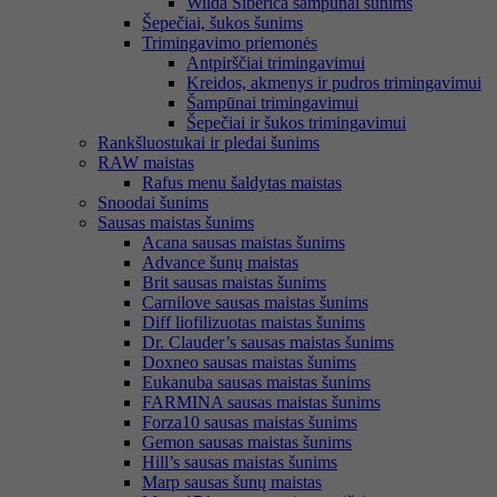
Wilda Siberica šampūnai šunims
Šepečiai, šukos šunims
Trimingavimo priemonės
Antpirščiai trimingavimui
Kreidos, akmenys ir pudros trimingavimui
Šampūnai trimingavimui
Šepečiai ir šukos trimingavimui
Rankšluostukai ir pledai šunims
RAW maistas
Rafus menu šaldytas maistas
Snoodai šunims
Sausas maistas šunims
Acana sausas maistas šunims
Advance šunų maistas
Brit sausas maistas šunims
Carnilove sausas maistas šunims
Diff liofilizuotas maistas šunims
Dr. Clauder’s sausas maistas šunims
Doxneo sausas maistas šunims
Eukanuba sausas maistas šunims
FARMINA sausas maistas šunims
Forza10 sausas maistas šunims
Gemon sausas maistas šunims
Hill’s sausas maistas šunims
Marp sausas šunų maistas