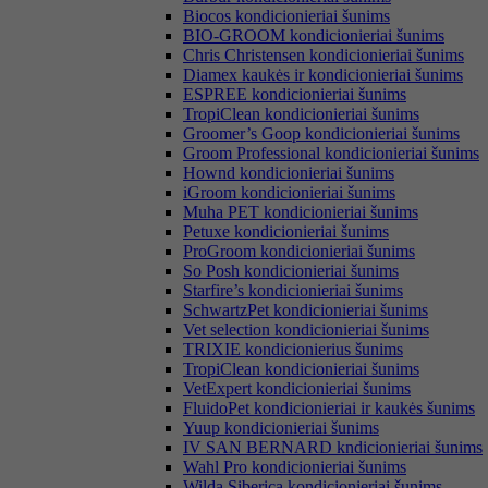
Biocos kondicionieriai šunims
BIO-GROOM kondicionieriai šunims
Chris Christensen kondicionieriai šunims
Diamex kaukės ir kondicionieriai šunims
ESPREE kondicionieriai šunims
TropiClean kondicionieriai šunims
Groomer’s Goop kondicionieriai šunims
Groom Professional kondicionieriai šunims
Hownd kondicionieriai šunims
iGroom kondicionieriai šunims
Muha PET kondicionieriai šunims
Petuxe kondicionieriai šunims
ProGroom kondicionieriai šunims
So Posh kondicionieriai šunims
Starfire’s kondicionieriai šunims
SchwartzPet kondicionieriai šunims
Vet selection kondicionieriai šunims
TRIXIE kondicionierius šunims
TropiClean kondicionieriai šunims
VetExpert kondicionieriai šunims
FluidoPet kondicionieriai ir kaukės šunims
Yuup kondicionieriai šunims
IV SAN BERNARD kndicionieriai šunims
Wahl Pro kondicionieriai šunims
Wilda Siberica kondicionieriai šunims