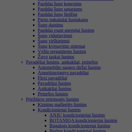
Papildai šunų kepenims
Papildai šunų sąnariams
Papildai šunų širdžiai
Pieno pakaitalai šuniukams
Šunų dantims
Papildai esant anemijai šunims
Šunų viduriavimui
Šunų virškinimui
Šunų kvėpavimo sistemai
Vėžiu sergantiems šunims
Žuvų taukai šunims
Pavadėliai šunims, antkakliai, petnešos
Automobilio saugos diržai šunims
Amortizuojantys pavadėliai
Flexi pavadėliai
Pavadėliai šunims
Antkakliai šunims
Petnešos šunims
Priežiūros priemonės šunims
Kirpimo mašinėlės šunims
Kondicionieriai šunims
ANJU kondicionieriai šunims
BOTANIQA kondicionieriai šunims
Bugalugs kondicionieriai šunims
Burbur kondicionieriai šunims