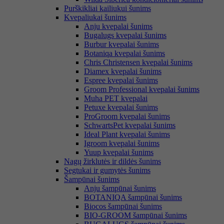
Purškikliai kailiukui šunims
Kvepaliukai šunims
Anju kvepalai šunims
Bugalugs kvepalai šunims
Burbur kvepalai šunims
Botaniqa kvepalai šunims
Chris Christensen kvepalai šunims
Diamex kvepalai šunims
Espree kvepalai šunims
Groom Professional kvepalai šunims
Muha PET kvepalai
Petuxe kvepalai šunims
ProGroom kvepalai šunims
SchwartsPet kvepalai šunims
Ideal Plant kvepalai šunims
Igroom kvepalai šunims
Yuup kvepalai šunims
Nagų žirklutės ir dildės šunims
Segtukai ir gumytės šunims
Šampūnai šunims
Anju šampūnai šunims
BOTANIQA šampūnai šunims
Biocos šampūnai šunims
BIO-GROOM šampūnai šunims