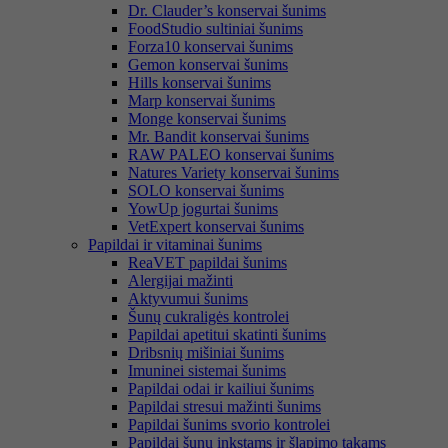
Dr. Clauder’s konservai šunims
FoodStudio sultiniai šunims
Forza10 konservai šunims
Gemon konservai šunims
Hills konservai šunims
Marp konservai šunims
Monge konservai šunims
Mr. Bandit konservai šunims
RAW PALEO konservai šunims
Natures Variety konservai šunims
SOLO konservai šunims
YowUp jogurtai šunims
VetExpert konservai šunims
Papildai ir vitaminai šunims
ReaVET papildai šunims
Alergijai mažinti
Aktyvumui šunims
Šunų cukraligės kontrolei
Papildai apetitui skatinti šunims
Dribsnių mišiniai šunims
Imuninei sistemai šunims
Papildai odai ir kailiui šunims
Papildai stresui mažinti šunims
Papildai šunims svorio kontrolei
Papildai šunų inkstams ir šlapimo takams