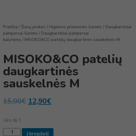
Pradžia
/
Šunų prekės
/
Higienos priemonės šunims
/
Daugkartiniai
pampersai šunims
/
Daugkartiniai pampersai
kalytėms
/ MISOKO&CO patelių daugkartinės sauskelnės M
MISOKO&CO patelių
daugkartinės
sauskelnės M
15,00
€
12,90
€
Liko tik 1
Į krepšelį