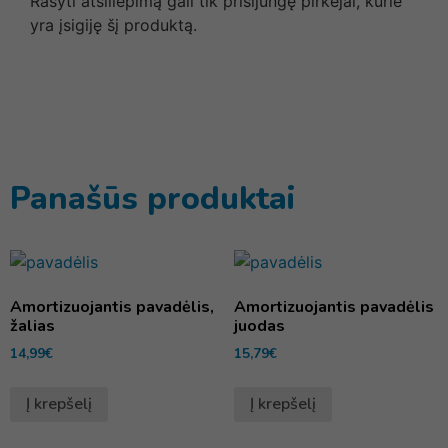
Rašyti atsiliepimą gali tik prisijungę pirkėjai, kurie
yra įsigiję šį produktą.
Panašūs produktai
Amortizuojantis pavadėlis,
Amortizuojantis pavadėlis
žalias
juodas
14,99
€
15,79
€
Į krepšelį
Į krepšelį