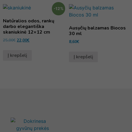
-12%
Natūralios odos, rankų
darbo elegantiška
Ausyčių balzamas Biocos
skaniukinė 12×12 cm
30 ml
25,00
€
22,00
€
8,60
€
Į krepšelį
Į krepšelį