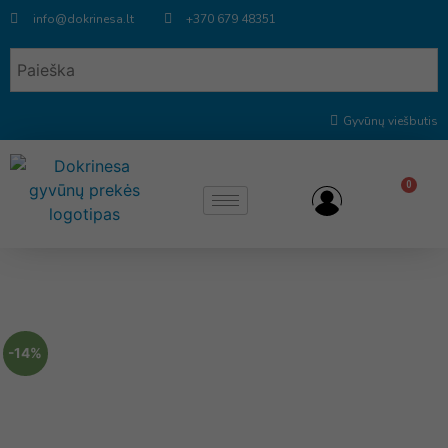
info@dokrinesa.lt
+370 679 48351
Gyvūnų viešbutis
0
-14%