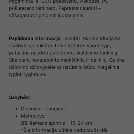
Pagaminta iš 100% poliesterio, viskozės, PU
poliuretano laminato. Paprasta naudoti –
užsegamos lipniomis juostelėmis.
Papildoma informacija
. Skalbti rekomenduojama
skalbyklėje aukštos temperatūros vandenyje,
patartina naudoti papildomo skalavimo funkciją.
Skalbiant nenaudokite minkštiklių ir baliklių. Galima
džiovinti džiovyklėje ar natūraliu būdu. Negalima
lyginti lygintuvu.
Savybės:
Dizainas – banginiai.
Matmenys
:
XS
: liemens apimtis – 18–24 cm.
*Šia informacija būtina vadovautis dėl