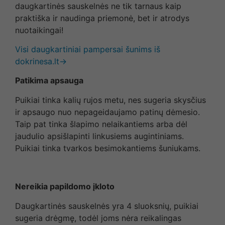
daugkartinės sauskelnės ne tik tarnaus kaip
praktiška ir naudinga priemonė, bet ir atrodys
nuotaikingai!
Visi daugkartiniai pampersai šunims iš
dokrinesa.lt→
Patikima apsauga
Puikiai tinka kalių rujos metu, nes sugeria skysčius
ir apsaugo nuo nepageidaujamo patinų dėmesio.
Taip pat tinka šlapimo nelaikantiems arba dėl
jaudulio apsišlapinti linkusiems augintiniams.
Puikiai tinka tvarkos besimokantiems šuniukams.
Nereikia papildomo įkloto
Daugkartinės sauskelnės yra 4 sluoksnių, puikiai
sugeria drėgmę, todėl joms nėra reikalingas