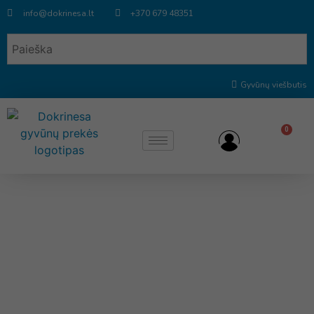
info@dokrinesa.lt
+370 679 48351
Gyvūnų viešbutis
0