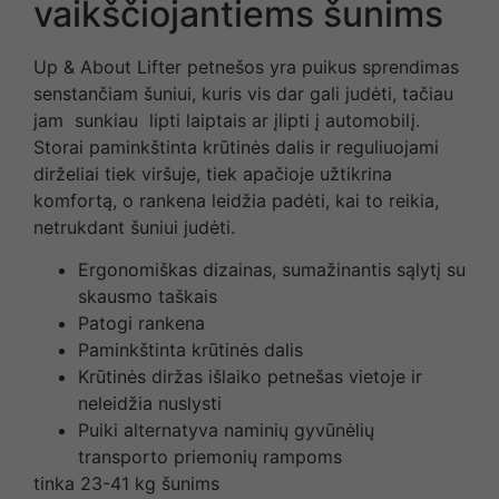
vaikščiojantiems šunims
Up & About Lifter petnešos yra puikus sprendimas
senstančiam šuniui, kuris vis dar gali judėti, tačiau
jam sunkiau lipti laiptais ar įlipti į automobilį.
Storai paminkštinta krūtinės dalis ir reguliuojami
dirželiai tiek viršuje, tiek apačioje užtikrina
komfortą, o rankena leidžia padėti, kai to reikia,
netrukdant šuniui judėti.
Ergonomiškas dizainas, sumažinantis sąlytį su
skausmo taškais
Patogi rankena
Paminkštinta krūtinės dalis
Krūtinės diržas išlaiko petnešas vietoje ir
neleidžia nuslysti
Puiki alternatyva naminių gyvūnėlių
transporto priemonių rampoms
tinka 23-41 kg šunims