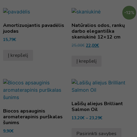
-12%
Amortizuojantis pavadėlis
Natūralios odos, rankų
juodas
darbo elegantiška
skaniukinė 12×12 cm
15,79
€
25,00
€
22,00
€
Į krepšelį
Į krepšelį
Lašišų aliejus Brilliant
Salmon Oil
Biocos apsauginis
aromaterapinis purškalas
13,20
€
–
23,29
€
šunims
9,90
€
Pasirinkti savybes