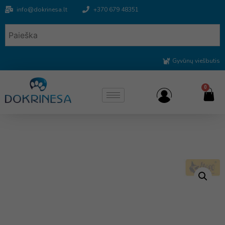
info@dokrinesa.lt
+370 679 48351
Gyvūnų viešbutis
0