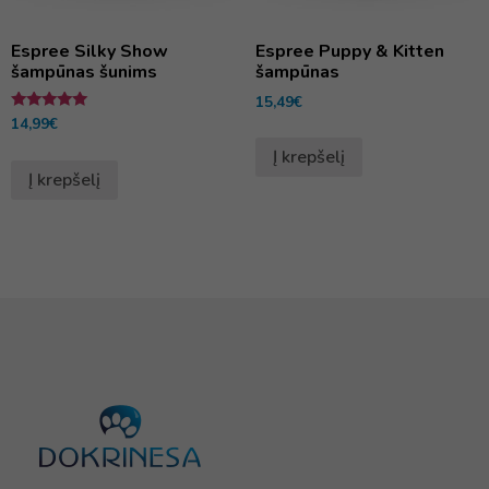
Espree Silky Show
Espree Puppy & Kitten
šampūnas šunims
šampūnas
15,49
€
Įvertinimas:
14,99
€
5.00
iš 5
Į krepšelį
Į krepšelį