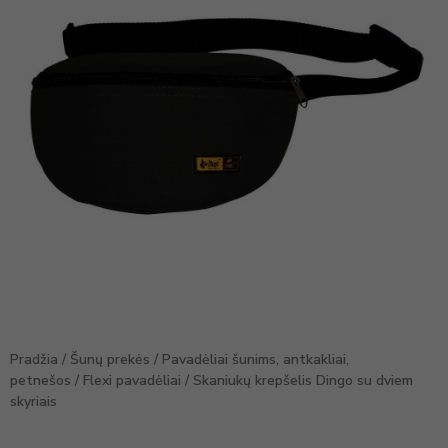
Pradžia
/
Šunų prekės
/
Pavadėliai šunims, antkakliai,
petnešos
/
Flexi pavadėliai
/ Skaniukų krepšelis Dingo su dviem
skyriais