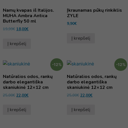
Namų kvapas iš Italijos.
Įkraunamas pūkų rinkiklis
MUHA Ambra Antica
ZYLE
Butterfly 50 ml
9,90
€
19,99
€
18,00
€
Į krepšelį
Į krepšelį
-12%
-12%
Natūralios odos, rankų
Natūralios odos, rankų
darbo elegantiška
darbo elegantiška
skaniukinė 12×12 cm
skaniukinė 12×12 cm
25,00
€
22,00
€
25,00
€
22,00
€
Į krepšelį
Į krepšelį