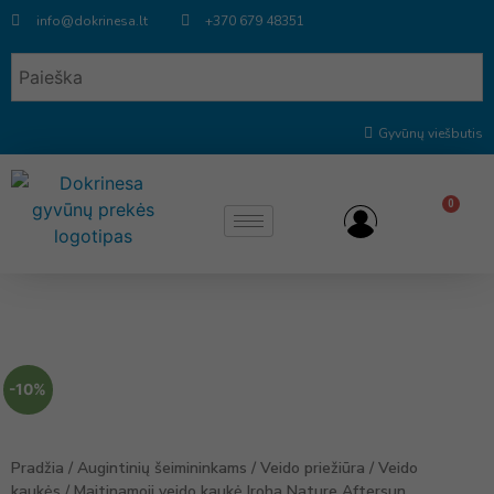
info@dokrinesa.lt
+370 679 48351
Gyvūnų viešbutis
0
-10%
Pradžia
/
Augintinių šeimininkams
/
Veido priežiūra
/
Veido
kaukės
/ Maitinamoji veido kaukė Iroha Nature Aftersun