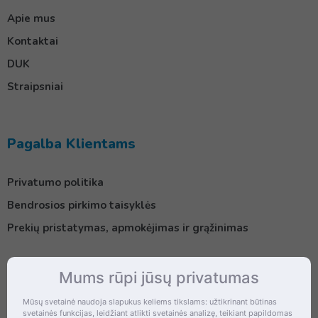
Apie mus
Kontaktai
DUK
Straipsniai
Pagalba Klientams
Privatumo politika
Bendrosios pirkimo taisyklės
Prekių pristatymas, apmokėjimas ir grąžinimas
Mums rūpi jūsų privatumas
Kontaktai
Mūsų svetainė naudoja slapukus keliems tikslams: užtikrinant būtinas
svetainės funkcijas, leidžiant atlikti svetainės analizę, teikiant papildomas