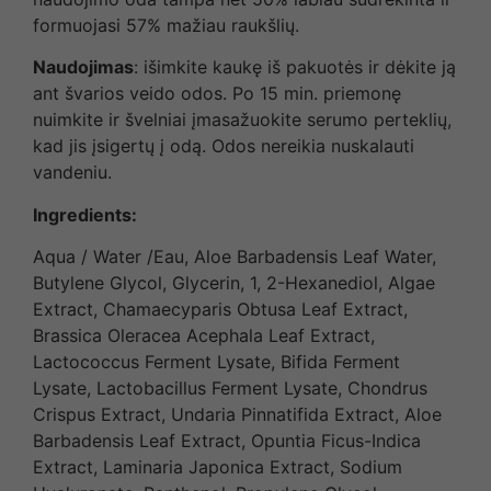
formuojasi 57% mažiau raukšlių.
Naudojimas
: išimkite kaukę iš pakuotės ir dėkite ją
ant švarios veido odos. Po 15 min. priemonę
nuimkite ir švelniai įmasažuokite serumo perteklių,
kad jis įsigertų į odą. Odos nereikia nuskalauti
vandeniu.
Ingredients:
Aqua / Water /Eau, Aloe Barbadensis Leaf Water,
Butylene Glycol, Glycerin, 1, 2-Hexanediol, Algae
Extract, Chamaecyparis Obtusa Leaf Extract,
Brassica Oleracea Acephala Leaf Extract,
Lactococcus Ferment Lysate, Bifida Ferment
Lysate, Lactobacillus Ferment Lysate, Chondrus
Crispus Extract, Undaria Pinnatifida Extract, Aloe
Barbadensis Leaf Extract, Opuntia Ficus-Indica
Extract, Laminaria Japonica Extract, Sodium