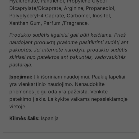
Hyaluronate, Panthenol, Propylene Glycol
Dicaprylate/Dicaprate, Arginine, Propanediol,
Polyglyceryl-4 Caprate, Carbomer, Inositol,
Xanthan Gum, Parfum /Fragrance.
Produkto sudėtis ilgainiui gali būti keičiama. Prieš
naudojant produktą prašome pasitikrinti sudėtį ant
pakuotės. Jei internete nurodyta produkto sudėtis
skiriasi nuo pateiktos ant pakuotės, vadovaukitės
pastarąja.
Įspėjimai:
tik išoriniam naudojimui. Paakių lapeliai
yra vienkartinio naudojimo. Nenaudokite
priemonės jeigu oda yra pažeista. Venkite
patekimo į akis. Laikykite vaikams nepasiekiamoje
vietoje.
Kilmės šalis:
Ispanija