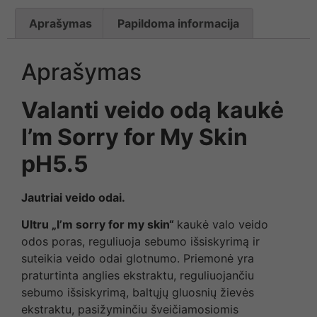
Aprašymas
Papildoma informacija
Aprašymas
Valanti veido odą kaukė
I’m Sorry for My Skin
pH5.5
Jautriai veido odai.
Ultru „I’m sorry for my skin“
kaukė valo veido
odos poras, reguliuoja sebumo išsiskyrimą ir
suteikia veido odai glotnumo. Priemonė yra
praturtinta anglies ekstraktu, reguliuojančiu
sebumo išsiskyrimą, baltųjų gluosnių žievės
ekstraktu, pasižyminčiu šveičiamosiomis