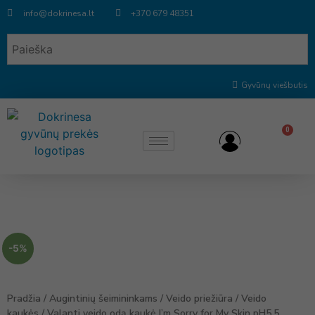
info@dokrinesa.lt
+370 679 48351
Gyvūnų viešbutis
0
-5%
Pradžia
/
Augintinių šeimininkams
/
Veido priežiūra
/
Veido
kaukės
/ Valanti veido odą kaukė I’m Sorry for My Skin pH5.5