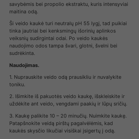
savybėmis bei propolio ekstraktu, kuris intensyviai
maitina odą.
Ši veido kaukė turi neutralų pH 55 lygį, tad puikiai
tinka jautriai bei kenksmingų išorinių aplinkos
veiksnių sudirgintai odai. Po veido kaukės
naudojimo odos tampa švari, glotni, švelni bei
sudrėkinta.
Naudojimas.
1. Nuprauskite veido odą prausikliu ir nuvalykite
toniku.
2. Išimkite iš pakuotės veido kaukę, išskleiskite ir
uždėkite ant veido, vengdami paakių ir lūpų sričių.
3. Kaukę palikite 10 – 20 minučių. Nuimkite kaukę.
Patapšnokite veidą pirštų pagalvėlėmis, kad
kaukės skysčio likučiai visiškai įsigertų į odą.