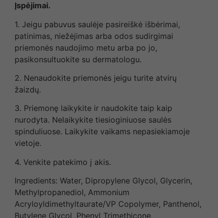
Įspėjimai.
1. Jeigu pabuvus saulėje pasireiškė išbėrimai,
patinimas, niežėjimas arba odos sudirgimai
priemonės naudojimo metu arba po jo,
pasikonsultuokite su dermatologu.
2. Nenaudokite priemonės jeigu turite atvirų
žaizdų.
3. Priemonę laikykite ir naudokite taip kaip
nurodyta. Nelaikykite tiesioginiuose saulės
spinduliuose. Laikykite vaikams nepasiekiamoje
vietoje.
4. Venkite patekimo į akis.
Ingredients: Water, Dipropylene Glycol, Glycerin,
Methylpropanediol, Ammonium
Acryloyldimethyltaurate/VP Copolymer, Panthenol,
Butylene Glycol, Phenyl Trimethicone,