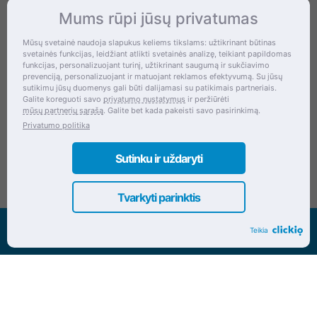
Mums rūpi jūsų privatumas
Kontaktai
Mūsų svetainė naudoja slapukus keliems tikslams: užtikrinant būtinas
svetainės funkcijas, leidžiant atlikti svetainės analizę, teikiant papildomas
Šventupės g. 28, Kaunas, Lietuva
funkcijas, personalizuojant turinį, užtikrinant saugumą ir sukčiavimo
prevenciją, personalizuojant ir matuojant reklamos efektyvumą. Su jūsų
+370 (672) 27 650
sutikimu jūsų duomenys gali būti dalijamasi su patikimais partneriais.
Galite koreguoti savo
privatumo nustatymus
ir peržiūrėti
info@dokrinesa.lt
mūsų partnerių sąrašą
. Galite bet kada pakeisti savo pasirinkimą.
Privatumo politika
MB PETHOMEPEOPLE
Įmonės kodas: 305695822
Sutinku ir uždaryti
Tvarkyti parinktis
Visos teisės saugomos www.dokrinesa.lt
Teikia