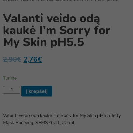
Valanti veido odą
kaukė I’m Sorry for
My Skin pH5.5
2,90
€
2,76
€
Turime
Į krepšelį
Valanti veido odą kaukė I’m Sorry for My Skin pH5.5 Jelly
Mask Purifying, SFMS7631, 33 ml.