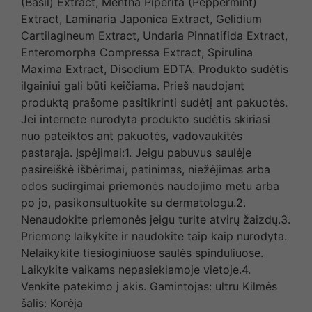
(Basil) Extract, Mentha Piperita (Peppermint)
Extract, Laminaria Japonica Extract, Gelidium
Cartilagineum Extract, Undaria Pinnatifida Extract,
Enteromorpha Compressa Extract, Spirulina
Maxima Extract, Disodium EDTA. Produkto sudėtis
ilgainiui gali būti keičiama. Prieš naudojant
produktą prašome pasitikrinti sudėtį ant pakuotės.
Jei internete nurodyta produkto sudėtis skiriasi
nuo pateiktos ant pakuotės, vadovaukitės
pastarąja. Įspėjimai:1. Jeigu pabuvus saulėje
pasireiškė išbėrimai, patinimas, niežėjimas arba
odos sudirgimai priemonės naudojimo metu arba
po jo, pasikonsultuokite su dermatologu.2.
Nenaudokite priemonės jeigu turite atvirų žaizdų.3.
Priemonę laikykite ir naudokite taip kaip nurodyta.
Nelaikykite tiesioginiuose saulės spinduliuose.
Laikykite vaikams nepasiekiamoje vietoje.4.
Venkite patekimo į akis. Gamintojas: ultru Kilmės
šalis: Korėja