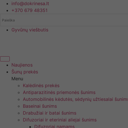
Eiti
info@dokrinesa.lt
prie
+370 679 48351
turinio
Gyvūnų viešbutis
Naujienos
Šunų prekės
Menu
Kalėdinės prekės
Antiparazitinės priemonės šunims
Automobilinės kėdutės, sėdynių užtiesalai šunim
Baseinai šunims
Drabužiai ir batai šunims
Difuzoriai ir eteriniai aliejai šunims
Difuzoriai namams