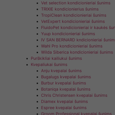
Vet selection kondicionieriai šunims
TRIXIE kondicionierius šunims
TropiClean kondicionieriai šunims
VetExpert kondicionieriai šunims
FluidoPet kondicionieriai ir kaukės šu
Yuup kondicionieriai šunims
IV SAN BERNARD kndicionieriai šunim
Wahl Pro kondicionieriai šunims
Wilda Siberica kondicionieriai šunims
Purškikliai kailiukui šunims
Kvepaliukai šunims
Anju kvepalai šunims
Bugalugs kvepalai šunims
Burbur kvepalai šunims
Botaniqa kvepalai šunims
Chris Christensen kvepalai šunims
Diamex kvepalai šunims
Espree kvepalai šunims
Groom Professional kvepalai šunims