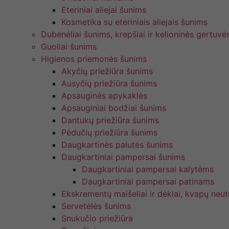
Eteriniai aliejai šunims
Kosmetika su eteriniais aliejais šunims
Dubenėliai šunims, krepšiai ir kelioninės gertuvė
Guoliai šunims
Higienos priemonės šunims
Akyčių priežiūra šunims
Ausyčių priežiūra šunims
Apsauginės apykaklės
Apsauginiai bodžiai šunims
Dantukų priežiūra šunims
Pėdučių priežiūra šunims
Daugkartinės palutės šunims
Daugkartiniai pampersai šunims
Daugkartiniai pampersai kalytėms
Daugkartiniai pampersai patinams
Ekskrementų maišeliai ir dėklai, kvapų neutr
Servetėlės šunims
Snukučio priežiūra