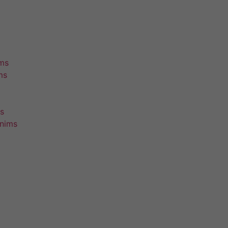
ims
ms
s
unims