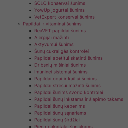
SOLO konservai šunims
YowUp jogurtai šunims
VetExpert konservai šunims
Papildai ir vitaminai šunims
ReaVET papildai šunims
Alergijai mažinti
Aktyvumui šunims
Šunų cukraligės kontrolei
Papildai apetitui skatinti šunims
Dribsnių mišiniai šunims
Imuninei sistemai šunims
Papildai odai ir kailiui šunims
Papildai stresui mažinti šunims
Papildai šunims svorio kontrolei
Papildai šunų inkstams ir šlapimo takams
Papildai šunų kepenims
Papildai šunų sąnariams
Papildai šunų širdžiai
Pieno pakaitalai šuniukams