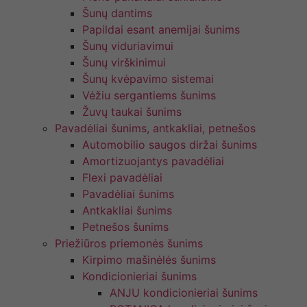
Šunų dantims
Papildai esant anemijai šunims
Šunų viduriavimui
Šunų virškinimui
Šunų kvėpavimo sistemai
Vėžiu sergantiems šunims
Žuvų taukai šunims
Pavadėliai šunims, antkakliai, petnešos
Automobilio saugos diržai šunims
Amortizuojantys pavadėliai
Flexi pavadėliai
Pavadėliai šunims
Antkakliai šunims
Petnešos šunims
Priežiūros priemonės šunims
Kirpimo mašinėlės šunims
Kondicionieriai šunims
ANJU kondicionieriai šunims