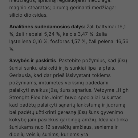
magnio stearatas; birumą gerinanti medžiaga:
silicio dioksidas.
Analitinės sudedamosios dalys:
žali
baltymai 19,1
%, žali riebalai 5,24 %, kalcis 3,47 %, žalia
ląsteliena 0,16 %, fosforas 1,57 %, žali pelenai 16,56
%.
Savybės ir paskirtis
. Pastebite požymius, kad jūsų
šuniui sunku atsikelti ir jis sunkiai lipa laiptais.
Geriausia, kad dar prieš išsivystant tokiems
požymiams, imtumėtės veiksmų padėdami
palaikyti sveikus jūsų šuns sąnarius. Vetzyme „High
Strenght Flexible Joint“ buvo specialiai sukurtas,
kad padėtų palaikyti sąnarių lankstumą ir judrumą
bei padėtų užtikrinti geresnę jūsų šuns gyvenimo
kokybę jam pasiekus garbingą amžių. Idealiai tinka
šuniukams nuo 12 savaičių amžiaus, seniems ir
didelių veislių šunims, kuriems yra