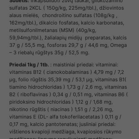
Sudėtis:
inkapsuliuoti žuvų taukai, gliukozamino
sulfatas 2KCL ( 150g/kg, 225mg/tbl.), džiovintos
alaus mielės, chondroitino sulfatas (108g/kg ,
162mg/tbl.), dikalcio fosfatas, kalcio karbonatas,
metilsulfonilmetanas (MSM) (40g/kg,
59,94mg/tbl.), žalialapių midijų preparatas, kalcis
37 g / 55,5 mg, fosforas 29,7 g / 44,6 mg, Omega
– 3 riebalų rūgštys 35g / 52,5 mg.
Priedai 1kg / 1tb.
: maistiniai priedai: vitaminai:
vitaminas B12 ( cianokobalaminas ) 4,79 mg / 7,2
µg, folio rūgštis 35,39 mg / 53,1 µg, vitaminas B1(
tiamino hidrochloridas ) 1,73 g / 2,6 mg, vitaminas
B2 ( riboflavinas ) 0,34 g / 0,51 mg, vitaminas B6 (
piridoksino hidrochloridas ) 1,12 g / 1,68 mg,
nikotino rūgštis ( niacinas ) 1,51 g / 2,26 mg,
vitaminas E (DL- alfa tokoferilacetatas ) 0,11 g /
0,17 mg, kalcio pantotenatas; jusliniai priedai:
vištienos kvapioji medžiaga, kvapiosios rūkymo
medžiagos; lipnumą reguliuojanti medžiaga: