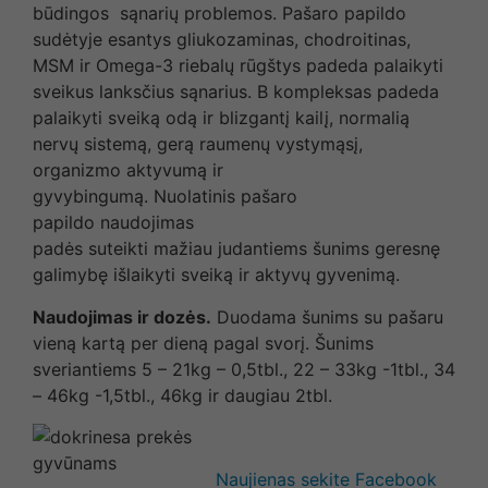
būdingos sąnarių problemos. Pašaro papildo
sudėtyje esantys gliukozaminas, chodroitinas,
MSM ir Omega-3 riebalų rūgštys padeda palaikyti
sveikus lanksčius sąnarius. B kompleksas padeda
palaikyti sveiką odą ir blizgantį kailį, normalią
nervų sistemą, gerą raumenų vystymąsį,
organizmo aktyvumą ir
gyvybingumą. Nuolatinis pašaro
papildo naudojimas
padės suteikti mažiau judantiems šunims geresnę
galimybę išlaikyti sveiką ir aktyvų gyvenimą.
Naudojimas ir dozės.
Duodama šunims su pašaru
vieną kartą per dieną pagal svorį. Šunims
sveriantiems 5 – 21kg – 0,5tbl., 22 – 33kg -1tbl., 34
– 46kg -1,5tbl., 46kg ir daugiau 2tbl.
Naujienas sekite Facebook