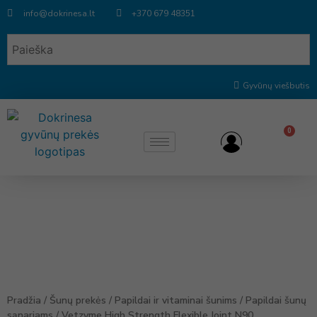
info@dokrinesa.lt
+370 679 48351
Gyvūnų viešbutis
0
Pradžia
/
Šunų prekės
/
Papildai ir vitaminai šunims
/
Papildai šunų
sąnariams
/ Vetzyme High Strength Flexible Joint N90