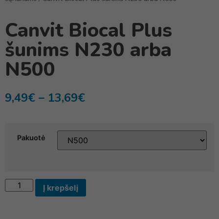
Canvit Biocal Plus
šunims N230 arba
N500
9,49
€
–
13,69
€
Pakuotė
Į krepšelį