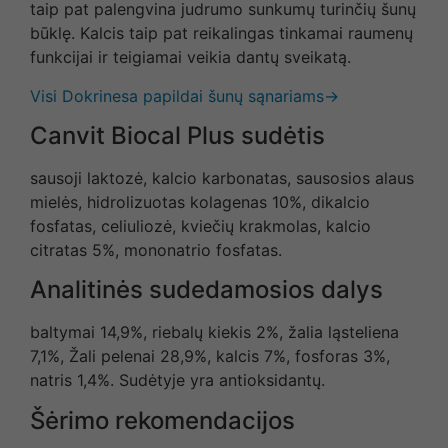
taip pat palengvina judrumo sunkumų turinčių šunų
būklę. Kalcis taip pat reikalingas tinkamai raumenų
funkcijai ir teigiamai veikia dantų sveikatą.
Visi Dokrinesa papildai šunų sąnariams→
Canvit Biocal Plus sudėtis
sausoji laktozė, kalcio karbonatas, sausosios alaus
mielės, hidrolizuotas kolagenas 10%, dikalcio
fosfatas, celiuliozė, kviečių krakmolas, kalcio
citratas 5%, mononatrio fosfatas.
Analitinės sudedamosios dalys
baltymai 14,9%, riebalų kiekis 2%, žalia ląsteliena
7,1%, Žali pelenai 28,9%, kalcis 7%, fosforas 3%,
natris 1,4%. Sudėtyje yra antioksidantų.
Šėrimo rekomendacijos