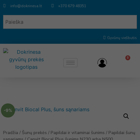
info@dokrinesa.lt
+370 679 48351
Gyvūnų viešbutis
0
-9%
Pradžia
/
Šunų prekės
/
Papildai ir vitaminai šunims
/
Papildai šunų
sąnariams
/ Canvit Biocal Plus šunims N230 arba N500