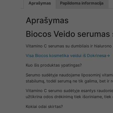
Aprašymas
Papildoma informacija
Aprašymas
Biocos Veido serumas 
Vitamino C serumas su dumbliais ir hialurono rū
Visa Biocos kosmetika veidui iš Dokrinesa→
Kuo šis produktas ypatingas?
Serumo sudėtyje naudojame liposominį vitamin
stabilumą, todėl serumą ne tik galima, bet ir
Vitamino C serumo sudėtyje esantys raudoniej
užtikrina odos drėkinimą tiek išoriniame, tiek
Kokiai odai skirtas?