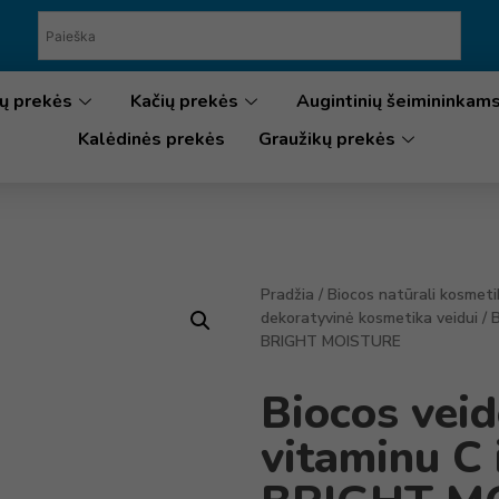
ų prekės
Kačių prekės
Augintinių šeimininkam
Kalėdinės prekės
Graužikų prekės
Pradžia
/
Biocos natūrali kosmeti
dekoratyvinė kosmetika veidui
/ 
BRIGHT MOISTURE
Biocos vei
vitaminu C 