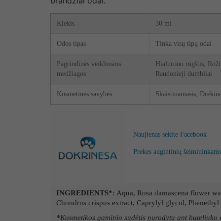
brandžiai odai.
Kiekis
30 ml
Odos tipas
Tinka visų tipų odai
Pagrindinės veikliosios
Hialurono rūgštis, Rož
medžiagos
Raudonieji dumbliai
Kosmetinės savybės
Skaistinamasis, Drėkin
Naujienas sekite Facebook
Prekes augintinių šeimininkams 
INGREDIENTS*
:
Aqua, Rosa damascena flower wate
Chondrus crispus extract, Caprylyl glycol, Phenethyl 
*Kosmetikos gaminio sudėtis nurodyta ant buteliuko eti