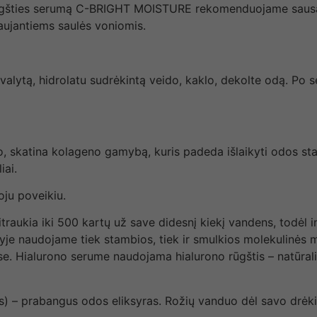
ūgšties serumą
C-BRIGHT MOISTURE
rekomenduojame sausai, 
aujantiems saulės voniomis.
nuvalytą, hidrolatu sudrėkintą veido, kaklo, dekolte odą. Po
 to, skatina kolageno gamybą, kuris padeda išlaikyti odos
iai.
ju poveikiu.
itraukia iki 500 kartų už save didesnį kiekį vandens, todėl i
je naudojame tiek stambios, tiek ir smulkios molekulinės 
uose. Hialurono serume naudojama hialurono rūgštis – natūrali
s) – prabangus odos eliksyras. Rožių vanduo dėl savo drėki