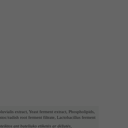
ialis extract, Yeast ferment extract, Phospholipids,
oc/radish root ferment filtrate, Lactobacillus ferment
eiktos ant buteliuko etiketės ar dėžutės,