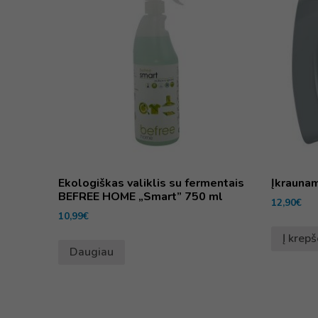
Ekologiškas valiklis su fermentais
Įkraunam
BEFREE HOME „Smart” 750 ml
12,90
€
10,99
€
Į krepš
Daugiau