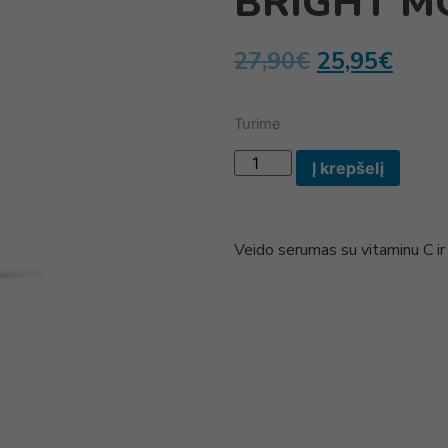
BRIGHT M
27,90
€
25,95
€
Turime
Į krepšelį
Veido serumas su vitaminu C