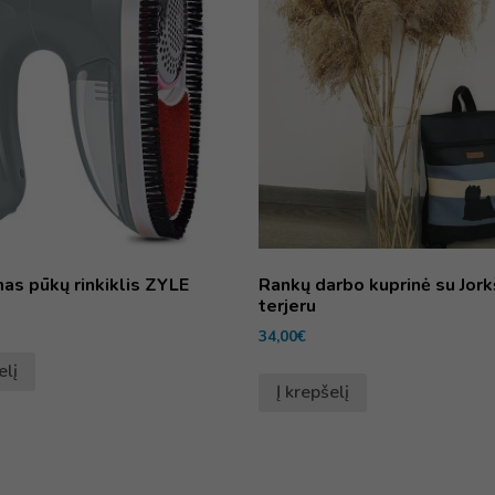
as pūkų rinkiklis ZYLE
Rankų darbo kuprinė su Jork
terjeru
34,00
€
elį
Į krepšelį