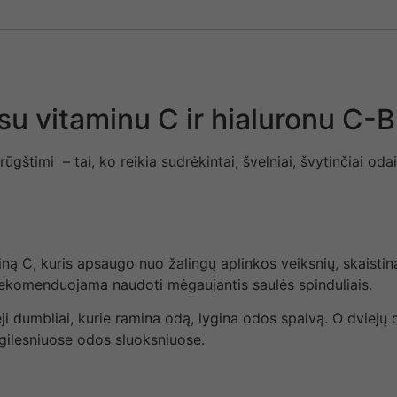
su vitaminu C ir hialuronu 
gštimi – tai, ko reikia sudrėkintai, švelniai, švytinčiai odai
ą C, kuris apsaugo nuo žalingų aplinkos veiksnių, skaistin
 rekomenduojama naudoti mėgaujantis saulės spinduliais.
i dumbliai, kurie ramina odą, lygina odos spalvą. O dviejų 
 gilesniuose odos sluoksniuose.