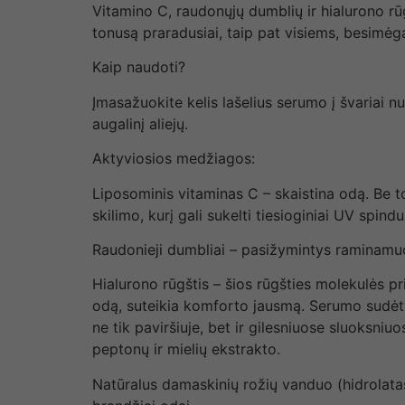
Vitamino C, raudonųjų dumblių ir hialurono r
tonusą praradusiai, taip pat visiems, besimėg
Kaip naudoti?
Įmasažuokite kelis lašelius serumo į švariai 
augalinį aliejų.
Aktyviosios medžiagos:
Liposominis vitaminas C – skaistina odą. Be
skilimo, kurį gali sukelti tiesioginiai UV spindul
Raudonieji dumbliai – pasižymintys raminamuo
Hialurono rūgštis – šios rūgšties molekulės pr
odą, suteikia komforto jausmą. Serumo sudėty
ne tik paviršiuje, bet ir gilesniuose sluoksni
peptonų ir mielių ekstrakto.
Natūralus damaskinių rožių vanduo (hidrolata