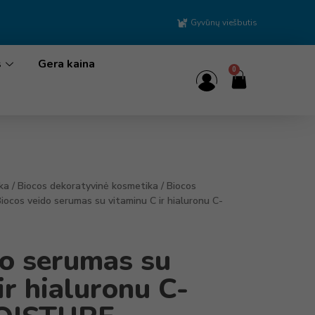
Gyvūnų viešbutis
s
Gera kaina
0
ka
/
Biocos dekoratyvinė kosmetika
/
Biocos
Biocos veido serumas su vitaminu C ir hialuronu C-
do serumas su
ir hialuronu C-