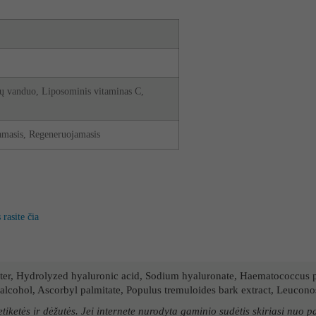
ių vanduo, Liposominis vitaminas C,
amasis, Regeneruojamasis
rasite čia
r, Hydrolyzed hyaluronic acid, Sodium hyaluronate, Haematococcus pluv
alcohol, Ascorbyl palmitate, Populus tremuloides bark extract, Leuconost
ketės ir dėžutės. Jei internete nurodyta gaminio sudėtis skiriasi nuo pat