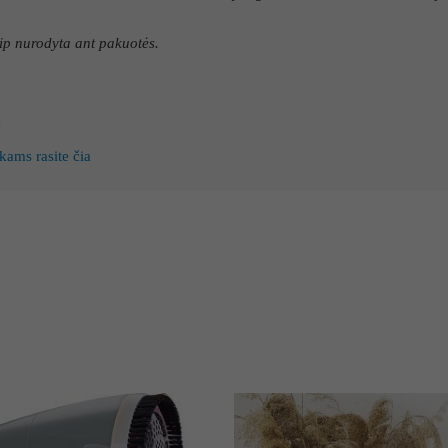
p nurodyta ant pakuotės.
k
kams rasite čia