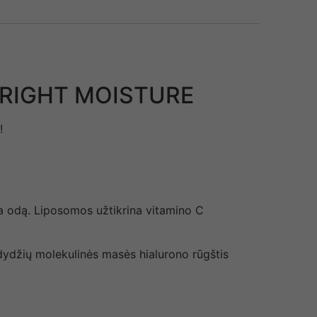
C-BRIGHT MOISTURE
!
a odą. Liposomos užtikrina vitamino C
dydžių molekulinės masės hialurono rūgštis