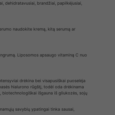
dehidratavusiai, brandžiai, papilkėjusiai,
 serumo naudokite kremą, kitą serumą ar
 stangrumą. Liposomos apsaugo vitaminą C nuo
ntensyviai drėkina bei visapusiškai puoselėja
masės hialurono rūgštį, todėl oda drėkinama
, biotechnologiškai išgauna iš gliukozės, sojų
namųjų savybių ypatingai tinka sausai,