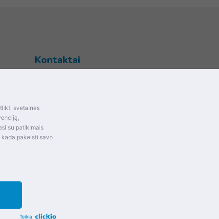
Kontaktai
Šventupės g. 28, Kaunas, Lietuva
+370 (672) 27 650
likti svetainės
info@dokrinesa.lt
mas ir
venciją,
si su patikimais
MB PETHOMEPEOPLE
t kada pakeisti savo
Įmonės kodas: 305695822
Teikia