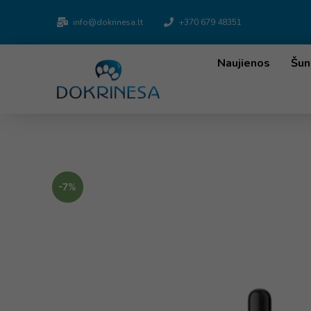
info@dokrinesa.lt
+370 679 48351
Naujienos
Šun
-7%