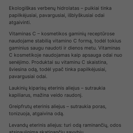
Ekologiškas verbenų hidrolatas – puikiai tinka
papilkėjusiai, pavargusiai, išblyškusiai odai
atgaivinti.
Vitaminas C – kosmetikos gaminių receptūrose
naudojame stabilią vitamino C formą, todėl tokius
gaminius saugu naudoti ir dienos metu. Vitaminas
C kosmetikoje naudojamas kaip apsauga odai nuo
senėjimo. Produktai su vitaminu C skaistina,
šviesina odą, todėl ypač tinka papilkėjusiai,
pavargusiai odai.
Laukinių kiparisų eterinis aliejus – sutraukia
kapiliarus, mažina veido raudonį.
Greipfrutų eterinis aliejus – sutraukia poras,
tonizuoja, atgaivina odą.
Levandų eterinis aliejus: turi odą raminančių, odos
atsinaujinimą skatinančių savybių.