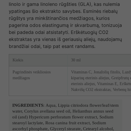
linolo ir gama linoleno rūgšties (GLA), kas nulemia
ypatingas šio ekstrakto savybes. Esminės riebalų
rūgštys yra minkštinančios medžiagos, kurios
pagerina odos elastingumą ir skvarbumą, tonizuoja
bei padeda odai atsistatyti. Erškėtuogių CO2
ekstraktas yra vienas iš geriausių aliejų, naudojamų
brandžiai odai, taip pat esant randams.
Kiekis
30 ml
Pagrindinės veikliosios
Vitaminas C, Jonažolių fitolis, Lazd
medžiagos
kiparisų eterinis aliejus, Greipfrutų
eterinis aliejus, Vitaminas E, Erškė
Nakvišų CO2 ekstraktas, Verbenų hi
INGREDIENTS
: Aqua, Lippia citriodora flower/leaf/stem
water, Corylus avellana seed oil, Helianthus annus seed
oil (and) Hypericum perforatum flower extract, Sodium
stearoyl lactylate, Rosa canina fruit extract, Sodium
ascorbyl phosphate, Glyceryl stearate, Cetearyl alcohol,