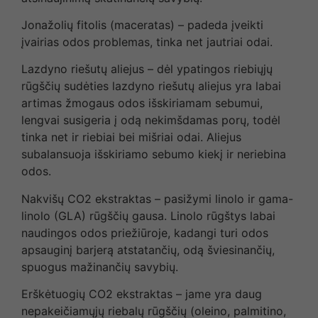
Jonažolių fitolis (maceratas) – padeda įveikti
įvairias odos problemas, tinka net jautriai odai.
Lazdyno riešutų aliejus – dėl ypatingos riebiųjų
rūgščių sudėties lazdyno riešutų aliejus yra labai
artimas žmogaus odos išskiriamam sebumui,
lengvai susigeria į odą nekimšdamas porų, todėl
tinka net ir riebiai bei mišriai odai. Aliejus
subalansuoja išskiriamo sebumo kiekį ir neriebina
odos.
Nakvišų CO2 ekstraktas – pasižymi linolo ir gama-
linolo (GLA) rūgščių gausa. Linolo rūgštys labai
naudingos odos priežiūroje, kadangi turi odos
apsauginį barjerą atstatančių, odą šviesinančių,
spuogus mažinančių savybių.
Erškėtuogių CO2 ekstraktas – jame yra daug
nepakeičiamųjų riebalų rūgščių (oleino, palmitino,