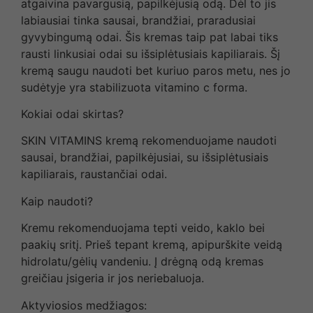
atgaivina pavargusią, papilkėjusią odą. Dėl to jis
labiausiai tinka sausai, brandžiai, praradusiai
gyvybingumą odai. Šis kremas taip pat labai tiks
rausti linkusiai odai su išsiplėtusiais kapiliarais. Šį
kremą saugu naudoti bet kuriuo paros metu, nes jo
sudėtyje yra stabilizuota vitamino c forma.
Kokiai odai skirtas?
SKIN VITAMINS kremą rekomenduojame naudoti
sausai, brandžiai, papilkėjusiai, su išsiplėtusiais
kapiliarais, raustančiai odai.
Kaip naudoti?
Kremu rekomenduojama tepti veido, kaklo bei
paakių sritį. Prieš tepant kremą, apipurškite veidą
hidrolatu/gėlių vandeniu. Į drėgną odą kremas
greičiau įsigeria ir jos neriebaluoja.
Aktyviosios medžiagos: