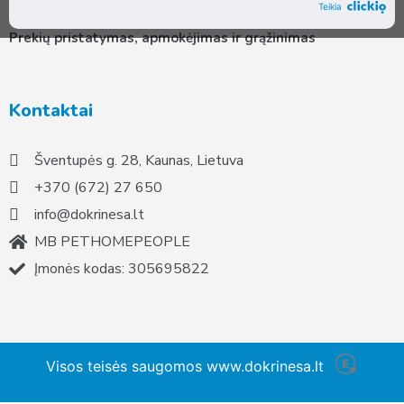
Bendrosios pirkimo taisyklės
Teikia
Prekių pristatymas, apmokėjimas ir grąžinimas
Kontaktai
Šventupės g. 28, Kaunas, Lietuva
+370 (672) 27 650
info@dokrinesa.lt
MB PETHOMEPEOPLE
Įmonės kodas: 305695822
Visos teisės saugomos www.dokrinesa.lt