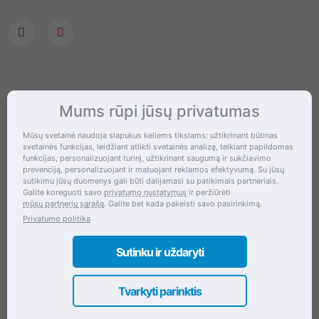
Informacija
Mums rūpi jūsų privatumas
Mūsų svetainė naudoja slapukus keliems tikslams: užtikrinant būtinas
Apie mus
svetainės funkcijas, leidžiant atlikti svetainės analizę, teikiant papildomas
funkcijas, personalizuojant turinį, užtikrinant saugumą ir sukčiavimo
Kontaktai
prevenciją, personalizuojant ir matuojant reklamos efektyvumą. Su jūsų
sutikimu jūsų duomenys gali būti dalijamasi su patikimais partneriais.
DUK
Galite koreguoti savo
privatumo nustatymus
ir peržiūrėti
mūsų partnerių sąrašą
. Galite bet kada pakeisti savo pasirinkimą.
Straipsniai
Privatumo politika
Sutinku ir uždaryti
Pagalba Klientams
Tvarkyti parinktis
Privatumo politika