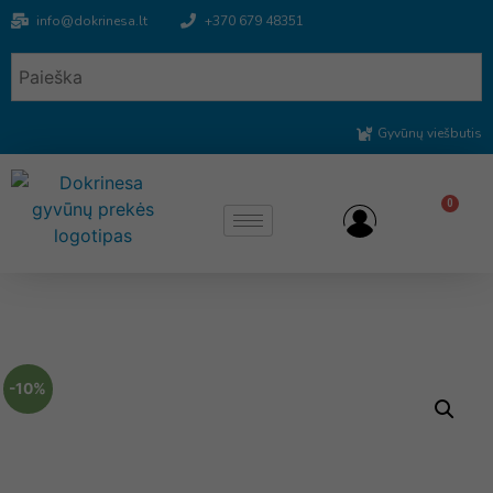
info@dokrinesa.lt
+370 679 48351
Gyvūnų viešbutis
0
-10%