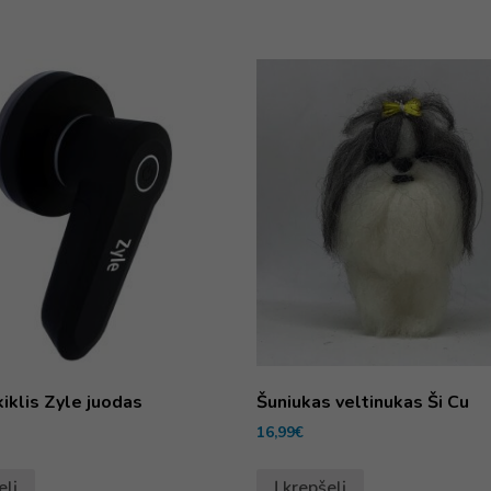
kiklis Zyle juodas
Šuniukas veltinukas Ši Cu
16,99
€
elį
Į krepšelį