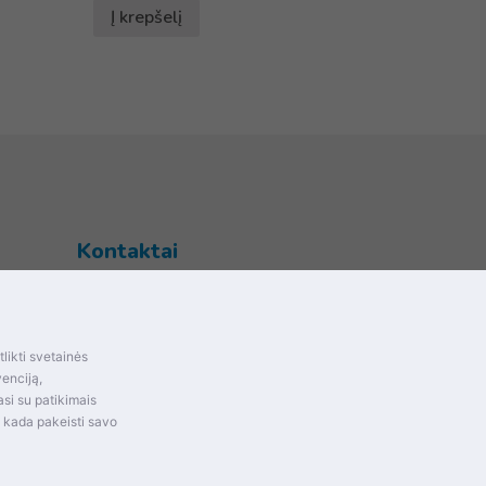
Į krepšelį
Kontaktai
Šventupės g. 28, Kaunas, Lietuva
+370 (672) 27 650
likti svetainės
info@dokrinesa.lt
mas ir
venciją,
si su patikimais
MB PETHOMEPEOPLE
t kada pakeisti savo
Įmonės kodas: 305695822