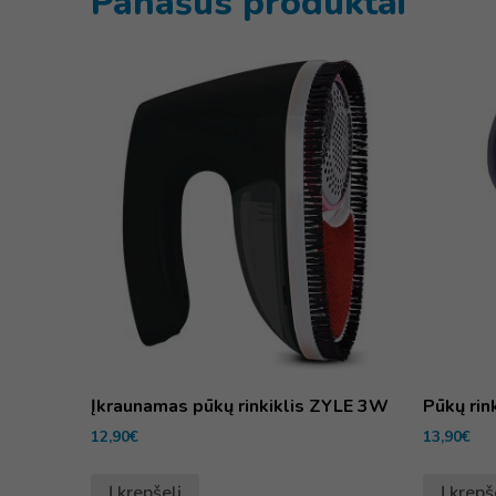
Panašūs produktai
Įkraunamas pūkų rinkiklis ZYLE 3W
Pūkų rin
12,90
€
13,90
€
Į krepšelį
Į krepš