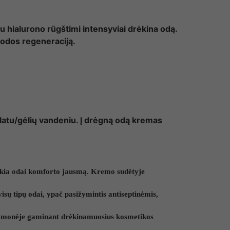
 hialurono rūgštimi intensyviai drėkina odą.
i odos regeneraciją.
olatu/gėlių vandeniu. Į drėgną odą kremas
uteikia odai komforto jausmą. Kremo sudėtyje
isų tipų odai, ypač pasižymintis antiseptinėmis,
pramonėje gaminant drėkinamuosius kosmetikos