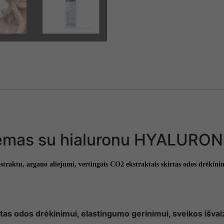
remas su hialuronu HYALURON
straktu, argano aliejumi, vertingais CO2 ekstraktais skirtas odos drėkin
 odos drėkinimui, elastingumo gerinimui, sveikos išvai