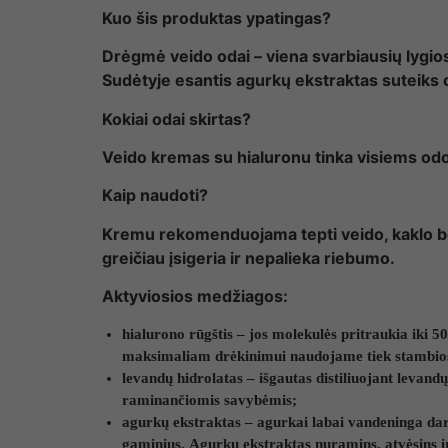
Kuo šis produktas ypatingas?
Drėgmė veido odai – viena svarbiausių lygio
Sudėtyje esantis agurkų ekstraktas suteiks o
Kokiai odai skirtas?
Veido kremas su hialuronu tinka visiems odos 
Kaip naudoti?
Kremu rekomenduojama tepti veido, kaklo bei
greičiau įsigeria ir nepalieka riebumo.
Aktyviosios medžiagos:
hialurono rūgštis – jos molekulės pritraukia iki 5
maksimaliam drėkinimui naudojame tiek stambios, 
levandų hidrolatas – išgautas distiliuojant levand
raminančiomis savybėmis;
agurkų ekstraktas – agurkai labai vandeninga da
gaminius. Agurkų ekstraktas nuramins, atvėsins i