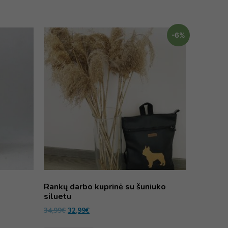
-6%
Rankų darbo kuprinė su šuniuko
siluetu
34,99
€
32,99
€