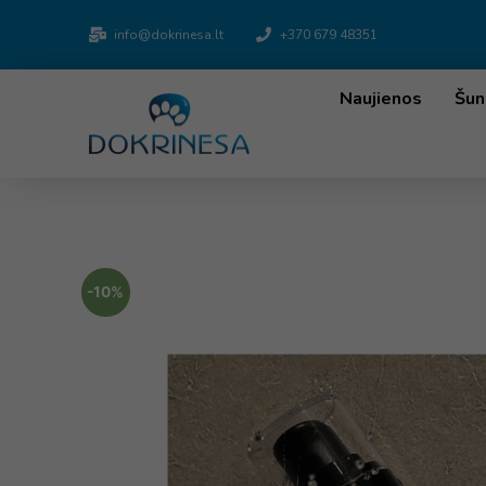
info@dokrinesa.lt
+370 679 48351
Naujienos
Šun
-10%