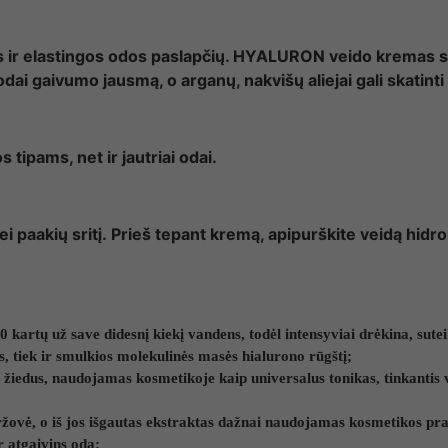
s ir elastingos odos paslapčių. HYALURON veido kremas su
dai gaivumo jausmą, o arganų, nakvišų aliejai gali skatint
tipams, net ir jautriai odai.
 paakių sritį. Prieš tepant kremą, apipurškite veidą hidr
00 kartų už save didesnį kiekį vandens, todėl intensyviai drėkina, s
tiek ir smulkios molekulinės masės hialurono rūgštį;
ų žiedus, naudojamas kosmetikoje kaip universalus tonikas, tinkantis v
ržovė, o iš jos išgautas ekstraktas dažnai naudojamas kosmetikos 
r atgaivins odą;