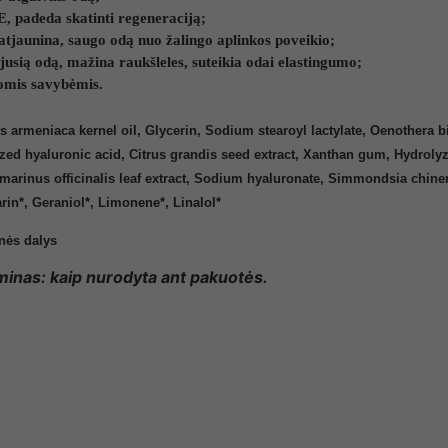
E, padeda skatinti regeneraciją;
atjaunina, saugo odą nuo žalingo aplinkos poveikio;
ėjusią odą, mažina raukšleles, suteikia odai elastingumo;
omis savybėmis.
rmeniaca kernel oil, Glycerin, Sodium stearoyl lactylate, Oenothera bie
lyzed hyaluronic acid, Citrus grandis seed extract, Xanthan gum, Hydro
marinus officinalis leaf extract, Sodium hyaluronate, Simmondsia chinens
arin*, Geraniol*, Limonene*, Linalol*
inės dalys
inas: kaip nurodyta ant pakuotės.