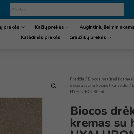
ų prekės
Kačių prekės
Augintinių šeimininkam
Kalėdinės prekės
Graužikų prekės
Pradžia
/
Biocos natūrali kosmeti
dekoratyvinė kosmetika veidui
/ 
HYALURON 30 ml
Biocos drė
kremas su 