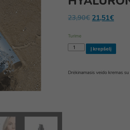
HYALURON
23,90
€
21,51
€
Turime
Į krepšelį
Drėkinamasis veido kremas s