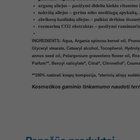
arganų aliejus – pasižymi dideliu kiekiu vitamino 
nakvišų aliejus – gerina odos medžiagų apykaitą, 
abrikosų kauliukų aliejus – puikiai drėkina išsaus
rozmarinų CO2 ekstraktas – pasižymi raminanči
INGREDIENTS: Aqua, Argania spinosa kernel oil, Prunus a
Glyceryl stearate, Cetearyl alcohol, Tocopherol, Hydro
annus seed oil, Pelargonium graveolens flower oil, Ros
Parfum**, Benzyl salicylate*, Citral*, Citronellol*, Coum
**100% natūrali kvapų kompozija, *eterinių aliejų sudėt
Kosmetikos gaminio tinkamumo naudoti term