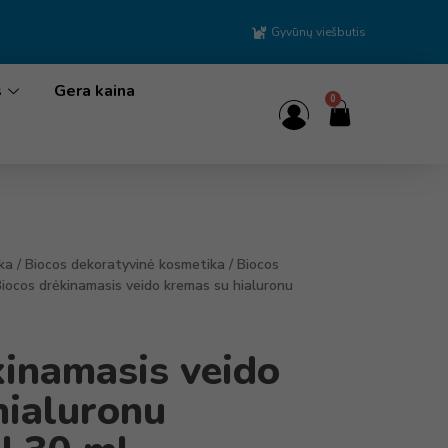
Gyvūnų viešbutis
s
Gera kaina
0
ka
/
Biocos dekoratyvinė kosmetika
/
Biocos
Biocos drėkinamasis veido kremas su hialuronu
kinamasis veido
hialuronu