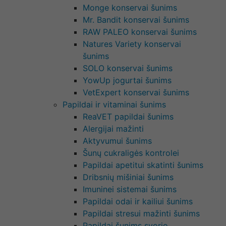
Monge konservai šunims
Mr. Bandit konservai šunims
RAW PALEO konservai šunims
Natures Variety konservai
šunims
SOLO konservai šunims
YowUp jogurtai šunims
VetExpert konservai šunims
Papildai ir vitaminai šunims
ReaVET papildai šunims
Alergijai mažinti
Aktyvumui šunims
Šunų cukraligės kontrolei
Papildai apetitui skatinti šunims
Dribsnių mišiniai šunims
Imuninei sistemai šunims
Papildai odai ir kailiui šunims
Papildai stresui mažinti šunims
Papildai šunims svorio