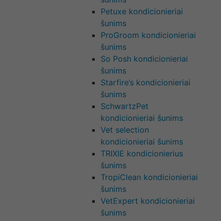
Petuxe kondicionieriai
šunims
ProGroom kondicionieriai
šunims
So Posh kondicionieriai
šunims
Starfire’s kondicionieriai
šunims
SchwartzPet
kondicionieriai šunims
Vet selection
kondicionieriai šunims
TRIXIE kondicionierius
šunims
TropiClean kondicionieriai
šunims
VetExpert kondicionieriai
šunims