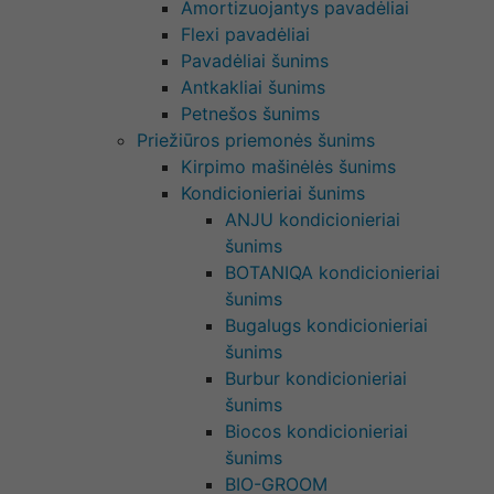
Amortizuojantys pavadėliai
Flexi pavadėliai
Pavadėliai šunims
Antkakliai šunims
Petnešos šunims
Priežiūros priemonės šunims
Kirpimo mašinėlės šunims
Kondicionieriai šunims
ANJU kondicionieriai
šunims
BOTANIQA kondicionieriai
šunims
Bugalugs kondicionieriai
šunims
Burbur kondicionieriai
šunims
Biocos kondicionieriai
šunims
BIO-GROOM