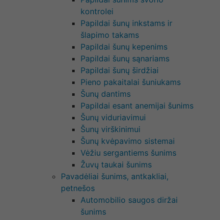
kontrolei
Papildai šunų inkstams ir
šlapimo takams
Papildai šunų kepenims
Papildai šunų sąnariams
Papildai šunų širdžiai
Pieno pakaitalai šuniukams
Šunų dantims
Papildai esant anemijai šunims
Šunų viduriavimui
Šunų virškinimui
Šunų kvėpavimo sistemai
Vėžiu sergantiems šunims
Žuvų taukai šunims
Pavadėliai šunims, antkakliai,
petnešos
Automobilio saugos diržai
šunims