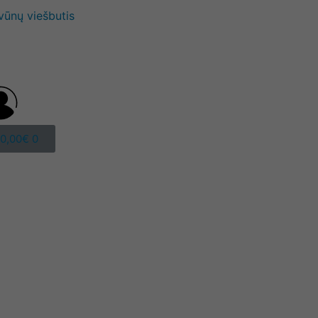
vūnų viešbutis
0,00
€
0