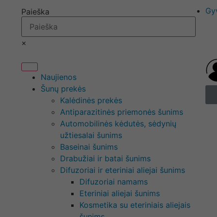
Gy
Paieška
×
Naujienos
Šunų prekės
Kalėdinės prekės
Antiparazitinės priemonės šunims
Automobilinės kėdutės, sėdynių
užtiesalai šunims
Baseinai šunims
Drabužiai ir batai šunims
Difuzoriai ir eteriniai aliejai šunims
Difuzoriai namams
Eteriniai aliejai šunims
Kosmetika su eteriniais aliejais
šunims