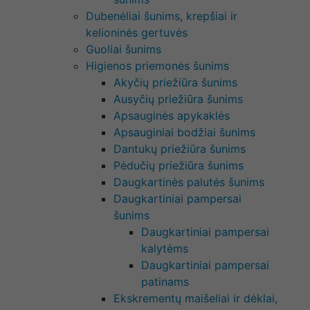
Dubenėliai šunims, krepšiai ir
kelioninės gertuvės
Guoliai šunims
Higienos priemonės šunims
Akyčių priežiūra šunims
Ausyčių priežiūra šunims
Apsauginės apykaklės
Apsauginiai bodžiai šunims
Dantukų priežiūra šunims
Pėdučių priežiūra šunims
Daugkartinės palutės šunims
Daugkartiniai pampersai
šunims
Daugkartiniai pampersai
kalytėms
Daugkartiniai pampersai
patinams
Ekskrementų maišeliai ir dėklai,