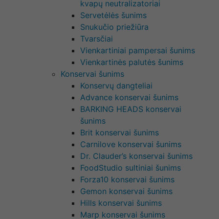
kvapų neutralizatoriai
Servetėlės šunims
Snukučio priežiūra
Tvarsčiai
Vienkartiniai pampersai šunims
Vienkartinės palutės šunims
Konservai šunims
Konservų dangteliai
Advance konservai šunims
BARKING HEADS konservai
šunims
Brit konservai šunims
Carnilove konservai šunims
Dr. Clauder’s konservai šunims
FoodStudio sultiniai šunims
Forza10 konservai šunims
Gemon konservai šunims
Hills konservai šunims
Marp konservai šunims