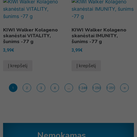
KIWI Walker Kolageno
KIWI Walker Kolageno
skanėstai VITALITY,
skanėstai IMUNITY,
šunims -77 g
šunims -77 g
3,99
€
3,99
€
Į krepšelį
Į krepšelį
1
2
3
4
…
1 249
1 250
1 251
→
Nemokamas