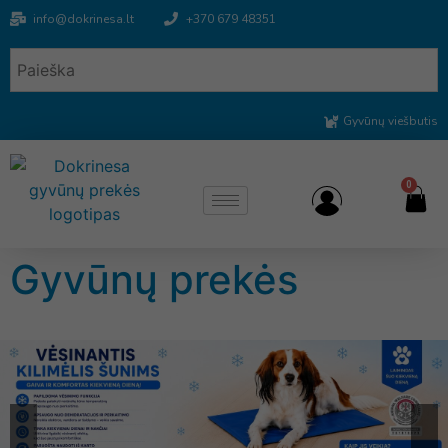
info@dokrinesa.lt
+370 679 48351
Gyvūnų viešbutis
0
Gyvūnų prekės