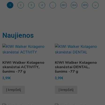
1
2
3
4
…
283
284
285
→
Naujienos
KIWI Walker Kolageno
KIWI Walker Kolageno
skanėstai ACTIVITY,
skanėstai DENTAL,
šunims -77 g
šunims -77 g
3,99
€
3,99
€
Į krepšelį
Į krepšelį