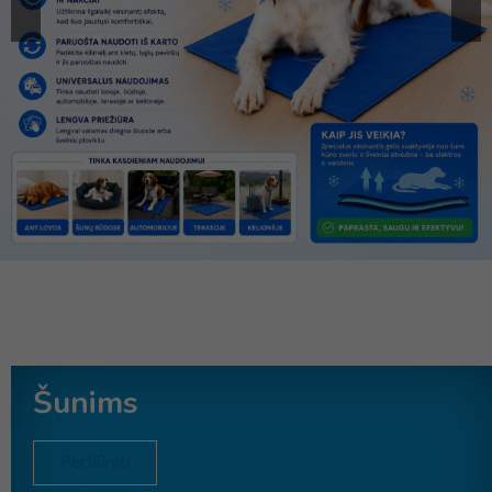
Šunims
Peržiūrėti