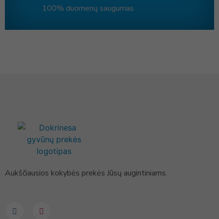
100% duomenų saugumas
Aukščiausios kokybės prekės Jūsų augintiniams.