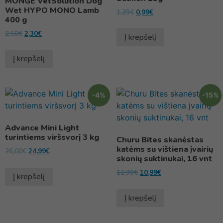
MONGE VetSolution Dog
Wet HYPO MONO Lamb
1,29
€
0,99
€
400 g
2,50
€
2,30
€
Į krepšelį
Į krepšelį
-4%
-15%
Advance Mini Light
turintiems viršsvorį 3 kg
Churu Bites skanėstas
katėms su vištiena įvairių
26,00
€
24,99
€
skonių suktinukai, 16 vnt
12,99
€
10,99
€
Į krepšelį
Į krepšelį