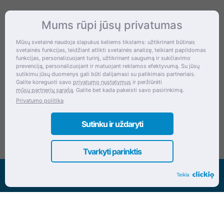
Mums rūpi jūsų privatumas
Kontaktai
Mūsų svetainė naudoja slapukus keliems tikslams: užtikrinant būtinas
svetainės funkcijas, leidžiant atlikti svetainės analizę, teikiant papildomas
Šventupės g. 28, Kaunas, Lietuva
funkcijas, personalizuojant turinį, užtikrinant saugumą ir sukčiavimo
prevenciją, personalizuojant ir matuojant reklamos efektyvumą. Su jūsų
+370 (672) 27 650
sutikimu jūsų duomenys gali būti dalijamasi su patikimais partneriais.
Galite koreguoti savo
privatumo nustatymus
ir peržiūrėti
info@dokrinesa.lt
mūsų partnerių sąrašą
. Galite bet kada pakeisti savo pasirinkimą.
Privatumo politika
MB PETHOMEPEOPLE
Įmonės kodas: 305695822
Sutinku ir uždaryti
Tvarkyti parinktis
Visos teisės saugomos www.dokrinesa.lt
Teikia