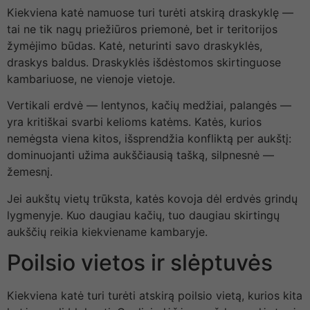
Kiekviena katė namuose turi turėti atskirą draskyklę —
tai ne tik nagų priežiūros priemonė, bet ir teritorijos
žymėjimo būdas. Katė, neturinti savo draskyklės,
draskys baldus. Draskyklės išdėstomos skirtinguose
kambariuose, ne vienoje vietoje.
Vertikali erdvė — lentynos, kačių medžiai, palangės —
yra kritiškai svarbi kelioms katėms. Katės, kurios
nemėgsta viena kitos, išsprendžia konfliktą per aukštį:
dominuojanti užima aukščiausią tašką, silpnesnė —
žemesnį.
Jei aukštų vietų trūksta, katės kovoja dėl erdvės grindų
lygmenyje. Kuo daugiau kačių, tuo daugiau skirtingų
aukščių reikia kiekviename kambaryje.
Poilsio vietos ir slėptuvės
Kiekviena katė turi turėti atskirą poilsio vietą, kurios kita