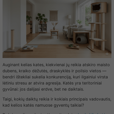
Auginant kelias kates, kiekvienai jų reikia atskiro maisto
dubens, kraiko dėžutės, draskyklės ir poilsio vietos —
bendri ištekliai sukelia konkurenciją, kuri ilgainiui virsta
lėtiniu stresu ar atvira agresija. Katės yra teritoriniai
gyvūnai: jos dalijasi erdve, bet ne daiktais.
Taigi, kokių daiktų reikia ir kokiais principais vadovautis,
kad kelios katės namuose gyventų taikiai?