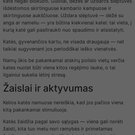
katė negali blokuoti. Guoliai, dėžės ar uždaros slėptuvės
išdėstomos skirtinguose kambario kampuose ir
skirtinguose aukščiuose. Uždara slėptuvė — dėžė su
anga ar nameliu — yra būtina kiekvienai katei: tai vieta, į
kurią katė gali pasitraukti nuo spaudimo ir atsistatyti.
Katės, gyvenančios kartu, ne visada draugauja — net
taikiai sugyvenant jos periodiškai ieško vienatvės.
Namų ūkis be pakankamai atskirų poilsio vietų verčia
kates nuolat būti viena kitos regėjimo lauke, o tai
ilgainiui sukelia lėtinį stresą.
Žaislai ir aktyvumas
Kelios katės namuose nereiškia, kad jos pačios viena
kitą pakankamai stimuliuoja.
Katės žaidžia pagal savo sąlygas — viena gali norėti
žaisti, kita tuo metu nori ramybės ir primetamas