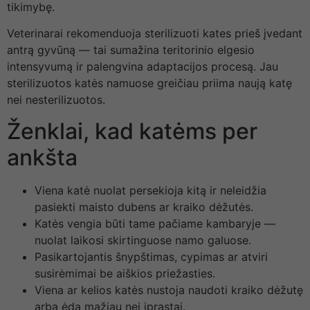
tikimybę.
Veterinarai rekomenduoja sterilizuoti kates prieš įvedant
antrą gyvūną — tai sumažina teritorinio elgesio
intensyvumą ir palengvina adaptacijos procesą. Jau
sterilizuotos katės namuose greičiau priima naują katę
nei nesterilizuotos.
Ženklai, kad katėms per
ankšta
Viena katė nuolat persekioja kitą ir neleidžia
pasiekti maisto dubens ar kraiko dėžutės.
Katės vengia būti tame pačiame kambaryje —
nuolat laikosi skirtinguose namo galuose.
Pasikartojantis šnypštimas, cypimas ar atviri
susirėmimai be aiškios priežasties.
Viena ar kelios katės nustoja naudoti kraiko dėžutę
arba ėda mažiau nei įprastai.