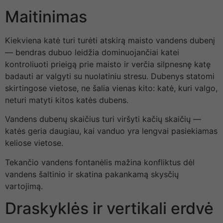
Maitinimas
Kiekviena katė turi turėti atskirą maisto vandens dubenį
— bendras dubuo leidžia dominuojančiai katei
kontroliuoti prieigą prie maisto ir verčia silpnesnę katę
badauti ar valgyti su nuolatiniu stresu. Dubenys statomi
skirtingose vietose, ne šalia vienas kito: katė, kuri valgo,
neturi matyti kitos katės dubens.
Vandens dubenų skaičius turi viršyti kačių skaičių —
katės geria daugiau, kai vanduo yra lengvai pasiekiamas
keliose vietose.
Tekančio vandens fontanėlis mažina konfliktus dėl
vandens šaltinio ir skatina pakankamą skysčių
vartojimą.
Draskyklės ir vertikali erdvė