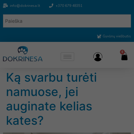
info@dokrinesa.lt
+370 679 48351
Gyvūnų viešbutis
0
Ką svarbu turėti
namuose, jei
auginate kelias
kates?