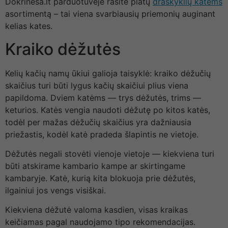
Dokrinesa.lt parduotuvėje rasite platų
draskyklių katėms
asortimentą – tai viena svarbiausių priemonių auginant
kelias kates.
Kraiko dėžutės
Kelių kačių namų ūkiui galioja taisyklė: kraiko dėžučių
skaičius turi būti lygus kačių skaičiui plius viena
papildoma. Dviem katėms — trys dėžutės, trims —
keturios. Katės vengia naudoti dėžutę po kitos katės,
todėl per mažas dėžučių skaičius yra dažniausia
priežastis, kodėl katė pradeda šlapintis ne vietoje.
Dėžutės negali stovėti vienoje vietoje — kiekviena turi
būti atskirame kambario kampe ar skirtingame
kambaryje. Katė, kurią kita blokuoja prie dėžutės,
ilgainiui jos vengs visiškai.
Kiekviena dėžutė valoma kasdien, visas kraikas
keičiamas pagal naudojamo tipo rekomendacijas.