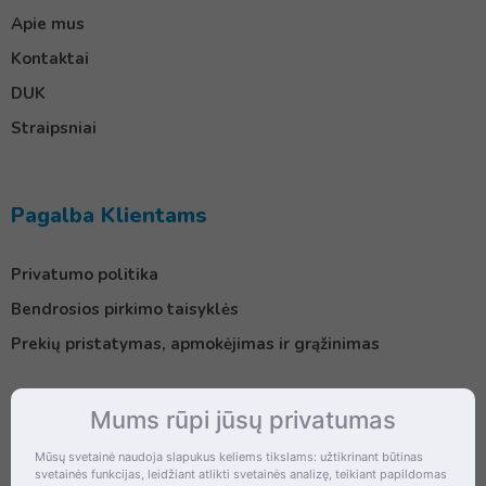
Apie mus
Kontaktai
DUK
Straipsniai
Pagalba Klientams
Privatumo politika
Bendrosios pirkimo taisyklės
Prekių pristatymas, apmokėjimas ir grąžinimas
Mums rūpi jūsų privatumas
Kontaktai
Mūsų svetainė naudoja slapukus keliems tikslams: užtikrinant būtinas
svetainės funkcijas, leidžiant atlikti svetainės analizę, teikiant papildomas