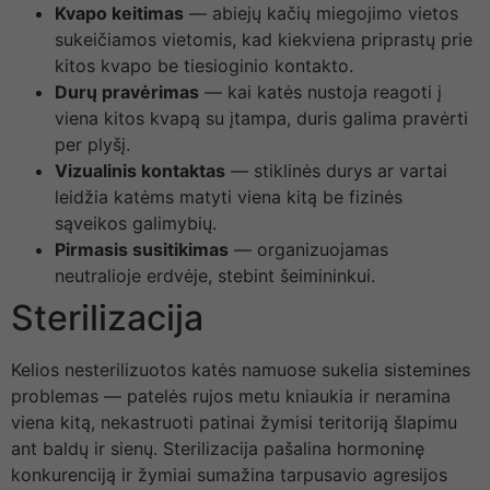
Kvapo keitimas
— abiejų kačių miegojimo vietos
sukeičiamos vietomis, kad kiekviena priprastų prie
kitos kvapo be tiesioginio kontakto.
Durų pravėrimas
— kai katės nustoja reagoti į
viena kitos kvapą su įtampa, duris galima pravėrti
per plyšį.
Vizualinis kontaktas
— stiklinės durys ar vartai
leidžia katėms matyti viena kitą be fizinės
sąveikos galimybių.
Pirmasis susitikimas
— organizuojamas
neutralioje erdvėje, stebint šeimininkui.
Sterilizacija
Kelios nesterilizuotos katės namuose sukelia sistemines
problemas — patelės rujos metu kniaukia ir neramina
viena kitą, nekastruoti patinai žymisi teritoriją šlapimu
ant baldų ir sienų. Sterilizacija pašalina hormoninę
konkurenciją ir žymiai sumažina tarpusavio agresijos