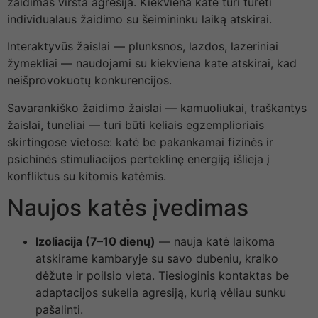
žaidimas virsta agresija. Kiekviena katė turi turėti
individualaus žaidimo su šeimininku laiką atskirai.
Interaktyvūs žaislai — plunksnos, lazdos, lazeriniai
žymekliai — naudojami su kiekviena kate atskirai, kad
neišprovokuotų konkurencijos.
Savarankiško žaidimo žaislai — kamuoliukai, traškantys
žaislai, tuneliai — turi būti keliais egzemplioriais
skirtingose vietose: katė be pakankamai fizinės ir
psichinės stimuliacijos perteklinę energiją išlieja į
konfliktus su kitomis katėmis.
Naujos katės įvedimas
Izoliacija (7–10 dienų)
— nauja katė laikoma
atskirame kambaryje su savo dubeniu, kraiko
dėžute ir poilsio vieta. Tiesioginis kontaktas be
adaptacijos sukelia agresiją, kurią vėliau sunku
pašalinti.