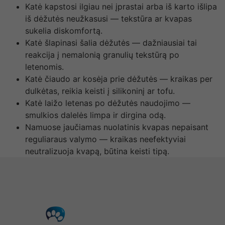
Katė kapstosi ilgiau nei įprastai arba iš karto išlipa
iš dėžutės neužkasusi — tekstūra ar kvapas
sukelia diskomfortą.
Katė šlapinasi šalia dėžutės — dažniausiai tai
reakcija į nemalonią granulių tekstūrą po
letenomis.
Katė čiaudo ar kosėja prie dėžutės — kraikas per
dulkėtas, reikia keisti į silikoninį ar tofu.
Katė laižo letenas po dėžutės naudojimo —
smulkios dalelės limpa ir dirgina odą.
Namuose jaučiamas nuolatinis kvapas nepaisant
reguliaraus valymo — kraikas neefektyviai
neutralizuoja kvapą, būtina keisti tipą.