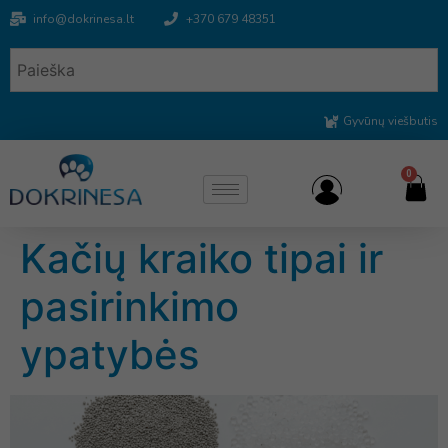
info@dokrinesa.lt
+370 679 48351
Gyvūnų viešbutis
0
Kačių kraiko tipai ir
pasirinkimo
ypatybės