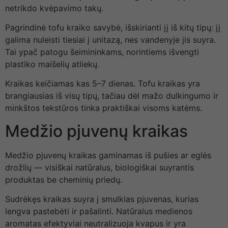
netrikdo kvėpavimo takų.
Pagrindinė tofu kraiko savybė, išskirianti jį iš kitų tipų: jį
galima nuleisti tiesiai į unitazą, nes vandenyje jis suyra.
Tai ypač patogu šeimininkams, norintiems išvengti
plastiko maišelių atliekų.
Kraikas keičiamas kas 5–7 dienas. Tofu kraikas yra
brangiausias iš visų tipų, tačiau dėl mažo dulkingumo ir
minkštos tekstūros tinka praktiškai visoms katėms.
Medžio pjuvenų kraikas
Medžio pjuvenų kraikas gaminamas iš pušies ar eglės
drožlių — visiškai natūralus, biologiškai suyrantis
produktas be cheminių priedų.
Sudrėkęs kraikas suyra į smulkias pjuvenas, kurias
lengva pastebėti ir pašalinti. Natūralus medienos
aromatas efektyviai neutralizuoja kvapus ir yra