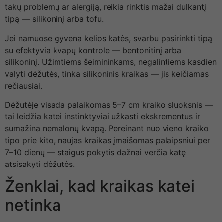
takų problemų ar alergiją, reikia rinktis mažai dulkantį
tipą — silikoninį arba tofu.
Jei namuose gyvena kelios katės, svarbu pasirinkti tipą
su efektyvia kvapų kontrole — bentonitinį arba
silikoninį. Užimtiems šeimininkams, negalintiems kasdien
valyti dėžutės, tinka silikoninis kraikas — jis keičiamas
rečiausiai.
Dėžutėje visada palaikomas 5–7 cm kraiko sluoksnis —
tai leidžia katei instinktyviai užkasti ekskrementus ir
sumažina nemalonų kvapą. Pereinant nuo vieno kraiko
tipo prie kito, naujas kraikas įmaišomas palaipsniui per
7–10 dienų — staigus pokytis dažnai verčia katę
atsisakyti dėžutės.
Ženklai, kad kraikas katei
netinka