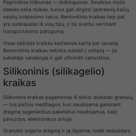
Pagrindinis trūkumas — dulkingumas. Smulkios molio
dalelės kelia dulkes, kurios gali dirginti jautresnių kačių
veislių kvėpavimo takus. Bentonitinis kraikas taip pat
yra sunkiausias iš visų tipų, o tai svarbu vertinant
transportavimo patogumą.
Visas dėžutės kraikas keičiamas kartą per savaitę.
Bentonitinis kraikas netinka nuleisti į unitazą — jis
sukietėja vandenyje ir gali užkimšti vamzdžius.
Silikoninis (silikagelio)
kraikas
Silikoninis kraikas pagamintas iš silicio dioksido granulių
— tos pačios medžiagos, kuri naudojama gaminant
drėgmę sugeriančius paketėlius naudojamus, kaip
pavyzdys, elektronikos srityje.
Granulės sugeria drėgmę ir ją išgarina, todėl nesusidaro