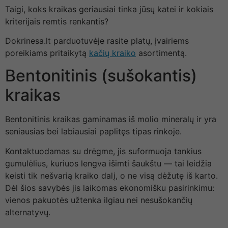
Taigi, koks kraikas geriausiai tinka jūsų katei ir kokiais
kriterijais remtis renkantis?
Dokrinesa.lt parduotuvėje rasite platų, įvairiems
poreikiams pritaikytą
kačių kraiko
asortimentą.
Bentonitinis (sušokantis)
kraikas
Bentonitinis kraikas gaminamas iš molio mineralų ir yra
seniausias bei labiausiai paplitęs tipas rinkoje.
Kontaktuodamas su drėgme, jis suformuoja tankius
gumulėlius, kuriuos lengva išimti šaukštu — tai leidžia
keisti tik nešvarią kraiko dalį, o ne visą dėžutę iš karto.
Dėl šios savybės jis laikomas ekonomišku pasirinkimu:
vienos pakuotės užtenka ilgiau nei nesušokančių
alternatyvų.