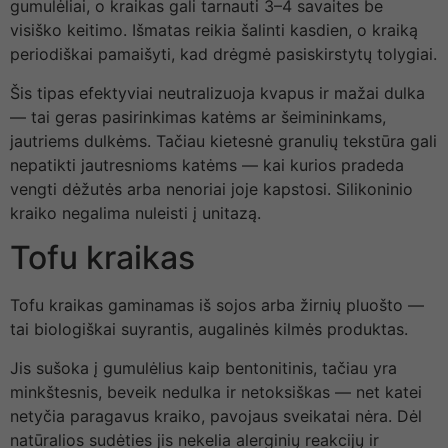
gumulėliai, o kraikas gali tarnauti 3–4 savaites be
visiško keitimo. Išmatas reikia šalinti kasdien, o kraiką
periodiškai pamaišyti, kad drėgmė pasiskirstytų tolygiai.
Šis tipas efektyviai neutralizuoja kvapus ir mažai dulka
— tai geras pasirinkimas katėms ar šeimininkams,
jautriems dulkėms. Tačiau kietesnė granulių tekstūra gali
nepatikti jautresnioms katėms — kai kurios pradeda
vengti dėžutės arba nenoriai joje kapstosi. Silikoninio
kraiko negalima nuleisti į unitazą.
Tofu kraikas
Tofu kraikas gaminamas iš sojos arba žirnių pluošto —
tai biologiškai suyrantis, augalinės kilmės produktas.
Jis sušoka į gumulėlius kaip bentonitinis, tačiau yra
minkštesnis, beveik nedulka ir netoksiškas — net katei
netyčia paragavus kraiko, pavojaus sveikatai nėra. Dėl
natūralios sudėties jis nekelia alerginių reakcijų ir