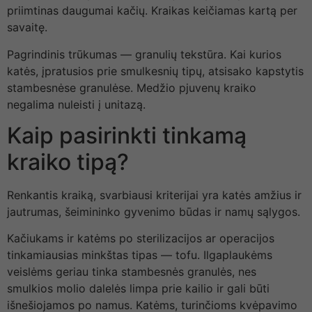
priimtinas daugumai kačių. Kraikas keičiamas kartą per
savaitę.
Pagrindinis trūkumas — granulių tekstūra. Kai kurios
katės, įpratusios prie smulkesnių tipų, atsisako kapstytis
stambesnėse granulėse. Medžio pjuvenų kraiko
negalima nuleisti į unitazą.
Kaip pasirinkti tinkamą
kraiko tipą?
Renkantis kraiką, svarbiausi kriterijai yra katės amžius ir
jautrumas, šeimininko gyvenimo būdas ir namų sąlygos.
Kačiukams ir katėms po sterilizacijos ar operacijos
tinkamiausias minkštas tipas — tofu. Ilgaplaukėms
veislėms geriau tinka stambesnės granulės, nes
smulkios molio dalelės limpa prie kailio ir gali būti
išnešiojamos po namus. Katėms, turinčioms kvėpavimo