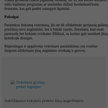
siūlo lojalumo programas ar nuolaidas dažnai besilankančioms
šeimoms, kas gali padėti sutaupyti ilgainiui.
Pabaigai
Pasirinkus tinkamą veterinarą, jūs ne tik užtikrinsite geriausią galimą
priežiūrą savo augintiniui, bet ir būsite ramūs, žinodami, kad esate
pasiruošę bet kokiam sveikatos iššūkiui, su kuriuo gali susidurti jūsų
keturkojis draugas.
Rūpestingas ir apgalvotas veterinaro pasirinkimas yra svarbus
žingsnis užtikrinant jūsų augintinio sveikatą ir gerovę.
Aukščiausios kokybės prekės Jūsų augintiniams.