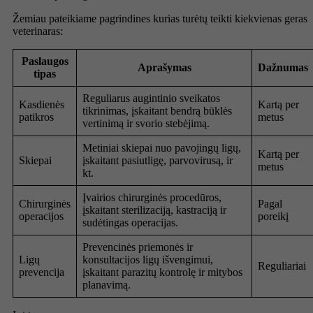
Žemiau pateikiame pagrindines kurias turėtų teikti kiekvienas geras
veterinaras:
Paslaugos
Aprašymas
Dažnumas
tipas
Reguliarus augintinio sveikatos
Kasdienės
Kartą per
tikrinimas, įskaitant bendrą būklės
patikros
metus
vertinimą ir svorio stebėjimą.
Metiniai skiepai nuo pavojingų ligų,
Kartą per
Skiepai
įskaitant pasiutligę, parvovirusą, ir
metus
kt.
Įvairios chirurginės procedūros,
Chirurginės
Pagal
įskaitant sterilizaciją, kastraciją ir
operacijos
poreikį
sudėtingas operacijas.
Prevencinės priemonės ir
Ligų
konsultacijos ligų išvengimui,
Reguliariai
prevencija
įskaitant parazitų kontrolę ir mitybos
planavimą.