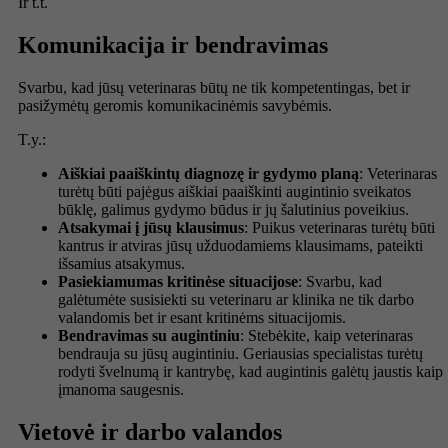
Ir t.t.
Komunikacija ir bendravimas
Svarbu, kad jūsų veterinaras būtų ne tik kompetentingas, bet ir
pasižymėtų geromis komunikacinėmis savybėmis.
T.y.:
Aiškiai paaiškintų diagnozę ir gydymo planą
: Veterinaras
turėtų būti pajėgus aiškiai paaiškinti augintinio sveikatos
būklę, galimus gydymo būdus ir jų šalutinius poveikius.
Atsakymai į jūsų klausimus
: Puikus veterinaras turėtų būti
kantrus ir atviras jūsų užduodamiems klausimams, pateikti
išsamius atsakymus.
Pasiekiamumas kritinėse situacijose
: Svarbu, kad
galėtumėte susisiekti su veterinaru ar klinika ne tik darbo
valandomis bet ir esant kritinėms situacijomis.
Bendravimas su augintiniu
: Stebėkite, kaip veterinaras
bendrauja su jūsų augintiniu. Geriausias specialistas turėtų
rodyti švelnumą ir kantrybę, kad augintinis galėtų jaustis kaip
įmanoma saugesnis.
Vietovė ir darbo valandos