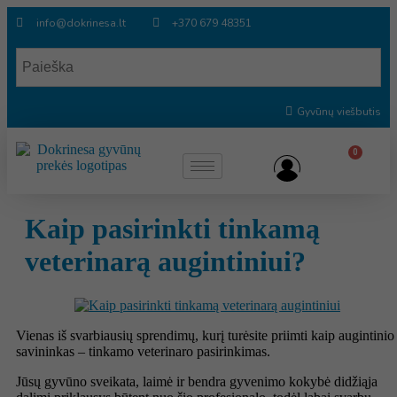
info@dokrinesa.lt
+370 679 48351
Gyvūnų viešbutis
0
Kaip pasirinkti tinkamą
veterinarą augintiniui?
Vienas iš svarbiausių sprendimų, kurį turėsite priimti kaip augintinio
savininkas – tinkamo veterinaro pasirinkimas.
Jūsų gyvūno sveikata, laimė ir bendra gyvenimo kokybė didžiąja