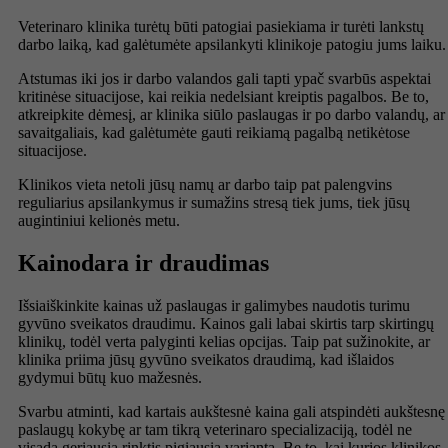
Veterinaro klinika turėtų būti patogiai pasiekiama ir turėti lankstų
darbo laiką, kad galėtumėte apsilankyti klinikoje patogiu jums laiku.
Atstumas iki jos ir darbo valandos gali tapti ypač svarbūs aspektai
kritinėse situacijose, kai reikia nedelsiant kreiptis pagalbos. Be to,
atkreipkite dėmesį, ar klinika siūlo paslaugas ir po darbo valandų, ar
savaitgaliais, kad galėtumėte gauti reikiamą pagalbą netikėtose
situacijose.
Klinikos vieta netoli jūsų namų ar darbo taip pat palengvins
reguliarius apsilankymus ir sumažins stresą tiek jums, tiek jūsų
augintiniui kelionės metu.
Kainodara ir draudimas
Išsiaiškinkite kainas už paslaugas ir galimybes naudotis turimu
gyvūno sveikatos draudimu. Kainos gali labai skirtis tarp skirtingų
klinikų, todėl verta palyginti kelias opcijas. Taip pat sužinokite, ar
klinika priima jūsų gyvūno sveikatos draudimą, kad išlaidos
gydymui būtų kuo mažesnės.
Svarbu atminti, kad kartais aukštesnė kaina gali atspindėti aukštesnę
paslaugų kokybę ar tam tikrą veterinaro specializaciją, todėl ne
visada geriausia rinktis pigiausią variantą. Be to, kai kurios klinikos