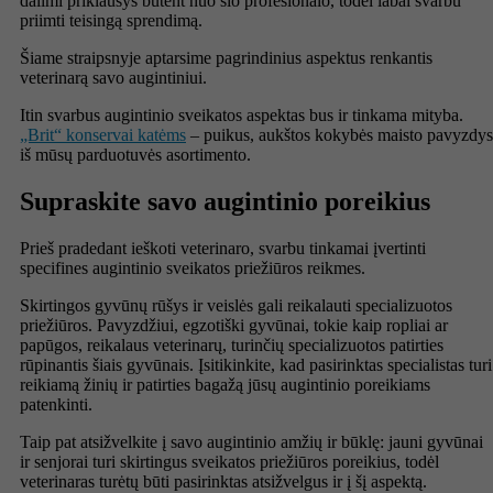
dalimi priklausys būtent nuo šio profesionalo, todėl labai svarbu
priimti teisingą sprendimą.
Šiame straipsnyje aptarsime pagrindinius aspektus renkantis
veterinarą savo augintiniui.
Itin svarbus augintinio sveikatos aspektas bus ir tinkama mityba.
„Brit“ konservai katėms
– puikus, aukštos kokybės maisto pavyzdys
iš mūsų parduotuvės asortimento.
Supraskite savo augintinio poreikius
Prieš pradedant ieškoti veterinaro, svarbu tinkamai įvertinti
specifines augintinio sveikatos priežiūros reikmes.
Skirtingos gyvūnų rūšys ir veislės gali reikalauti specializuotos
priežiūros. Pavyzdžiui, egzotiški gyvūnai, tokie kaip ropliai ar
papūgos, reikalaus veterinarų, turinčių specializuotos patirties
rūpinantis šiais gyvūnais. Įsitikinkite, kad pasirinktas specialistas turi
reikiamą žinių ir patirties bagažą jūsų augintinio poreikiams
patenkinti.
Taip pat atsižvelkite į savo augintinio amžių ir būklę: jauni gyvūnai
ir senjorai turi skirtingus sveikatos priežiūros poreikius, todėl
veterinaras turėtų būti pasirinktas atsižvelgus ir į šį aspektą.