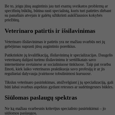
Be to, jeigu jūsų augintinis jau turi esamų sveikatos problemų ar
specifinių būklių, būtina rasti specialistą, kuris turi patirties dirbant
su panašiais atvejais ir galėtų užtikrinti aukščiausios kokybės
priežiūrą.
Veterinaro patirtis ir išsilavinimas
Veterinaro išsilavinimas ir patirtis yra ne mažiau svarbūs nei jų
gebėjimas suprasti jūsų augintinio poreikius.
Patikrinkite jų kvalifikaciją, išsilavinimą ir specializacijas. Daugelis
veterinarų dalijasi turimu išsilavinimu ir sertifikatais savo
internetinėse svetainėse ar socialiniuose tinkluose. Taip pat svarbu
žinoti, kiek laiko veterinaras praktikuoja savo profesiją ir ar jis
reguliariai dalyvauja įvairiuose tobulinimosi kursuose.
Tikslus veterinaro pasirinkimas, atsižvelgiant į jų specializaciją, gali
būti labai svarbus aspektas gydant retesnes ar sudėtingesnes būkles.
Siūlomas paslaugų spektras
Ne ką mažiau svarbesnis kriterijus specialisto pasirinkimui – jo
siūlomos paslaugos.