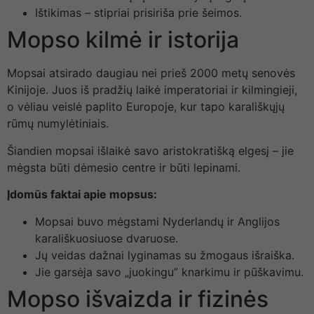
Ištikimas – stipriai prisiriša prie šeimos.
Mopso kilmė ir istorija
Mopsai atsirado daugiau nei prieš 2000 metų senovės
Kinijoje. Juos iš pradžių laikė imperatoriai ir kilmingieji,
o vėliau veislė paplito Europoje, kur tapo karališkųjų
rūmų numylėtiniais.
Šiandien mopsai išlaikė savo aristokratišką elgesį – jie
mėgsta būti dėmesio centre ir būti lepinami.
Įdomūs faktai apie mopsus:
Mopsai buvo mėgstami Nyderlandų ir Anglijos
karališkuosiuose dvaruose.
Jų veidas dažnai lyginamas su žmogaus išraiška.
Jie garsėja savo „juokingu” knarkimu ir pūškavimu.
Mopso išvaizda ir fizinės