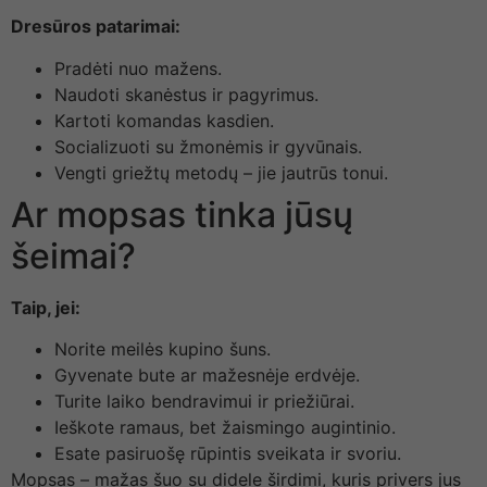
Dresūros patarimai:
Pradėti nuo mažens.
Naudoti skanėstus ir pagyrimus.
Kartoti komandas kasdien.
Socializuoti su žmonėmis ir gyvūnais.
Vengti griežtų metodų – jie jautrūs tonui.
Ar mopsas tinka jūsų
šeimai?
Taip, jei:
Norite meilės kupino šuns.
Gyvenate bute ar mažesnėje erdvėje.
Turite laiko bendravimui ir priežiūrai.
Ieškote ramaus, bet žaismingo augintinio.
Esate pasiruošę rūpintis sveikata ir svoriu.
Mopsas – mažas šuo su didele širdimi, kuris privers jus