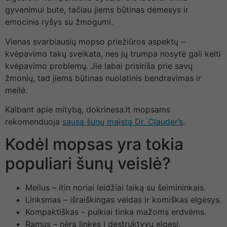
gyvenimui bute, tačiau jiems būtinas dėmesys ir
emocinis ryšys su žmogumi.
Vienas svarbiausių mopso priežiūros aspektų –
kvėpavimo takų sveikata, nes jų trumpa nosytė gali kelti
kvėpavimo problemų. Jie labai prisiriša prie savų
žmonių, tad jiems būtinas nuolatinis bendravimas ir
meilė.
Kalbant apie mitybą, dokrinesa.lt mopsams
rekomenduoja
sausą šunų maistą Dr. Clauder’s
.
Kodėl mopsas yra tokia
populiari šunų veislė?
Meilus – itin noriai leidžiai laiką su šeimininkais.
Linksmas – išraiškingas veidas ir komiškas elgesys.
Kompaktiškas – puikiai tinka mažoms erdvėms.
Ramus – nėra linkęs į destruktyvų elgesį.