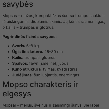
savybės
Mopsas – mažas, kompaktiškas šuo su trumpu snukiu ir
išraiškingomis, didelėmis akimis. Jų kūnas raumeningas,
o kailis – trumpas ir glotnus.
Pagrindinės fizinės savybės:
Svoris
: 6–8 kg
Ūgis ties ketera
: 25–30 cm
Kailis
: trumpas, glotnus
Spalvos
: fawn (smėlinė), juoda
Kūno struktūra
: tvirtas, kvadratinis
Judėjimas
: šuoliuojantis, energingas
Mopso charakteris ir
elgesys
Mopsai – meilūs, švelnūs ir žaismingi šunys. Jie labai