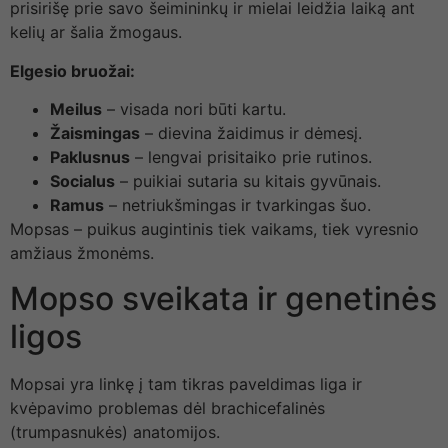
prisirišę prie savo šeimininkų ir mielai leidžia laiką ant
kelių ar šalia žmogaus.
Elgesio bruožai:
Meilus
– visada nori būti kartu.
Žaismingas
– dievina žaidimus ir dėmesį.
Paklusnus
– lengvai prisitaiko prie rutinos.
Socialus
– puikiai sutaria su kitais gyvūnais.
Ramus
– netriukšmingas ir tvarkingas šuo.
Mopsas – puikus augintinis tiek vaikams, tiek vyresnio
amžiaus žmonėms.
Mopso sveikata ir genetinės
ligos
Mopsai yra linkę į tam tikras paveldimas liga ir
kvėpavimo problemas dėl brachicefalinės
(trumpasnukės) anatomijos.