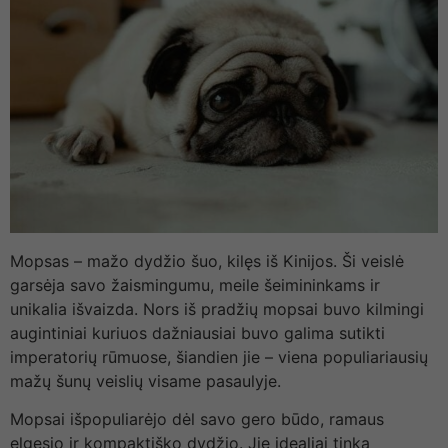
Mopsas – mažo dydžio šuo, kilęs iš Kinijos. Ši veislė
garsėja savo žaismingumu, meile šeimininkams ir
unikalia išvaizda. Nors iš pradžių mopsai buvo kilmingi
augintiniai kuriuos dažniausiai buvo galima sutikti
imperatorių rūmuose, šiandien jie – viena populiariausių
mažų šunų veislių visame pasaulyje.
Mopsai išpopuliarėjo dėl savo gero būdo, ramaus
elgesio ir kompaktiško dydžio. Jie idealiai tinka