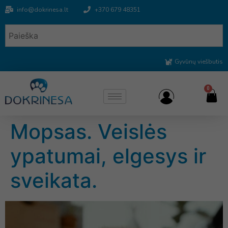
info@dokrinesa.lt
+370 679 48351
Gyvūnų viešbutis
0
Mopsas. Veislės
ypatumai, elgesys ir
sveikata.