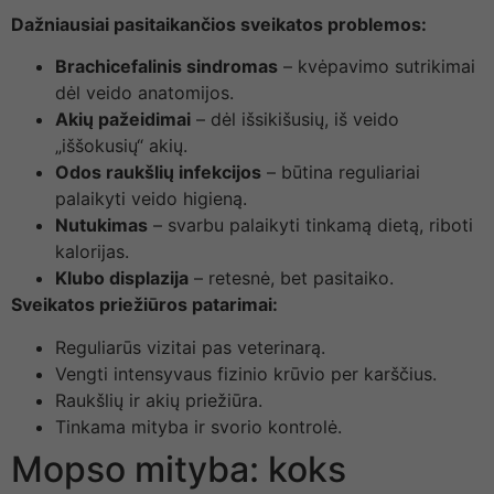
Dažniausiai pasitaikančios sveikatos problemos:
Brachicefalinis sindromas
– kvėpavimo sutrikimai
dėl veido anatomijos.
Akių pažeidimai
– dėl išsikišusių, iš veido
„iššokusių“ akių.
Odos raukšlių infekcijos
– būtina reguliariai
palaikyti veido higieną.
Nutukimas
– svarbu palaikyti tinkamą dietą, riboti
kalorijas.
Klubo displazija
– retesnė, bet pasitaiko.
Sveikatos priežiūros patarimai:
Reguliarūs vizitai pas veterinarą.
Vengti intensyvaus fizinio krūvio per karščius.
Raukšlių ir akių priežiūra.
Tinkama mityba ir svorio kontrolė.
Mopso mityba: koks