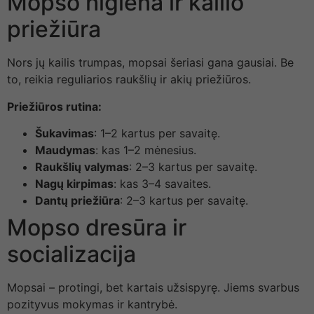
Mopso higiena ir kailio
priežiūra
Nors jų kailis trumpas, mopsai šeriasi gana gausiai. Be
to, reikia reguliarios raukšlių ir akių priežiūros.
Priežiūros rutina:
Šukavimas
: 1–2 kartus per savaitę.
Maudymas
: kas 1–2 mėnesius.
Raukšlių valymas
: 2–3 kartus per savaitę.
Nagų kirpimas
: kas 3–4 savaites.
Dantų priežiūra
: 2–3 kartus per savaitę.
Mopso dresūra ir
socializacija
Mopsai – protingi, bet kartais užsispyrę. Jiems svarbus
pozityvus mokymas ir kantrybė.