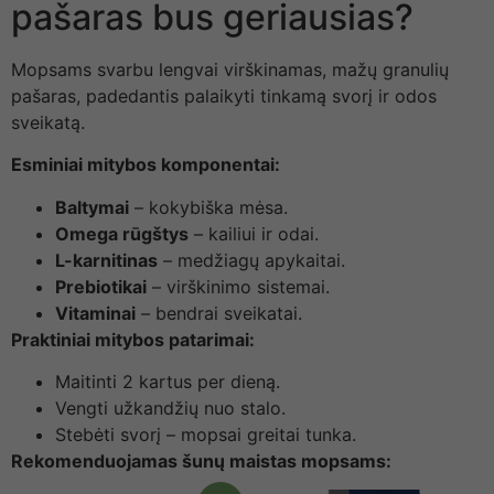
pašaras bus geriausias?
Mopsams svarbu lengvai virškinamas, mažų granulių
pašaras, padedantis palaikyti tinkamą svorį ir odos
sveikatą.
Esminiai mitybos komponentai:
Baltymai
– kokybiška mėsa.
Omega rūgštys
– kailiui ir odai.
L-karnitinas
– medžiagų apykaitai.
Prebiotikai
– virškinimo sistemai.
Vitaminai
– bendrai sveikatai.
Praktiniai mitybos patarimai:
Maitinti 2 kartus per dieną.
Vengti užkandžių nuo stalo.
Stebėti svorį – mopsai greitai tunka.
Rekomenduojamas šunų maistas mopsams: