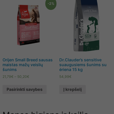
-2%
Orijen Small Breed sausas
Dr.Clauder’s sensitive
maistas mažų veislių
suaugusiems šunims su
šunims
ėriena 15 kg
21,79
€
–
50,20
€
54,99
€
Pasirinkti savybes
Į krepšelį