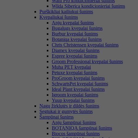
Wahl Pro kondicionieriai šunims
Wilda Siberica kondicionieriai šunims
Purškikliai kailiukui šunims
Kvepaliukai šunims
Anju kvepalai šunims
Bugalugs kvepalai šunims
Burbur kvepalai šunims
Botaniqa kvepalai šunims
Chris Christensen kvepalai šunims
Diamex kvepalai šunims
Espree kvepalai šunims
Groom Professional kvepalai šunims
Muha PET kvepalai
Petuxe kvepalai šunims
ProGroom kvepalai šunims
SchwartsPet kvepalai šunims
Ideal Plant kvepalai šunims
Igroom kvepalai šunims
Yuup kvepalai šunims
Nagų žirklutės ir dildės šunims
Segtukai ir gumytės šunims
Šampūnai šunims
Anju šampūnai šunims
BOTANIQA šampūnai šunims
Biocos šampūnai šunims