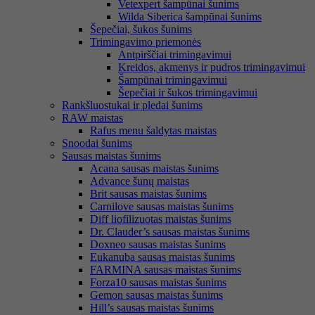
Vetexpert šampūnai šunims
Wilda Siberica šampūnai šunims
Šepečiai, šukos šunims
Trimingavimo priemonės
Antpirščiai trimingavimui
Kreidos, akmenys ir pudros trimingavimui
Šampūnai trimingavimui
Šepečiai ir šukos trimingavimui
Rankšluostukai ir pledai šunims
RAW maistas
Rafus menu šaldytas maistas
Snoodai šunims
Sausas maistas šunims
Acana sausas maistas šunims
Advance šunų maistas
Brit sausas maistas šunims
Carnilove sausas maistas šunims
Diff liofilizuotas maistas šunims
Dr. Clauder’s sausas maistas šunims
Doxneo sausas maistas šunims
Eukanuba sausas maistas šunims
FARMINA sausas maistas šunims
Forza10 sausas maistas šunims
Gemon sausas maistas šunims
Hill’s sausas maistas šunims