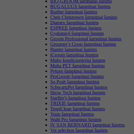
BIO-GROOM šampūnai šunims
BUGALUGS šampūnai šunims
Burbur šampūnai šunims
Chris Christensen šampūnai šunims
Diamex šampūnai šunims
ESPREE šampūnai šunims
Gydomieji šampūnai šunims
Groom Professional šampūnai šunims
Groomer’s Goop šampūnai šunims
Hunter šampūnai šunims
iGroom šampūnai šunims
Mubo kondicionieriai šunims
Muha PET šampūnai šunims
Petuxe šampūnai šunims
ProGroom šampūnai šunims
So Posh šampūnai šunims
SchwartzPet šampūnai šunims
Show Tech šampūnai šunims
Starfire’s šampūnai šunims
TRIXIE šampūnai šunims
TropiClean šampūnai šunims
Yuup šampūnai šunims
Wahl Pro šampūnai šunims
IV SAN BERNARD šampūnai šunims
Vet selection šampūnai šunims