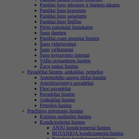
Papildai šunų inkstams ir šlapimo takams
Papildai šunų kepenims
Papildai šunų sąnariams
Papildai šunų širdžiai
Pieno pakaitalai šuniukams
Šunų dantims
Papildai esant anemijai šunims
Šunų viduriavimui
Šunų virškinimui
Šunų kvėpavimo sistemai
Vėžiu sergantiems šunims
Žuvų taukai šunims
Pavadėliai šunims, antkakliai, petnešos
Automobilio saugos diržai šunims
Amortizuojantys pavadėliai
Flexi pavadėliai
Pavadėliai šunims
Antkakliai šunims
Petnešos šunims
Priežiūros priemonės šunims
Kirpimo mašinėlės šunims
Kondicionieriai šunims
ANJU kondicionieriai šunims
BOTANIQA kondicionieriai šunims
Bugalugs kondicionieriai šunims