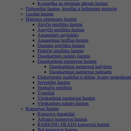
Kosmetika su eteriniais aliejais šunims
Dubenėliai šunims, krepšiai ir kelioninės gertuvės
Guoliai šunims
Higienos priemonės šunims
Akyčių priežiūra šunims
Ausyčių priežiūra šunims
Apsauginės apykaklės
Apsauginiai bodžiai šunims
Dantukų priežiūra šunims
Pėdučių priežiūra šunims
Daugkartinės palutės šunims
Daugkartiniai pampersai šunims
Daugkartiniai pampersai kalytėms
Daugkartiniai pampersai patinams
Ekskrementų maišeliai ir dėklai, kvapų neutralizato
Servetėlės šunims
Snukučio priežiūra
Tvarsčiai
Vienkartiniai pampersai šunims
Vienkartinės palutės šunims
Konservai šunims
Konservų dangteliai
Advance konservai šunims
BARKING HEADS konservai šunims
Brit konservai šunims