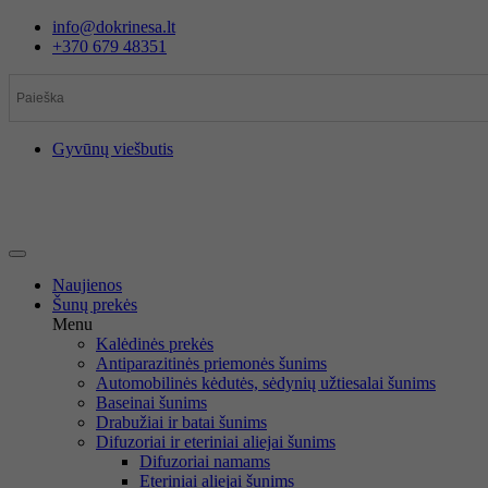
Eiti
info@dokrinesa.lt
prie
+370 679 48351
turinio
Gyvūnų viešbutis
Naujienos
Šunų prekės
Menu
Kalėdinės prekės
Antiparazitinės priemonės šunims
Automobilinės kėdutės, sėdynių užtiesalai šunims
Baseinai šunims
Drabužiai ir batai šunims
Difuzoriai ir eteriniai aliejai šunims
Difuzoriai namams
Eteriniai aliejai šunims