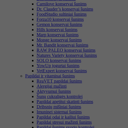
Carnilove konservai šunims
Dr. Clauder’s konservai šunims
FoodStudio sultiniai šunims
Forza10 konservai šunims
Gemon konservai šunims
Hills konservai šunims
Marp konservai šunims
Monge konservai šunims
Mr. Bandit konservai šunims
RAW PALEO konservai šunims
Natures Variety konservai šunims
SOLO konservai šunims
YowUp jogurtai šunims
VetExpert konservai šunims
Papildai ir vitaminai šunims
ReaVET papildai šunims
Alergijai mažinti
Aktyvumui šunims
Šunų cukraligės kontrolei
Papildai apetitui skatinti šunims
Dribsnių mišiniai šunims
Imuninei sistemai šunims
Papildai odai ir kailiui šunims
Papildai stresui mažinti šunims
Papildai šunims svorio kontrolei