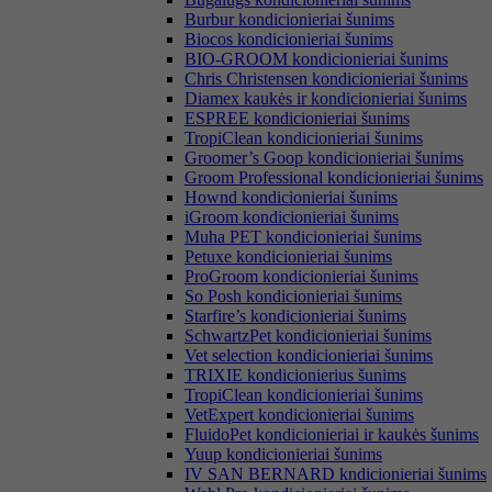
Burbur kondicionieriai šunims
Biocos kondicionieriai šunims
BIO-GROOM kondicionieriai šunims
Chris Christensen kondicionieriai šunims
Diamex kaukės ir kondicionieriai šunims
ESPREE kondicionieriai šunims
TropiClean kondicionieriai šunims
Groomer’s Goop kondicionieriai šunims
Groom Professional kondicionieriai šunims
Hownd kondicionieriai šunims
iGroom kondicionieriai šunims
Muha PET kondicionieriai šunims
Petuxe kondicionieriai šunims
ProGroom kondicionieriai šunims
So Posh kondicionieriai šunims
Starfire’s kondicionieriai šunims
SchwartzPet kondicionieriai šunims
Vet selection kondicionieriai šunims
TRIXIE kondicionierius šunims
TropiClean kondicionieriai šunims
VetExpert kondicionieriai šunims
FluidoPet kondicionieriai ir kaukės šunims
Yuup kondicionieriai šunims
IV SAN BERNARD kndicionieriai šunims