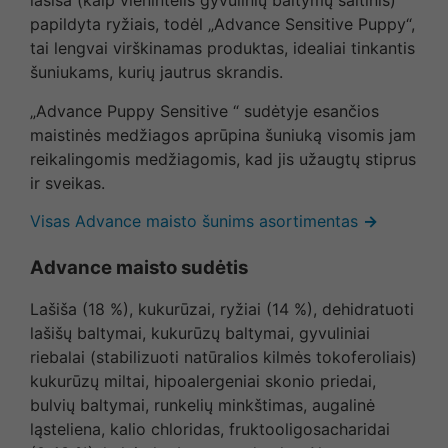
lašiša (kaip vienintelis gyvulinių baltymų šaltinis)
papildyta ryžiais, todėl „Advance Sensitive Puppy“,
tai lengvai virškinamas produktas, idealiai tinkantis
šuniukams, kurių jautrus skrandis.
„Advance Puppy Sensitive “ sudėtyje esančios
maistinės medžiagos aprūpina šuniuką visomis jam
reikalingomis medžiagomis, kad jis užaugtų stiprus
ir sveikas.
Visas Advance maisto šunims asortimentas
→
Advance maisto sudėtis
Lašiša (18 %), kukurūzai, ryžiai (14 %), dehidratuoti
lašišų baltymai, kukurūzų baltymai, gyvuliniai
riebalai (stabilizuoti natūralios kilmės tokoferoliais)
kukurūzų miltai, hipoalergeniai skonio priedai,
bulvių baltymai, runkelių minkštimas, augalinė
ląsteliena, kalio chloridas, fruktooligosacharidai