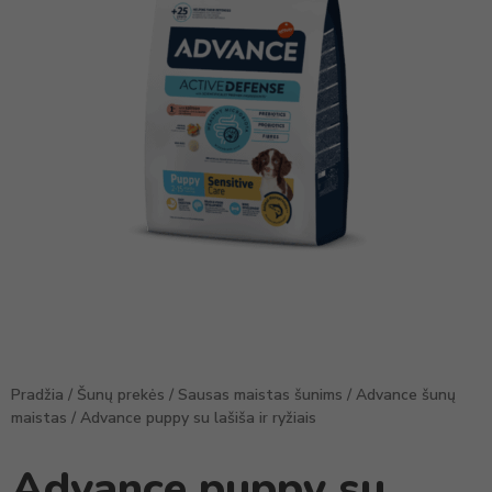
Pradžia
/
Šunų prekės
/
Sausas maistas šunims
/
Advance šunų
maistas
/ Advance puppy su lašiša ir ryžiais
Advance puppy su