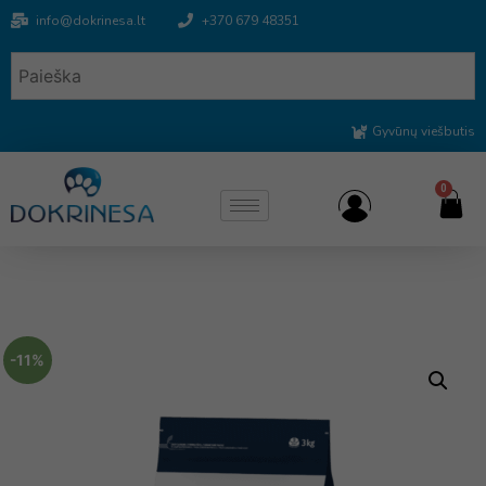
info@dokrinesa.lt
+370 679 48351
Gyvūnų viešbutis
0
-11%