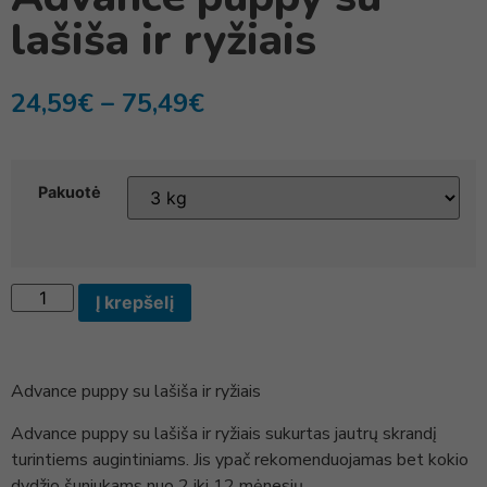
lašiša ir ryžiais
24,59
€
–
75,49
€
Pakuotė
Į krepšelį
Advance puppy su lašiša ir ryžiais
Advance puppy su lašiša ir ryžiais sukurtas jautrų skrandį
turintiems augintiniams. Jis ypač rekomenduojamas bet kokio
dydžio šuniukams nuo 2 iki 12 mėnesių.