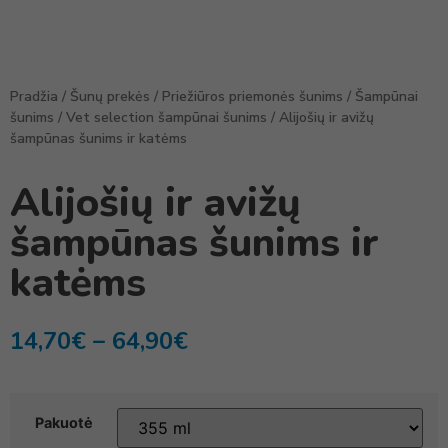
Pradžia
/
Šunų prekės
/
Priežiūros priemonės šunims
/
Šampūnai
šunims
/
Vet selection šampūnai šunims
/ Alijošių ir avižų
šampūnas šunims ir katėms
Alijošių ir avižų
šampūnas šunims ir
katėms
14,70
€
–
64,90
€
Pakuotė