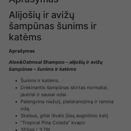
Alijošių ir avižų
šampūnas šunims ir
katėms
Aprašymas
Aloe&Oatmeal Shampoo – alijošių ir avižų
šampūnas – šunims ir katėms
Šunims ir katėms.
Drėkinantis šampūnas skirtas normaliai,
jautriai ir sausai odai.
Palengvina niežulį, pleiskanojimą ir ramina
odą.
Skalsus, giliai išvalo jūsų augintinio kailį
“Tropical Pina Colada” kvapo
355ml / 3.79l