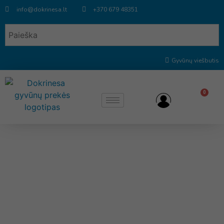
info@dokrinesa.lt
+370 679 48351
Gyvūnų viešbutis
0