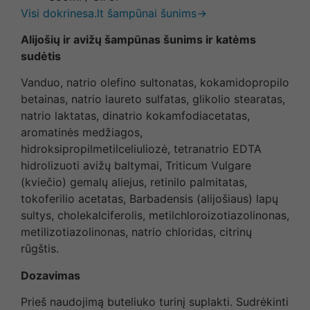
Visi dokrinesa.lt šampūnai šunims→
Alijošių ir avižų šampūnas šunims ir katėms
sudėtis
Vanduo, natrio olefino sultonatas, kokamidopropilo
betainas, natrio laureto sulfatas, glikolio stearatas,
natrio laktatas, dinatrio kokamfodiacetatas,
aromatinės medžiagos,
hidroksipropilmetilceliuliozė, tetranatrio EDTA
hidrolizuoti avižų baltymai, Triticum Vulgare
(kviečio) gemalų aliejus, retinilo palmitatas,
tokoferilio acetatas, Barbadensis (alijošiaus) lapų
sultys, cholekalciferolis, metilchloroizotiazolinonas,
metilizotiazolinonas, natrio chloridas, citrinų
rūgštis.
Dozavimas
Prieš naudojimą buteliuko turinį suplakti. Sudrėkinti