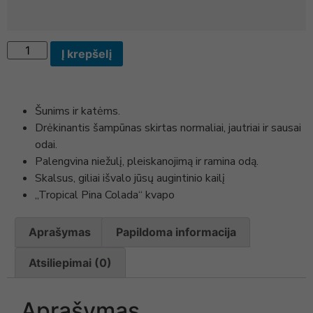
Į krepšelį
Šunims ir katėms.
Drėkinantis šampūnas skirtas normaliai, jautriai ir sausai
odai.
Palengvina niežulį, pleiskanojimą ir ramina odą.
Skalsus, giliai išvalo jūsų augintinio kailį
„Tropical Pina Colada“ kvapo
Aprašymas
Papildoma informacija
Atsiliepimai (0)
Aprašymas