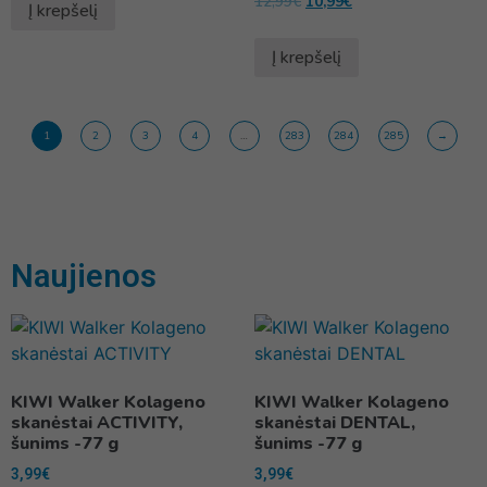
12,99
€
10,99
€
Į krepšelį
Į krepšelį
1
2
3
4
…
283
284
285
→
Naujienos
KIWI Walker Kolageno
KIWI Walker Kolageno
skanėstai ACTIVITY,
skanėstai DENTAL,
šunims -77 g
šunims -77 g
3,99
€
3,99
€