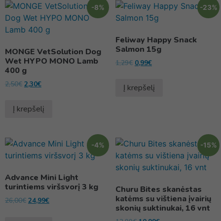
-8%
-23%
Feliway Happy Snack
Salmon 15g
MONGE VetSolution Dog
Wet HYPO MONO Lamb
1,29
€
0,99
€
400 g
2,50
€
2,30
€
Į krepšelį
Į krepšelį
-4%
-15%
Advance Mini Light
turintiems viršsvorį 3 kg
Churu Bites skanėstas
katėms su vištiena įvairių
26,00
€
24,99
€
skonių suktinukai, 16 vnt