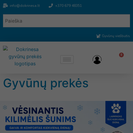
info@dokrinesa.lt
+370 679 48351
Gyvūnų viešbutis
0
Gyvūnų prekės