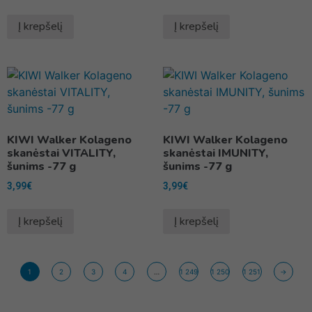
Į krepšelį
Į krepšelį
KIWI Walker Kolageno
KIWI Walker Kolageno
skanėstai VITALITY,
skanėstai IMUNITY,
šunims -77 g
šunims -77 g
3,99
€
3,99
€
Į krepšelį
Į krepšelį
1
2
3
4
…
1 249
1 250
1 251
→