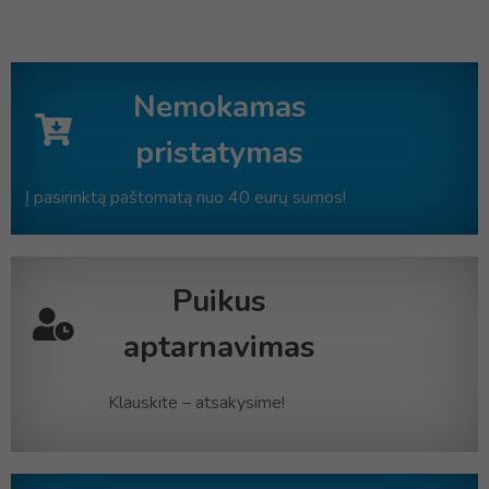
Nemokamas
pristatymas
Į pasirinktą paštomatą nuo 40 eurų sumos!
Puikus
aptarnavimas
Klauskite – atsakysime!