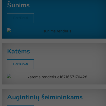
Šunims
Peržiūrėti
Katėms
Peržiūrėti
Augintinių šeimininkams