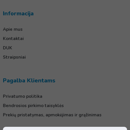
Informacija
Apie mus
Kontaktai
DUK
Straipsniai
Pagalba Klientams
Privatumo politika
Bendrosios pirkimo taisyklės
Prekių pristatymas, apmokėjimas ir grąžinimas