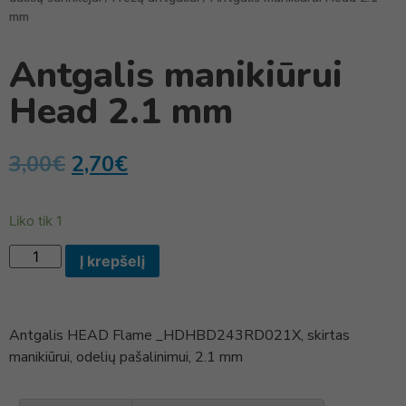
mm
Antgalis manikiūrui
Head 2.1 mm
3,00
€
2,70
€
Liko tik 1
Į krepšelį
Antgalis HEAD Flame _HDHBD243RD021X, skirtas
manikiūrui, odelių pašalinimui, 2.1 mm