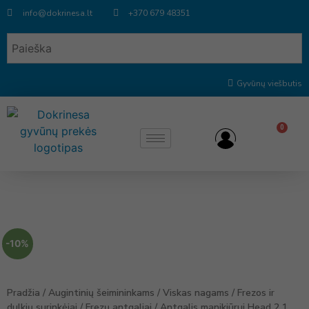
info@dokrinesa.lt
+370 679 48351
Gyvūnų viešbutis
0
-10%
Pradžia
/
Augintinių šeimininkams
/
Viskas nagams
/
Frezos ir
dulkių surinkėjai
/
Frezų antgaliai
/ Antgalis manikiūrui Head 2.1