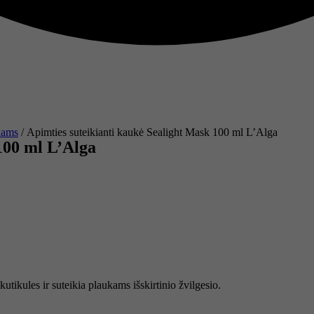
kams
/ Apimties suteikianti kaukė Sealight Mask 100 ml L’Alga
100 ml L’Alga
utikules ir suteikia plaukams išskirtinio žvilgesio.