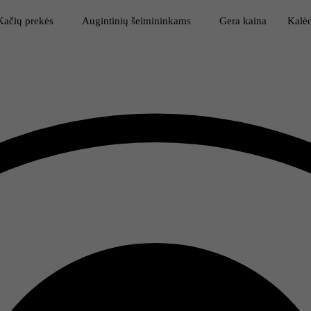
Kačių prekės
Augintinių šeimininkams
Gera kaina
Kalėd