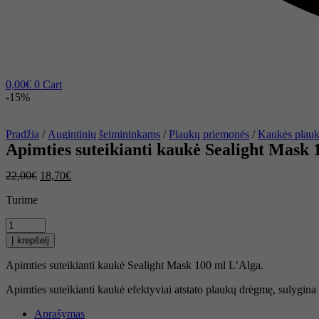
0,00
€
0
Cart
-15%
Pradžia
/
Augintinių šeimininkams
/
Plaukų priemonės
/
Kaukės plau
Apimties suteikianti kaukė Sealight Mask 
22,00
€
18,70
€
Turime
produkto
kiekis:
Į krepšelį
Apimties
suteikianti
Apimties suteikianti kaukė Sealight Mask 100 ml L’Alga.
kaukė
Sealight
Apimties suteikianti kaukė efektyviai atstato plaukų drėgmę, sulygina k
Mask
100
Aprašymas