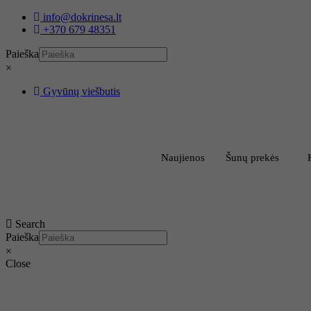
Eiti
info@dokrinesa.lt
prie
+370 679 48351
turinio
Paieška
×
Gyvūnų viešbutis
Naujienos
Šunų prekės
Search
Paieška
×
Close