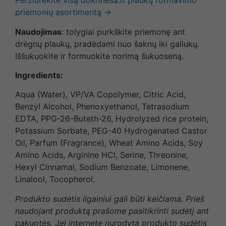
Peržiūrėkite visą dokrinesa.lt plaukų formavimo
priemonių asortimentą →
Naudojimas
: tolygiai purkškite priemonę ant
drėgnų plaukų, pradėdami nuo šaknų iki galiukų.
Iššukuokite ir formuokite norimą šukuoseną.
Ingredients:
Aqua (Water), VP/VA Copolymer, Citric Acid,
Benzyl Alcohol, Phenoxyethanol, Tetrasodium
EDTA, PPG-26-Buteth-26, Hydrolyzed rice protein,
Potassium Sorbate, PEG-40 Hydrogenated Castor
Oil, Parfum (Fragrance), Wheat Amino Acids, Soy
Amino Acids, Arginine HCl, Serine, Threonine,
Hexyl Cinnamal, Sodium Benzoate, Limonene,
Linalool, Tocopherol.
Produkto sudėtis ilgainiui gali būti keičiama. Prieš
naudojant produktą prašome pasitikrinti sudėtį ant
pakuotės. Jei internete nurodyta produkto sudėtis