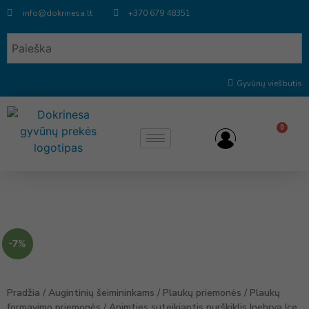
info@dokrinesa.lt
+370 679 48351
Gyvūnų viešbutis
0
-7%
Pradžia
/
Augintinių šeimininkams
/
Plaukų priemonės
/
Plaukų
formavimo priemonės
/ Apimties suteikiantis purškiklis Inebrya Ice