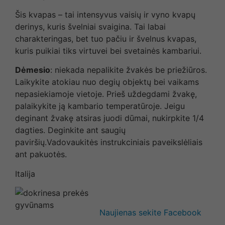
Šis kvapas – tai intensyvus vaisių ir vyno kvapų
derinys, kuris švelniai svaigina. Tai labai
charakteringas, bet tuo pačiu ir švelnus kvapas,
kuris puikiai tiks virtuvei bei svetainės kambariui.
Dėmesio
: niekada nepalikite žvakės be priežiūros.
Laikykite atokiau nuo degių objektų bei vaikams
nepasiekiamoje vietoje. Prieš uždegdami žvakę,
palaikykite ją kambario temperatūroje. Jeigu
deginant žvakę atsiras juodi dūmai, nukirpkite 1/4
dagties. Deginkite ant saugių
paviršių.Vadovaukitės instrukciniais paveikslėliais
ant pakuotės.
Italija
Naujienas sekite Facebook