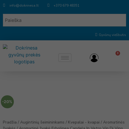
info@dokrinesa.lt
+370 679 48351
Gyvūnų viešbutis
0
-20%
Pradžia
/
Augintinių šeimininkams
/
Kvepalai - kvapai
/
Aromatinės
žvakės
/ Aromatinė žvakė Erbolinea Candela In Vetro Vin Di Vino