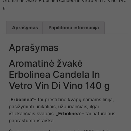
Aromatinė žvakė Erbolinea Candela In Vetro Vin Di Vino 140
g
Aprašymas
Papildoma informacija
Aprašymas
Aromatinė žvakė
Erbolinea Candela In
Vetro Vin Di Vino 140 g
„
Erbolinea“-
tai prestižinė kvapų namams linija,
pasižyminti unikaliais, užburiančiais, ilgai
išliekančiais kvapais.
„Erbolinea“
– tai natūralaus
paprastumo išraiška.