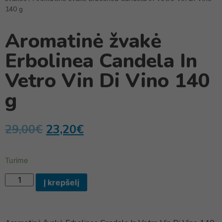
140 g
Aromatinė žvakė
Erbolinea Candela In
Vetro Vin Di Vino 140
g
29,00
€
23,20
€
Turime
Į krepšelį