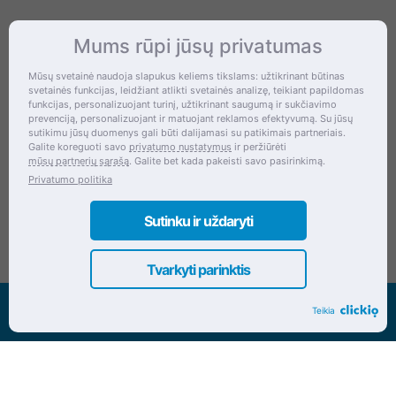
Mums rūpi jūsų privatumas
Kontaktai
Mūsų svetainė naudoja slapukus keliems tikslams: užtikrinant būtinas
svetainės funkcijas, leidžiant atlikti svetainės analizę, teikiant papildomas
Šventupės g. 28, Kaunas, Lietuva
funkcijas, personalizuojant turinį, užtikrinant saugumą ir sukčiavimo
prevenciją, personalizuojant ir matuojant reklamos efektyvumą. Su jūsų
+370 (672) 27 650
sutikimu jūsų duomenys gali būti dalijamasi su patikimais partneriais.
Galite koreguoti savo
privatumo nustatymus
ir peržiūrėti
info@dokrinesa.lt
mūsų partnerių sąrašą
. Galite bet kada pakeisti savo pasirinkimą.
Privatumo politika
MB PETHOMEPEOPLE
Įmonės kodas: 305695822
Sutinku ir uždaryti
Tvarkyti parinktis
Visos teisės saugomos www.dokrinesa.lt
Teikia