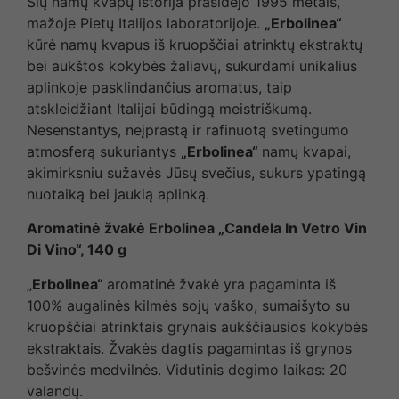
Šių namų kvapų istorija prasidėjo 1995 metais,
mažoje Pietų Italijos laboratorijoje.
„Erbolinea“
kūrė namų kvapus iš kruopščiai atrinktų ekstraktų
bei aukštos kokybės žaliavų, sukurdami unikalius
aplinkoje pasklindančius aromatus, taip
atskleidžiant Italijai būdingą meistriškumą.
Nesenstantys, neįprastą ir rafinuotą svetingumo
atmosferą sukuriantys
„Erbolinea“
namų kvapai,
akimirksniu sužavės Jūsų svečius, sukurs ypatingą
nuotaiką bei jaukią aplinką.
Aromatinė žvakė Erbolinea „Candela In Vetro Vin
Di Vino“, 140 g
„
Erbolinea“
aromatinė žvakė yra pagaminta iš
100% augalinės kilmės sojų vaško, sumaišyto su
kruopščiai atrinktais grynais aukščiausios kokybės
ekstraktais. Žvakės dagtis pagamintas iš grynos
bešvinės medvilnės. Vidutinis degimo laikas: 20
valandų.