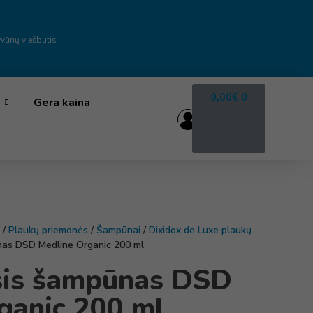
vūnų viešbutis
0,00
€
0
Gera kaina
/
Plaukų priemonės
/
Šampūnai
/
Dixidox de Luxe plaukų
as DSD Medline Organic 200 ml
sis šampūnas DSD
ganic 200 ml