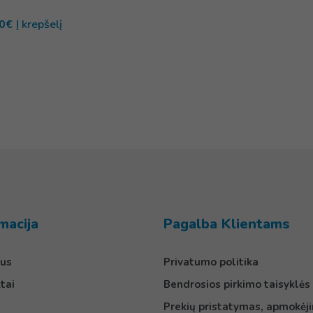
0
€
Į krepšelį
macija
Pagalba Klientams
us
Privatumo politika
tai
Bendrosios pirkimo taisyklės
Prekių pristatymas, apmokėji