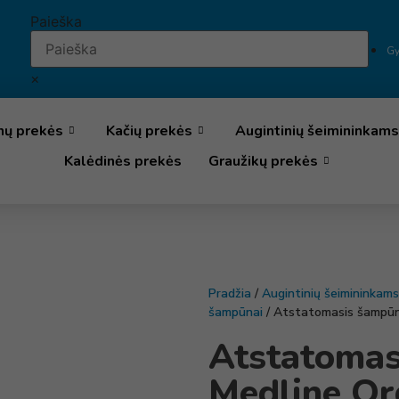
Paieška
Gy
×
nų prekės
Kačių prekės
Augintinių šeimininkams
Kalėdinės prekės
Graužikų prekės
Pradžia
/
Augintinių šeimininkams
šampūnai
/ Atstatomasis šampūn
Atstatoma
Medline Or