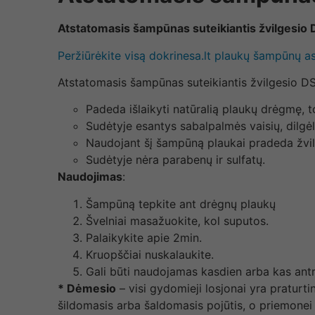
Atstatomasis šampūnas suteikiantis žvilgesio 
Peržiūrėkite visą dokrinesa.lt plaukų šampūnų 
Atstatomasis šampūnas suteikiantis žvilgesio D
Padeda išlaikyti natūralią plaukų drėgmę, to
Sudėtyje esantys sabalpalmės vaisių, dilgėl
Naudojant šį šampūną plaukai pradeda žvilg
Sudėtyje nėra parabenų ir sulfatų.
Naudojimas
:
Šampūną tepkite ant drėgnų plaukų
Švelniai masažuokite, kol suputos.
Palaikykite apie 2min.
Kruopščiai nuskalaukite.
Gali būti naudojamas kasdien arba kas antr
* Dėmesio
– visi gydomieji losjonai yra praturt
šildomasis arba šaldomasis pojūtis, o priemonei 