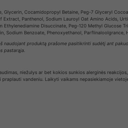
e, Glycerin, Cocamidopropyl Betaine, Peg-7 Glyceryl Cocoat
Extract, Panthenol, Sodium Lauroyl Oat Amino Acids, Urtica 
 Ethylenediamine Disuccinate, Peg-120 Methyl Glucose Tri
rin, Sodium Benzoate, Phenoxyethanol, Parflinaloolgrance,
rieš naudojant produktą prašome pasitikrinti sudėtį ant paku
s pastarąja.
udimas, niežulys ar bet kokios sunkios alerginės reakcijos
i praplauti vandeniu. Laikyti vaikams nepasiekiamoje vietoje