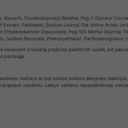
e, Glycerin, Cocamidopropyl Betaine, Peg-7 Glyceryl Cocoat
Extract, Panthenol, Sodium Lauroyl Oat Amino Acids, Urtica 
 Ethylenediamine Disuccinate, Peg-120 Methyl Glucose Tri
rin, Sodium Benzoate, Phenoxyethanol, Parflinaloolgrance,
rieš naudojant produktą prašome pasitikrinti sudėtį ant paku
s pastarąja.
udimas, niežulys ar bet kokios sunkios alerginės reakcijos
i praplauti vandeniu. Laikyti vaikams nepasiekiamoje vietoje