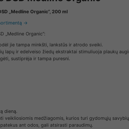
DSD „Medline Organic”, 200 ml
asortimentą →
SD „Medline Organic”:
dėl jie tampa minkšti, lankstūs ir atrodo sveiki.
ių lapų ir edelveiso žiedų ekstraktai stimuliuoja plaukų aug
ėti, sustiprėja ir tampa puresni.
ą dieną.
inti veikliosiomis medžiagomis, kurios turi gydomųjų savybių
patekus ant odos, gali atsirasti paraudimų.