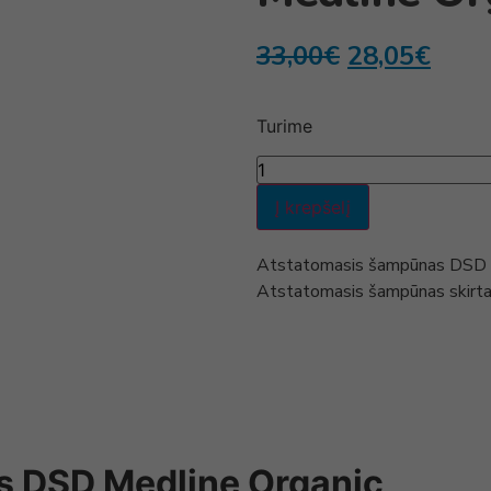
33,00
€
28,05
€
Turime
Į krepšelį
Atstatomasis šampūnas DSD Me
Atstatomasis šampūnas skirtas
s DSD Medline Organic