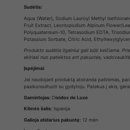
Sudėtis:
Aqua (Water), Sodium Lauroyl Methyl Isethionat
Fruit Extract, Leontopodium Alpinum Flower/Leaf 
Polyquaternium-10, Tetrasodium EDTA, Trisodium
Potassium Sorbate, Citric Acid, Ethylhexylglyce
Produkto sudėtis ilgainiui gali būti keičiama. P
skiriasi nuo pateiktos ant pakuotės, vadovaukitė
Įspėjimai
:
Jei naudojant produktą atsiranda patinimas, para
pasikonsultuoti su gydytoju. Patekus į akis, gera
Gamintojas:
D
ixidox de Luxe
Kilmės šalis:
Ispanija
Galioja atidarius pakuotę:
12 mėn