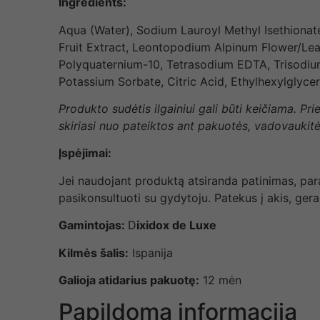
Ingredients:
Aqua (Water), Sodium Lauroyl Methyl Isethionat
Fruit Extract, Leontopodium Alpinum Flower/Leaf 
Polyquaternium-10, Tetrasodium EDTA, Trisodium
Potassium Sorbate, Citric Acid, Ethylhexylglyce
Produkto sudėtis ilgainiui gali būti keičiama. P
skiriasi nuo pateiktos ant pakuotės, vadovaukitė
Įspėjimai:
Jei naudojant produktą atsiranda patinimas, para
pasikonsultuoti su gydytoju. Patekus į akis, gera
Gamintojas:
D
ixidox de Luxe
Kilmės šalis:
Ispanija
Galioja atidarius pakuotę:
12 mėn
Papildoma informacija