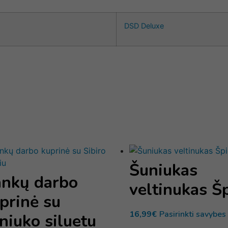
DSD Deluxe
Šuniukas
nkų darbo
veltinukas Š
prinė su
16,99
€
Pasirinkti savybes
niuko siluetu