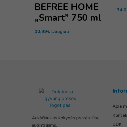
BEFREE HOME
34,0
„Smart” 750 ml
10,99
€
Daugiau
Infor
Apie m
Kontak
Aukščiausios kokybės prekės Jūsų
DUK
augintiniams.