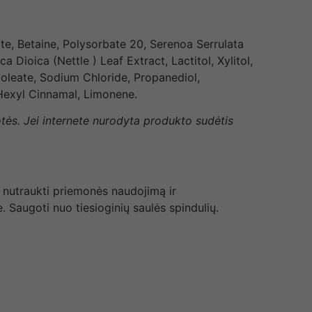
e, Betaine, Polysorbate 20, Serenoa Serrulata
Dioica (Nettle ) Leaf Extract, Lactitol, Xylitol,
oleate, Sodium Chloride, Propanediol,
 Hexyl Cinnamal, Limonene.
otės. Jei internete nurodyta produkto sudėtis
, nutraukti priemonės naudojimą ir
. Saugoti nuo tiesioginių saulės spindulių.