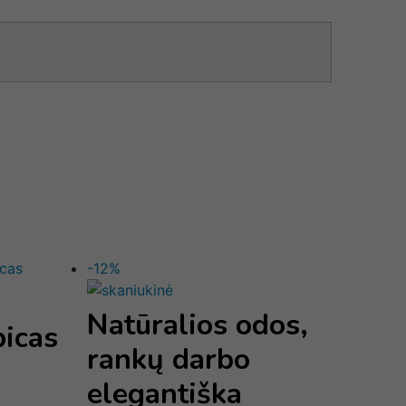
-12%
Natūralios odos,
picas
rankų darbo
elegantiška