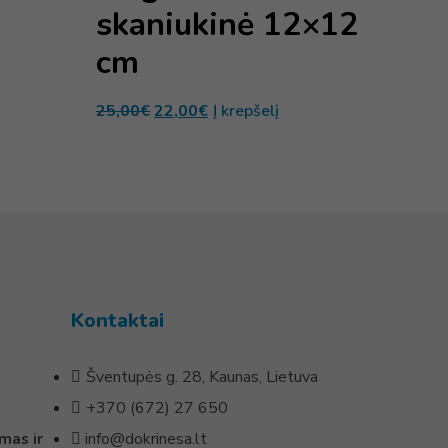
skaniukinė 12×12
cm
25,00
€
22,00
€
Į krepšelį
Kontaktai
Šventupės g. 28, Kaunas, Lietuva
+370 (672) 27 650
info@dokrinesa.lt
mas ir