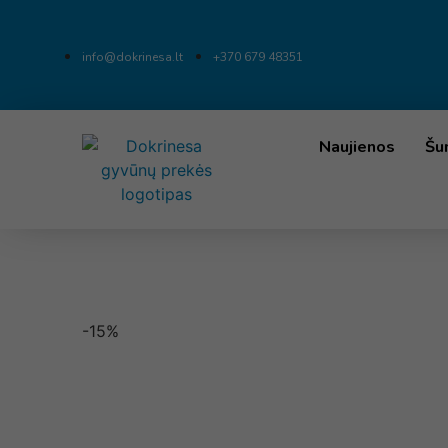
info@dokrinesa.lt
+370 679 48351
Naujienos
Šu
-15%