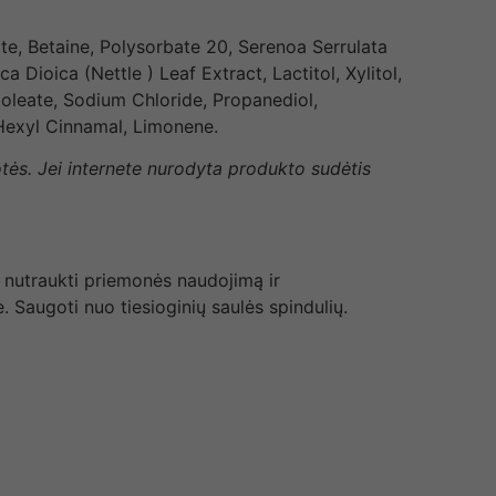
e, Betaine, Polysorbate 20, Serenoa Serrulata
Dioica (Nettle ) Leaf Extract, Lactitol, Xylitol,
oleate, Sodium Chloride, Propanediol,
 Hexyl Cinnamal, Limonene.
otės. Jei internete nurodyta produkto sudėtis
, nutraukti priemonės naudojimą ir
. Saugoti nuo tiesioginių saulės spindulių.