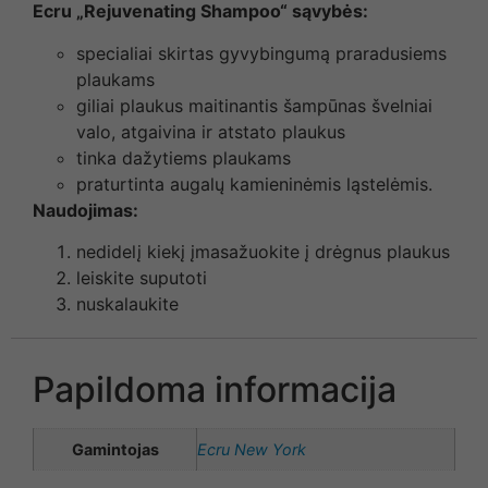
Ecru „Rejuvenating Shampoo“ sąvybės:
specialiai skirtas gyvybingumą praradusiems
plaukams
giliai plaukus maitinantis šampūnas švelniai
valo, atgaivina ir atstato plaukus
tinka dažytiems plaukams
praturtinta augalų kamieninėmis ląstelėmis.
Naudojimas:
nedidelį kiekį įmasažuokite į drėgnus plaukus
leiskite suputoti
nuskalaukite
Papildoma informacija
Gamintojas
Ecru New York