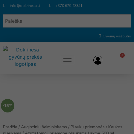
info@dokrinesa.lt
+370 679 48351
Gyvūnų viešbutis
0
-15%
Pradžia
/
Augintinių šeimininkams
/
Plaukų priemonės
/
Kaukės
plaukams
/ Atstatomoji priemonė plaukams Lakme 500 ml