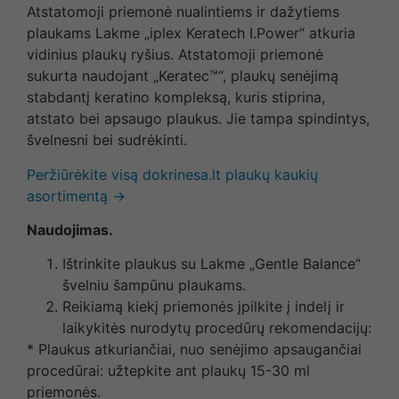
Atstatomoji priemonė nualintiems ir dažytiems
plaukams Lakme „iplex Keratech I.Power“ atkuria
vidinius plaukų ryšius. Atstatomoji priemonė
sukurta naudojant „Keratec™“, plaukų senėjimą
stabdantį keratino kompleksą, kuris stiprina,
atstato bei apsaugo plaukus. Jie tampa spindintys,
švelnesni bei sudrėkinti.
Peržiūrėkite visą dokrinesa.lt plaukų kaukių
asortimentą →
Naudojimas.
Ištrinkite plaukus su Lakme „Gentle Balance“
švelniu šampūnu plaukams.
Reikiamą kiekį priemonės įpilkite į indelį ir
laikykitės nurodytų procedūrų rekomendacijų:
* Plaukus atkuriančiai, nuo senėjimo apsaugančiai
procedūrai: užtepkite ant plaukų 15-30 ml
priemonės.