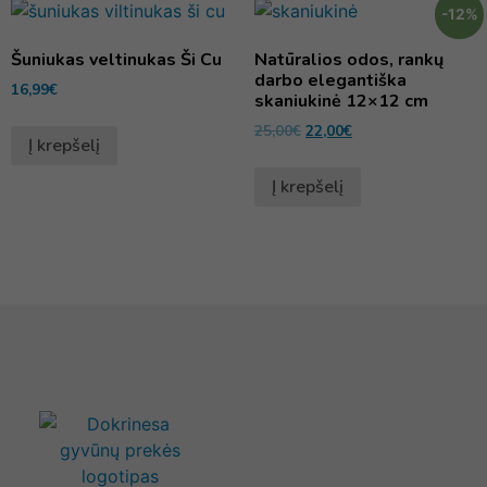
-12%
Šuniukas veltinukas Ši Cu
Natūralios odos, rankų
darbo elegantiška
16,99
€
skaniukinė 12×12 cm
25,00
€
22,00
€
Į krepšelį
Į krepšelį