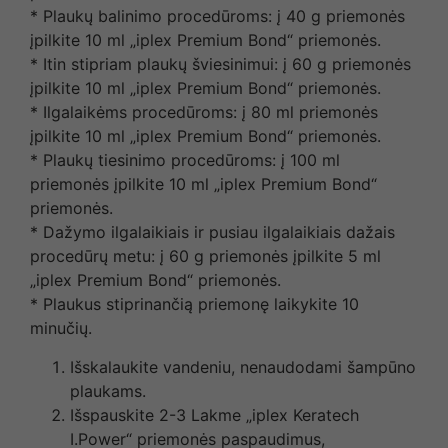
* Plaukų balinimo procedūroms: į 40 g priemonės
įpilkite 10 ml „iplex Premium Bond“ priemonės.
* Itin stipriam plaukų šviesinimui: į 60 g priemonės
įpilkite 10 ml „iplex Premium Bond“ priemonės.
* Ilgalaikėms procedūroms: į 80 ml priemonės
įpilkite 10 ml „iplex Premium Bond“ priemonės.
* Plaukų tiesinimo procedūroms: į 100 ml
priemonės įpilkite 10 ml „iplex Premium Bond“
priemonės.
* Dažymo ilgalaikiais ir pusiau ilgalaikiais dažais
procedūrų metu: į 60 g priemonės įpilkite 5 ml
„iplex Premium Bond“ priemonės.
* Plaukus stiprinančią priemonę laikykite 10
minučių.
Išskalaukite vandeniu, nenaudodami šampūno
plaukams.
Išspauskite 2-3 Lakme „iplex Keratech
I.Power“ priemonės paspaudimus,