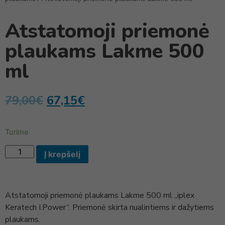
Atstatomoji priemonė
plaukams Lakme 500
ml
79,00
€
67,15
€
Turime
Į krepšelį
Atstatomoji priemonė plaukams Lakme 500 ml „iplex
Keratech I.Power“. Priemonė skirta nualintiems ir dažytiems
plaukams.