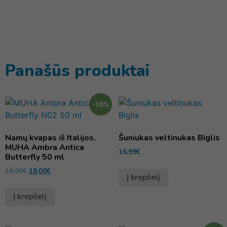
Panašūs produktai
-10%
Namų kvapas iš Italijos.
Šuniukas veltinukas Biglis
MUHA Ambra Antica
16,99
€
Butterfly 50 ml
19,99
€
18,00
€
Į krepšelį
Į krepšelį