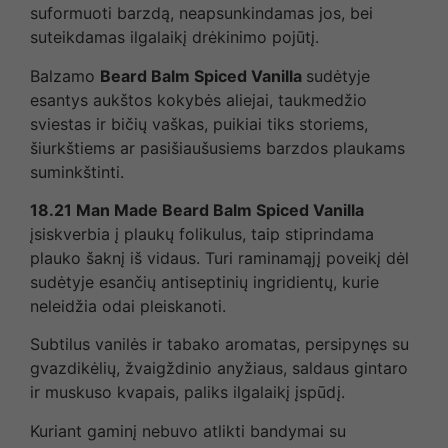
suformuoti barzdą, neapsunkindamas jos, bei
suteikdamas ilgalaikį drėkinimo pojūtį.
Balzamo
Beard Balm Spiced Vanilla
sudėtyje
esantys aukštos kokybės aliejai, taukmedžio
sviestas ir bičių vaškas, puikiai tiks storiems,
šiurkštiems ar pasišiaušusiems barzdos plaukams
suminkštinti.
18.21 Man Made Beard Balm Spiced Vanilla
įsiskverbia į plaukų folikulus, taip stiprindama
plauko šaknį iš vidaus. Turi raminamąjį poveikį dėl
sudėtyje esančių antiseptinių ingridientų, kurie
neleidžia odai pleiskanoti.
Subtilus vanilės ir tabako aromatas, persipynęs su
gvazdikėlių, žvaigždinio anyžiaus, saldaus gintaro
ir muskuso kvapais, paliks ilgalaikį įspūdį.
Kuriant gaminį nebuvo atlikti bandymai su