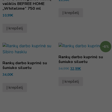
valiklis BEFREE HOME
„Whitelime” 750 ml
Į krepšelį
10,99
€
Į krepšelį
-6%
Rankų darbo kuprinė su
šuniuko siluetu
Rankų darbo kuprinė su
šuniuko siluetu
34,99
€
32,99
€
34,00
€
Į krepšelį
Į krepšelį