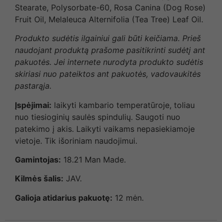
Stearate, Polysorbate-60, Rosa Canina (Dog Rose)
Fruit Oil, Melaleuca Alternifolia (Tea Tree) Leaf Oil.
Produkto sudėtis ilgainiui gali būti keičiama. Prieš
naudojant produktą prašome pasitikrinti sudėtį ant
pakuotės. Jei internete nurodyta produkto sudėtis
skiriasi nuo pateiktos ant pakuotės, vadovaukitės
pastarąja.
Įspėjimai:
laikyti kambario temperatūroje, toliau
nuo tiesioginių saulės spindulių. Saugoti nuo
patekimo į akis. Laikyti vaikams nepasiekiamoje
vietoje. Tik išoriniam naudojimui.
Gamintojas:
18.21 Man Made.
Kilmės šalis:
JAV.
Galioja atidarius pakuotę:
12 mėn.