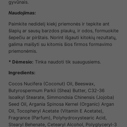
gyvūnais.
Naudojimas:
Paimkite nedidelį kiekį priemonės ir tepkite ant
šlapių ar sausų barzdos plaukų, ir odos, formuokite
šepečiu ar pirštais. Norint išgauti kitokių rezultatų,
galima maišyti su kitomis šios firmos formavimo
priemonėmis.
* Dėmesio:
Tinka naudoti tik suaugusiems.
Ingredients:
Cocos Nucifera (Coconut) Oil, Beeswax,
Butyrospermum Parkii (Shea) Butter, C32-36
Isoalkyl Stearate, Simmondsia Chinensis (Jojoba)
Seed Oil, Argania Spinosa Kernel (Organic) Argan
Oil, Tocopheryl Acetate (Vitamin E Acetate),
Fragrance (Parfum), Polyhydroxystearic Acid,
Stearyl Behenate, Cetearyl Alcohol, Polyglyceryl-3