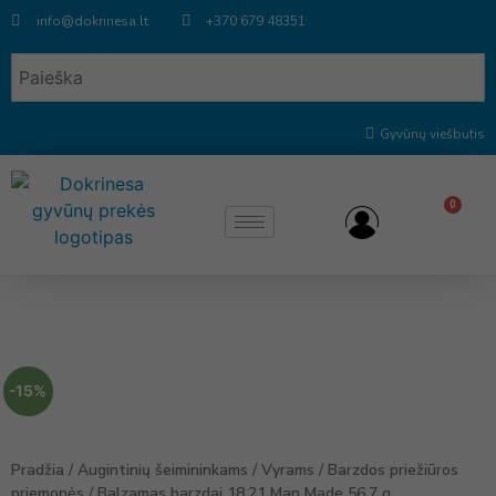
info@dokrinesa.lt
+370 679 48351
Gyvūnų viešbutis
0
-15%
Pradžia
/
Augintinių šeimininkams
/
Vyrams
/
Barzdos priežiūros
priemonės
/ Balzamas barzdai 18.21 Man Made 56.7 g