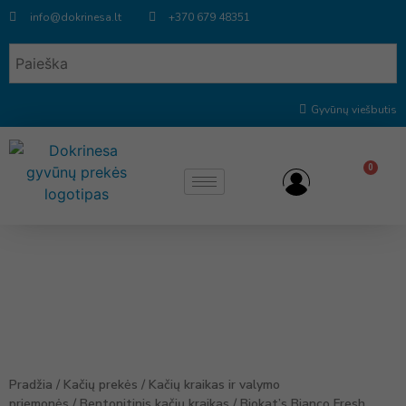
info@dokrinesa.lt
+370 679 48351
Gyvūnų viešbutis
0
Pradžia
/
Kačių prekės
/
Kačių kraikas ir valymo
priemonės
/
Bentonitinis kačių kraikas
/ Biokat’s Bianco Fresh