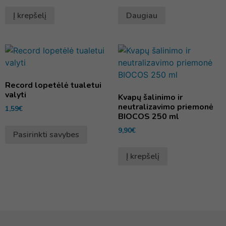
Į krepšelį
Daugiau
Record lopetėlė tualetui
valyti
Kvapų šalinimo ir
neutralizavimo priemonė
1,59
€
BIOCOS 250 ml
9,90
€
Pasirinkti savybes
Į krepšelį