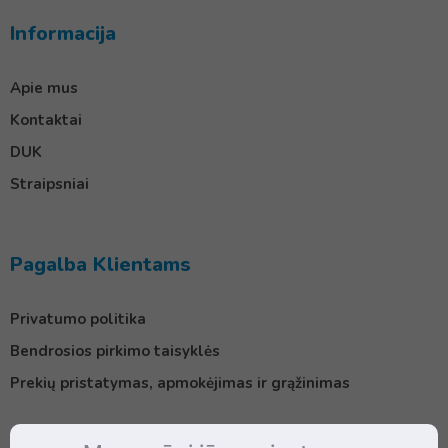
Informacija
Apie mus
Kontaktai
DUK
Straipsniai
Pagalba Klientams
Privatumo politika
Bendrosios pirkimo taisyklės
Prekių pristatymas, apmokėjimas ir grąžinimas