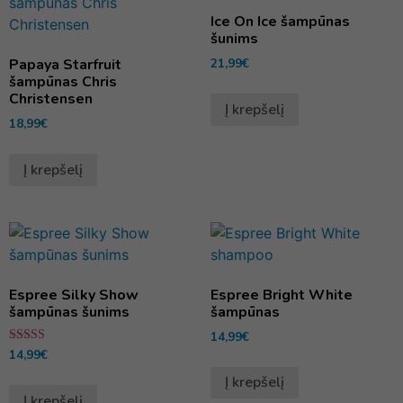
Ice On Ice šampūnas
šunims
Papaya Starfruit
21,99
€
šampūnas Chris
Christensen
Į krepšelį
18,99
€
Į krepšelį
Espree Silky Show
Espree Bright White
šampūnas šunims
šampūnas
14,99
€
Įvertinimas:
14,99
€
5.00
iš 5
Į krepšelį
Į krepšelį