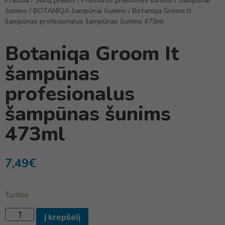
Pradžia
/
Šunų prekės
/
Priežiūros priemonės šunims
/
Šampūnai
šunims
/
BOTANIQA šampūnai šunims
/ Botaniqa Groom It
šampūnas profesionalus šampūnas šunims 473ml
Botaniqa Groom It
šampūnas
profesionalus
šampūnas šunims
473ml
7,49
€
Turime
Į krepšelį