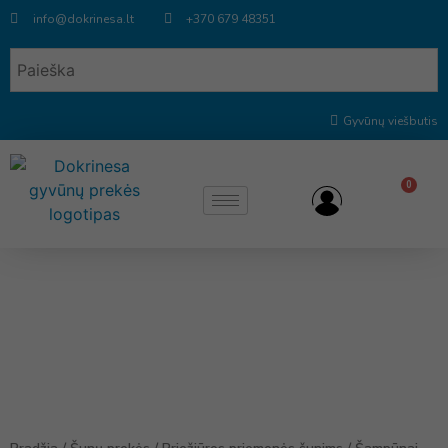
info@dokrinesa.lt
+370 679 48351
Gyvūnų viešbutis
0